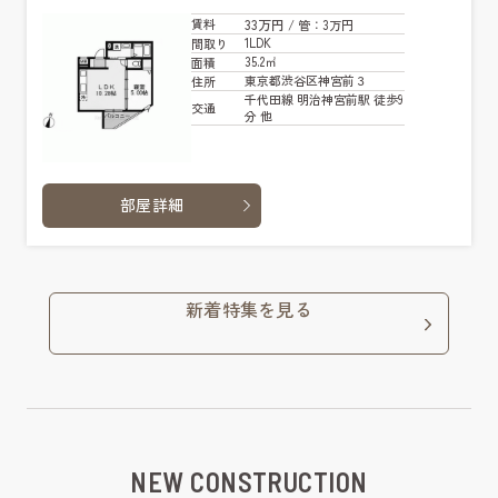
33万円
賃料
/ 管
：3万円
1LDK
間取り
35.2㎡
面積
東京都渋谷区神宮前３
住所
千代田線 明治神宮前駅 徒歩9
交通
分 他
部屋詳細
新着特集を見る
NEW CONSTRUCTION