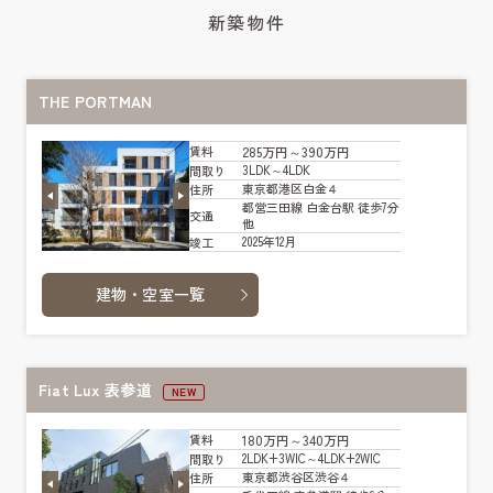
新築物件
THE PORTMAN
285万円～390万円
賃料
3LDK～4LDK
間取り
東京都港区白金４
住所
都営三田線 白金台駅 徒歩7分
交通
他
2025年12月
竣工
建物・空室一覧
Fiat Lux 表参道
NEW
180万円～340万円
賃料
2LDK+3WIC～4LDK+2WIC
間取り
東京都渋谷区渋谷４
住所