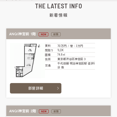
THE LATEST INFO
新着情報
ANQI神宮前 1階
NEW
新築
70万円
賃料
/ 管
：3万円
1LDK
間取り
74.8㎡
面積
東京都渋谷区神宮前３
住所
千代田線 明治神宮前駅 徒歩9
交通
分 他
部屋詳細
ANQI神宮前 2階
NEW
新築