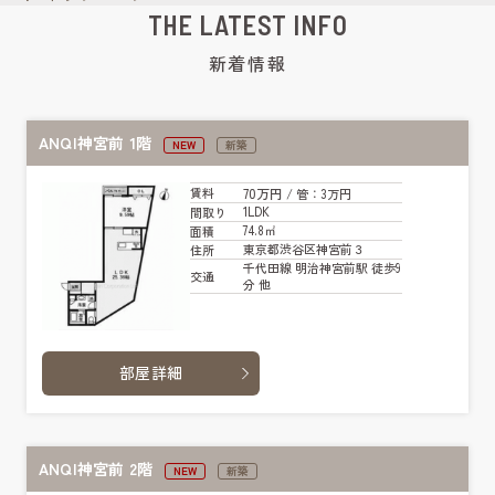
THE LATEST INFO
新着情報
ANQI神宮前 1階
NEW
新築
70万円
賃料
/ 管
：3万円
1LDK
間取り
74.8㎡
面積
東京都渋谷区神宮前３
住所
千代田線 明治神宮前駅 徒歩9
交通
分 他
部屋詳細
ANQI神宮前 2階
NEW
新築