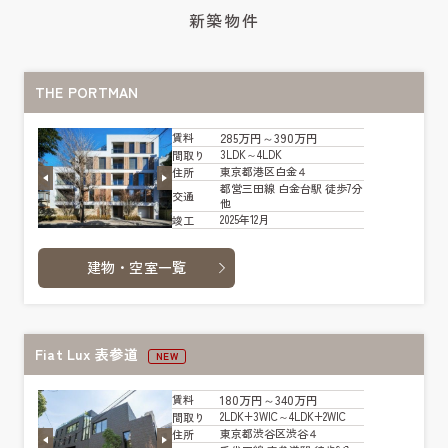
新築物件
THE PORTMAN
285万円～390万円
賃料
3LDK～4LDK
間取り
東京都港区白金４
住所
都営三田線 白金台駅 徒歩7分
交通
他
2025年12月
竣工
建物・空室一覧
Fiat Lux 表参道
NEW
180万円～340万円
賃料
2LDK+3WIC～4LDK+2WIC
間取り
東京都渋谷区渋谷４
住所