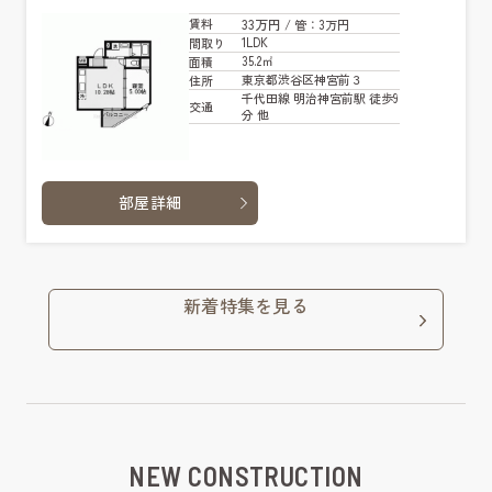
33万円
賃料
/ 管
：3万円
1LDK
間取り
35.2㎡
面積
東京都渋谷区神宮前３
住所
千代田線 明治神宮前駅 徒歩9
交通
分 他
部屋詳細
新着特集を見る
NEW CONSTRUCTION