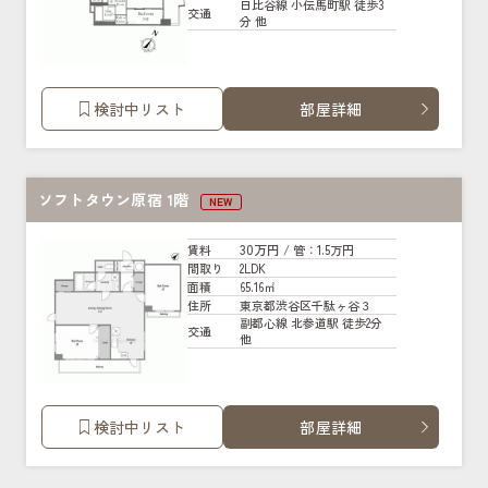
日比谷線 小伝馬町駅 徒歩3
交通
分 他
検討中リスト
部屋詳細
ソフトタウン原宿 1階
NEW
30万円
賃料
/ 管
：1.5万円
2LDK
間取り
65.16㎡
面積
東京都渋谷区千駄ヶ谷３
住所
副都心線 北参道駅 徒歩2分
交通
他
検討中リスト
部屋詳細