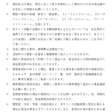
契約成立の場合、弊社に対して仲介手数料として賃料の1.1カ月分相当額の
お支払いの承諾をお願いいたします。
間取り表記の詳細：数字＝「居室数」、L=「リビングルーム」、D＝「ダ
イニングルーム」、K＝「キッチン」、S=「サービスルーム」、F＝「フ
ァミリールーム」を指します。
本サイト記載の金額のうち消費税課税となるものについては、支払時点で
適用される税率により算出された金額でお支払い頂きますので、本サイト
上の金額と、実際にお支払い頂く金額とが異なる場合があることを予めご
了承ください。
住宅に関する賃料・管理費は非課税です。
当物件の入居者には借家人賠償保険に加入していただきます。
契約に保証会社をご利用いただく場合には、保証会社との契約締結並びに
保証委託料のお支払をいただきます。
賃貸借契約が終了した場合、賃借人または居住者の使用状況や清掃状況に
かかわらず、室内清掃（カーペット、壁、天井、建具及び設備機器を含
む）費用を賃借人にご負担いただきます。
携帯電話の受信状況は、実際にご使用される携帯電話で室内から通話確認
をお願い致します。
定期借家契約の場合の再契約についてはお問い合わせ下さい。尚、再契約
が可能な場合は、別途再契約料等がかかります。
間取図・方位・写真・内装仕様など、本サイトの記載概要と現況が異なる
場合は現況を優先させていただきます。また、家具付き等の表示がある場