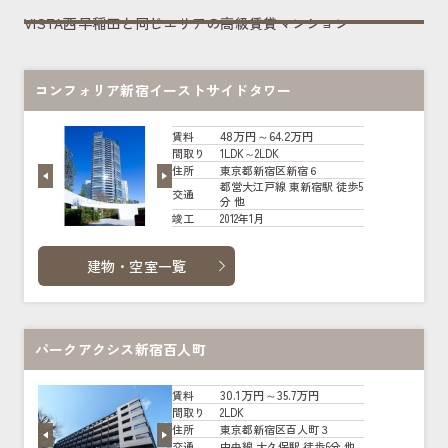
VISTA西早稲田と同じエリアの高級賃貸マンション
コンフォリア新宿イーストサイドタワー
48万円～64.2万円
賃料
1LDK～2LDK
間取り
東京都新宿区新宿６
住所
都営大江戸線 東新宿駅 徒歩5
交通
分 他
2012年1月
竣工
建物・空室一覧
パークアクシス新宿百人町
30.1万円～35.7万円
賃料
2LDK
間取り
東京都新宿区百人町３
住所
中央線 大久保駅 徒歩6分 他
交通