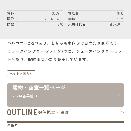
賃料
33万円
管理費
無し
間取り
2LDK+WIC
面積
68.30㎡
階数
2階
入居可能日
即入居可
バルコニーが2つあり、どちらも南向きで日当たり良好です。
ウォークインクローゼットが2つに、シューズインクローゼッ
トもあり、収納面はかなり充実しています。
ペットと暮らす
建物・空室一覧ページ
VISTA西早稲田
OUTLINE
物件概要・設備
建物名