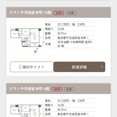
グラン千代田岩本町 10階
NEW
新築
33.1万円
賃料
/ 管
：2万円
3LDK
間取り
64.70㎡
面積
東京都千代田区岩本町１
住所
日比谷線 小伝馬町駅 徒歩3
交通
分 他
検討中リスト
部屋詳細
グラン千代田岩本町 6階
NEW
新築
31.3万円
賃料
/ 管
：2万円
3LDK
間取り
64.70㎡
面積
東京都千代田区岩本町１
住所