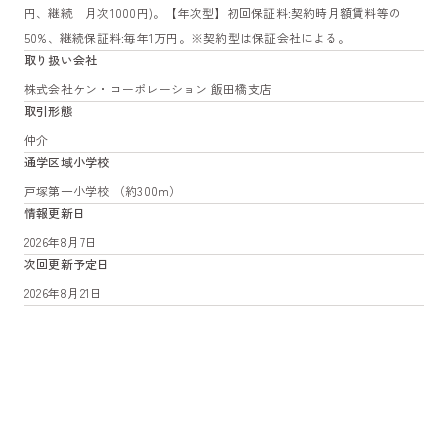
円、継続 月次1000円)。【年次型】初回保証料:契約時月額賃料等の
50%、継続保証料:毎年1万円。※契約型は保証会社による。
取り扱い会社
株式会社ケン・コーポレーション 飯田橋支店
取引形態
仲介
通学区域小学校
戸塚第一小学校 （約300m）
情報更新日
2026年8月7日
次回更新予定日
2026年8月21日