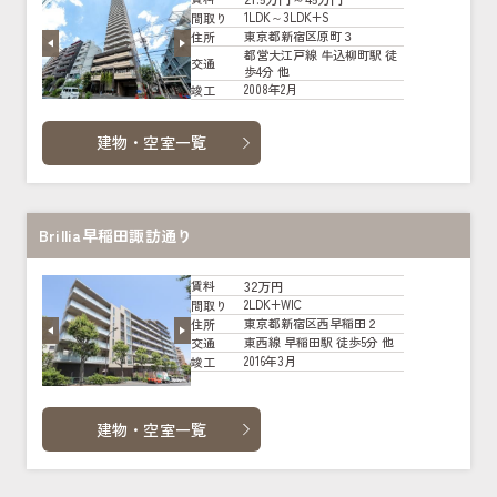
1LDK～3LDK+S
間取り
東京都新宿区原町３
住所
都営大江戸線 牛込柳町駅 徒
交通
歩4分 他
2008年2月
竣工
建物・空室一覧
Brillia早稲田諏訪通り
32万円
賃料
2LDK+WIC
間取り
東京都新宿区西早稲田２
住所
東西線 早稲田駅 徒歩5分 他
交通
2016年3月
竣工
建物・空室一覧