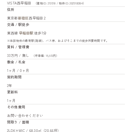
VISTA西早稲田
（建物ID: 213518 / 物件ID: 2025100364）
住所
東京都
新宿区
西早稲田２
交通 / 駅徒歩
東西線
早稲田駅
徒歩7分
※当該物件の最寄駅(路線)、バス停、およびそこまでの徒歩所要時間です。
賃料 / 管理費
33万円 / 無し
（坪単価: 15,972円）
敷金 / 礼金
1ヶ月 / 0ヶ月
契約期間
2年
更新料
1ヶ月
その他費用
お問い合わせください
間取り / 面積
2LDK+WIC / 68.30㎡（20.66坪）