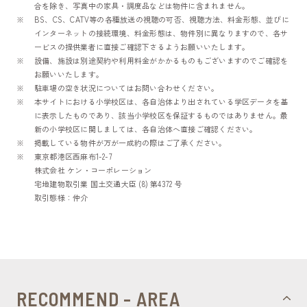
合を除き、写真中の家具・調度品などは物件に含まれません。
BS、CS、CATV等の各種放送の視聴の可否、視聴方法、料金形態、並びに
インターネットの接続環境、料金形態は、物件別に異なりますので、各サ
ービスの提供業者に直接ご確認下さるようお願いいたします。
設備、施設は別途契約や利用料金がかかるものもございますのでご確認を
お願いいたします。
駐車場の空き状況についてはお問い合わせください。
本サイトにおける小学校区は、各自治体より出されている学区データを基
に表示したものであり、該当小学校区を保証するものではありません。最
新の小学校区に関しましては、各自治体へ直接ご確認ください。
掲載している物件が万が一成約の際はご了承ください。
東京都港区西麻布1-2-7
株式会社 ケン・コーポレーション
宅地建物取引業 国土交通大臣 (8) 第4372 号
取引態様：仲介
RECOMMEND - AREA