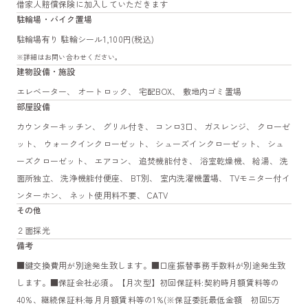
借家人賠償保険に加入していただきます
駐輪場・バイク置場
駐輪場有り 駐輪シール1,100円(税込)
※詳細はお問い合わせください。
建物設備・施設
エレベーター、 オートロック、 宅配BOX、 敷地内ゴミ置場
部屋設備
カウンターキッチン、 グリル付き、 コンロ3口、 ガスレンジ、 クローゼ
ット、 ウォークインクローゼット、 シューズインクローゼット、 シュ
ーズクローゼット、 エアコン、 追焚機能付き、 浴室乾燥機、 給湯、 洗
面所独立、 洗浄機能付便座、 BT別、 室内洗濯機置場、 TVモニター付イ
ンターホン、 ネット使用料不要、 CATV
その他
２面採光
備考
■鍵交換費用が別途発生致します。■口座振替事務手数料が別途発生致
します。■保証会社必須。【月次型】初回保証料:契約時月額賃料等の
40%、継続保証料:毎月月額賃料等の1%(※保証委託最低金額 初回5万