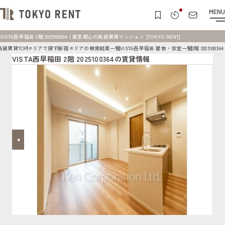
MENU
VISTA西早稲田 2階 2025100364 | 東京都心の高級賃貸マンション [TOKYO RENT]
高級賃貸TOP
エリアで探す
新宿エリアの検索結果一覧
VISTA西早稲田 建物・空室一覧
2階 2025100364
VISTA西早稲田 2階 2025100364の賃貸情報