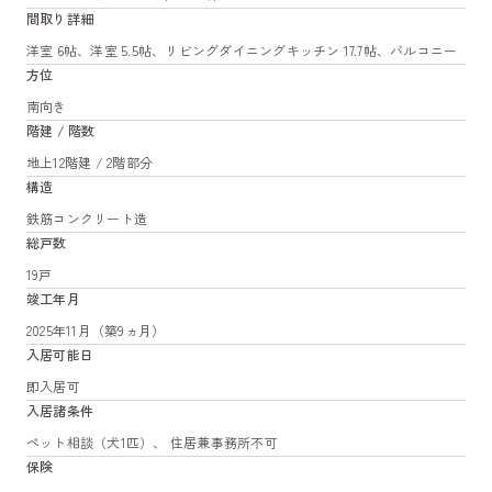
間取り詳細
洋室 6帖、洋室 5.5帖、リビングダイニングキッチン 17.7帖、バルコニー
方位
南向き
階建 / 階数
地上12階建 / 2階部分
構造
鉄筋コンクリート造
総戸数
19戸
竣工年月
2025年11月（築9ヵ月）
入居可能日
即入居可
入居諸条件
ペット相談（犬1匹）、 住居兼事務所不可
保険