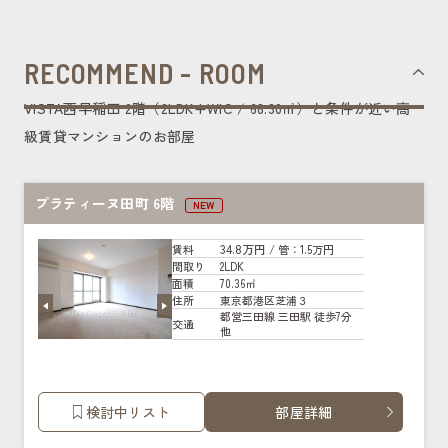
RECOMMEND - ROOM
VISTA西早稲田 2階（2LDK+WIC / 68.30㎡）と条件が近い高
級賃貸マンションのお部屋
プラティーヌ田町 6階
NEW
34.8万円
賃料
/ 管
：1.5万円
2LDK
間取り
70.36㎡
面積
東京都港区芝浦３
住所
都営三田線 三田駅 徒歩7分
交通
他
検討中リスト
部屋詳細