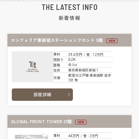
THE LATEST INFO
新着情報
コンフォリア東新宿ステーションフロント 5階
NEW
29.6万円
賃料
/ 管
：1.2万円
2LDK
間取り
49.6㎡
面積
東京都新宿区新宿７
住所
都営大江戸線 東新宿駅 徒歩
交通
3分 他
部屋詳細
GLOBAL FRONT TOWER 31階
NEW
44万円
賃料
/ 管
：2万円