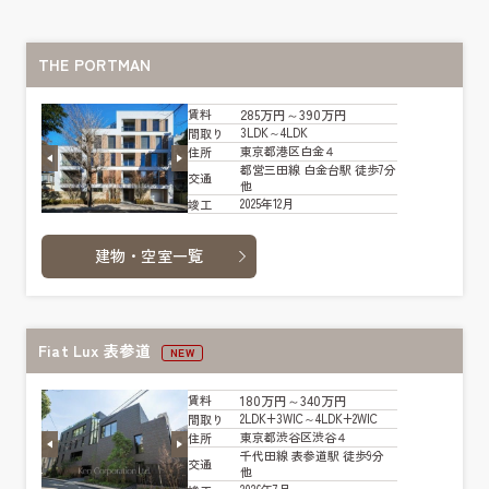
THE PORTMAN
285万円～390万円
賃料
3LDK～4LDK
間取り
東京都港区白金４
住所
都営三田線 白金台駅 徒歩7分
交通
他
2025年12月
竣工
建物・空室一覧
Fiat Lux 表参道
NEW
180万円～340万円
賃料
2LDK+3WIC～4LDK+2WIC
間取り
東京都渋谷区渋谷４
住所
千代田線 表参道駅 徒歩9分
交通
他