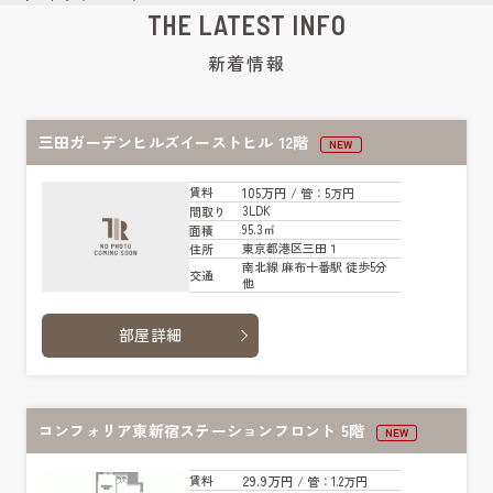
THE LATEST INFO
新着情報
三田ガーデンヒルズイーストヒル 12階
NEW
105万円
賃料
/ 管
：5万円
3LDK
間取り
95.3㎡
面積
東京都港区三田１
住所
南北線 麻布十番駅 徒歩5分
交通
他
部屋詳細
コンフォリア東新宿ステーションフロント 5階
NEW
29.9万円
賃料
/ 管
：1.2万円