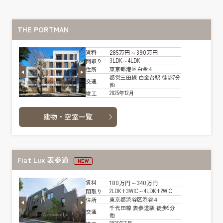
THE PORTMAN
285万円～390万円
賃料
3LDK～4LDK
間取り
東京都港区白金４
住所
都営三田線 白金台駅 徒歩7分
交通
他
2025年12月
竣工
建物・空室一覧
Fiat Lux 表参道
NEW
180万円～340万円
賃料
2LDK+3WIC～4LDK+2WIC
間取り
東京都渋谷区渋谷４
住所
千代田線 表参道駅 徒歩9分
交通
他