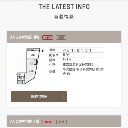
THE LATEST INFO
新着情報
ANQI神宮前 1階
NEW
新築
70万円
賃料
/ 管
：3万円
1LDK
間取り
74.8㎡
面積
東京都渋谷区神宮前３
住所
千代田線 明治神宮前駅 徒歩9
交通
分 他
部屋詳細
ANQI神宮前 2階
NEW
新築