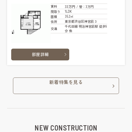
33万円
賃料
/ 管
：3万円
1LDK
間取り
35.2㎡
面積
東京都渋谷区神宮前３
住所
千代田線 明治神宮前駅 徒歩9
交通
分 他
部屋詳細
新着特集を見る
NEW CONSTRUCTION