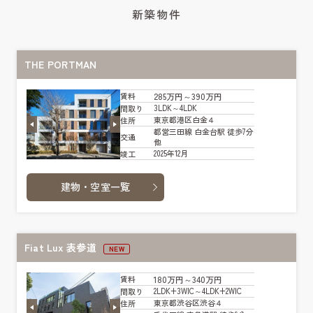
新築物件
THE PORTMAN
285万円～390万円
賃料
3LDK～4LDK
間取り
東京都港区白金４
住所
都営三田線 白金台駅 徒歩7分
交通
他
2025年12月
竣工
建物・空室一覧
Fiat Lux 表参道
NEW
180万円～340万円
賃料
2LDK+3WIC～4LDK+2WIC
間取り
東京都渋谷区渋谷４
住所