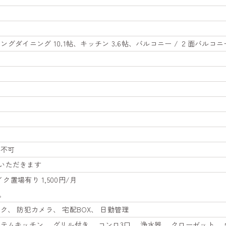
ビングダイニング 10.1帖、キッチン 3.6帖、バルコニー / ２面バルコニ
所不可
いただきます
ク置場有り 1,500円/月
。
ク、 防犯カメラ、 宅配BOX、 日勤管理
テムキッチン、 グリル付き、 コンロ3口、 浄水器、 クローゼット、