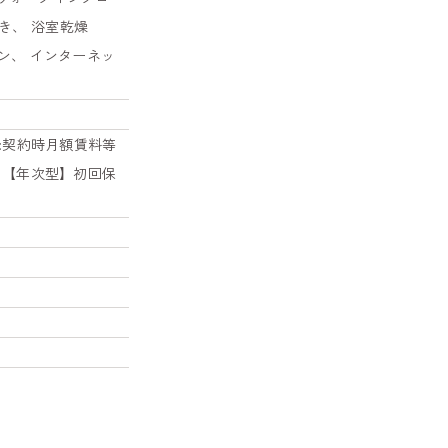
き、 浴室乾燥
ホン、 インターネッ
料:契約時月額賃料等
)。【年次型】初回保