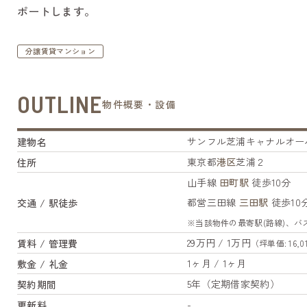
ポートします。
分譲賃貸マンション
OUTLINE
物件概要・設備
サンフル芝浦キャナルオー
建物名
東京都
港区
芝浦２
住所
山手線
田町駅
徒歩10分
都営三田線
三田駅
徒歩10
交通 / 駅徒歩
※当該物件の最寄駅(路線)、
29万円 / 1万円
賃料 / 管理費
（坪単価: 16,0
1ヶ月 / 1ヶ月
敷金 / 礼金
5年（定期借家契約）
契約期間
-
更新料