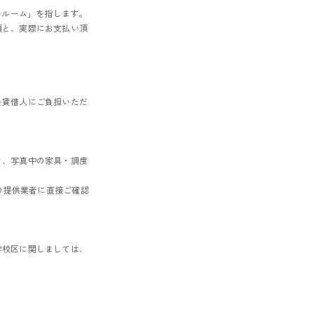
ールーム」を指します。
額と、実際にお支払い頂
を賃借人にご負担いただ
き、写真中の家具・調度
の提供業者に直接ご確認
学校区に関しましては、