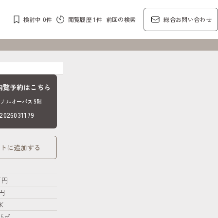
検討中
0
件
閲覧履歴
1
件
前回の検索
総合お問い合わせ
内覧予約はこちら
ナルオーパス 9階
26031179
トに追加する
万円
円
K
95㎡