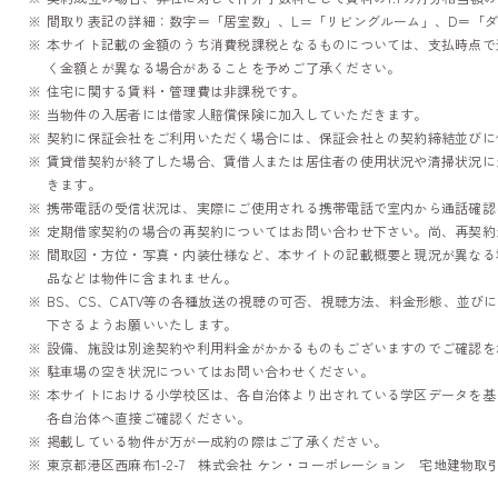
間取り表記の詳細：数字＝「居室数」、L=「リビングルーム」、D＝「ダ
本サイト記載の金額のうち消費税課税となるものについては、支払時点で
く金額とが異なる場合があることを予めご了承ください。
住宅に関する賃料・管理費は非課税です。
当物件の入居者には借家人賠償保険に加入していただきます。
契約に保証会社をご利用いただく場合には、保証会社との契約締結並びに
賃貸借契約が終了した場合、賃借人または居住者の使用状況や清掃状況に
きます。
携帯電話の受信状況は、実際にご使用される携帯電話で室内から通話確認
定期借家契約の場合の再契約についてはお問い合わせ下さい。尚、再契約
間取図・方位・写真・内装仕様など、本サイトの記載概要と現況が異なる
品などは物件に含まれません。
BS、CS、CATV等の各種放送の視聴の可否、視聴方法、料金形態、並
下さるようお願いいたします。
設備、施設は別途契約や利用料金がかかるものもございますのでご確認を
駐車場の空き状況についてはお問い合わせください。
本サイトにおける小学校区は、各自治体より出されている学区データを基
各自治体へ直接ご確認ください。
掲載している物件が万が一成約の際はご了承ください。
東京都港区西麻布1-2-7
株式会社 ケン・コーポレーション
宅地建物取引業