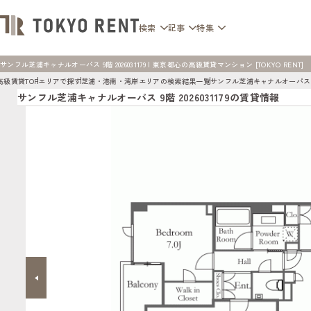
検索
記事
特集
サンフル芝浦キャナルオーパス 9階 2026031179 | 東京都心の高級賃貸マンション [TOKYO RENT]
高級賃貸TOP
エリアで探す
芝浦・港南・湾岸エリアの検索結果一覧
サンフル芝浦キャナルオーパス
サンフル芝浦キャナルオーパス 9階 2026031179の賃貸情報