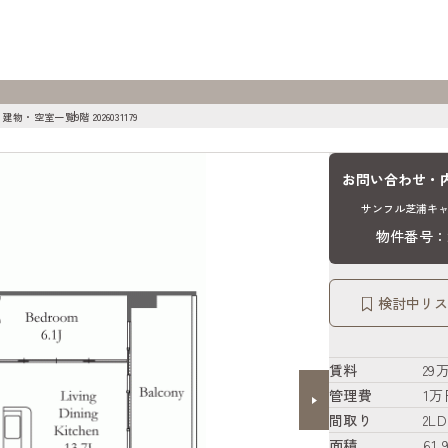
 建物・空室一覧
9階 2026031179
お問い合わせ・
サンフル芝浦キャ
物件番号：20
検討中リス
賃料
29
管理費
1万
間取り
2LD
面積
61.