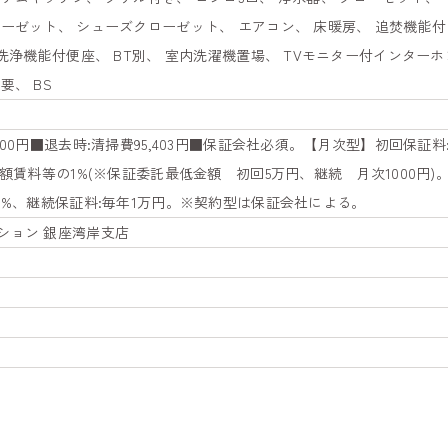
ーゼット、 シューズクローゼット、 エアコン、 床暖房、 追焚機能付
 洗浄機能付便座、 BT別、 室内洗濯機置場、 TVモニター付インター
要、 BS
100円■退去時:清掃費95,403円■保証会社必須。【月次型】初回保証
月額賃料等の1%(※保証委託最低金額 初回5万円、継続 月次1000円
0%、継続保証料:毎年1万円。※契約型は保証会社による。
ション 銀座湾岸支店