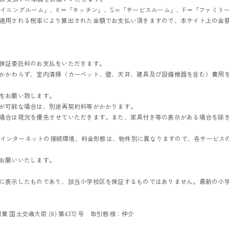
イニングルーム」、K＝「キッチン」、S=「サービスルーム」、F＝「ファミリ
適用される税率により算出された金額でお支払い頂きますので、本サイト上の金
保証委託料のお支払をいただきます。
かかわらず、室内清掃（カーペット、壁、天井、建具及び設備機器を含む）費用
をお願い致します。
が可能な場合は、別途再契約料等がかかります。
場合は現況を優先させていただきます。また、家具付き等の表示がある場合を除
びにインターネットの接続環境、料金形態は、物件別に異なりますので、各サービス
お願いいたします。
に表示したものであり、該当小学校区を保証するものではありません。最新の小
 国土交通大臣 (8) 第4372 号
取引態様：仲介