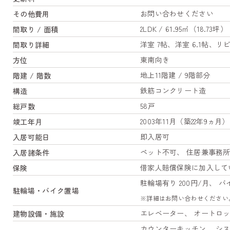
お問い合わせください
その他費用
2LDK / 61.95㎡（18.73坪）
間取り / 面積
洋室 7帖、洋室 6.1帖、リ
間取り詳細
東南向き
方位
地上11階建 / 9階部分
階建 / 階数
鉄筋コンクリート造
構造
58戸
総戸数
2003年11月（築22年9ヵ月）
竣工年月
即入居可
入居可能日
ペット不可、 住居兼事務
入居諸条件
借家人賠償保険に加入して
保険
駐輪場有り 200円/月、 バイ
駐輪場・バイク置場
※詳細はお問い合わせください
エレベーター、 オートロッ
建物設備・施設
カウンターキッチン、 シス