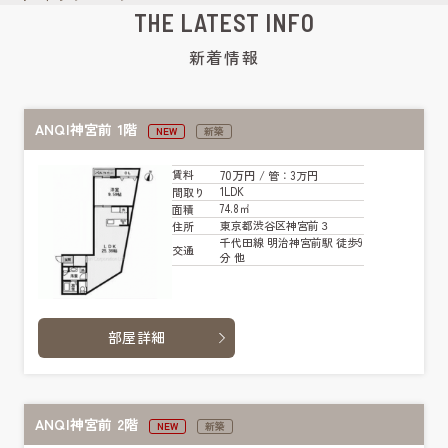
THE LATEST INFO
新着情報
ANQI神宮前 1階
NEW
新築
70万円
賃料
/ 管
：3万円
1LDK
間取り
74.8㎡
面積
東京都渋谷区神宮前３
住所
千代田線 明治神宮前駅 徒歩9
交通
分 他
部屋詳細
ANQI神宮前 2階
NEW
新築