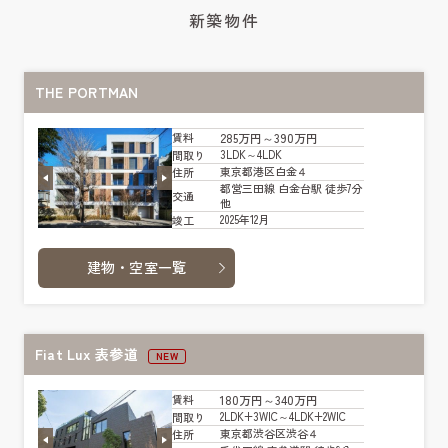
新築物件
THE PORTMAN
285万円～390万円
賃料
3LDK～4LDK
間取り
東京都港区白金４
住所
都営三田線 白金台駅 徒歩7分
交通
他
2025年12月
竣工
建物・空室一覧
Fiat Lux 表参道
NEW
180万円～340万円
賃料
2LDK+3WIC～4LDK+2WIC
間取り
東京都渋谷区渋谷４
住所