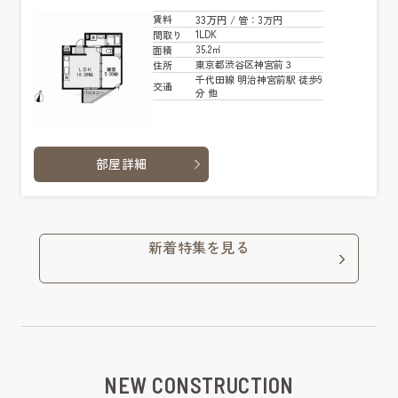
33万円
賃料
/ 管
：3万円
1LDK
間取り
35.2㎡
面積
東京都渋谷区神宮前３
住所
千代田線 明治神宮前駅 徒歩9
交通
分 他
部屋詳細
新着特集を見る
NEW CONSTRUCTION