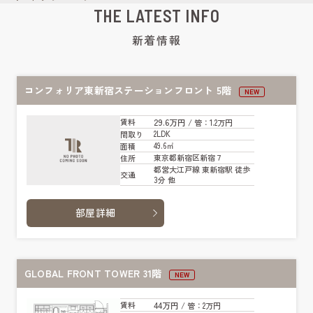
THE LATEST INFO
新着情報
コンフォリア東新宿ステーションフロント 5階
NEW
29.6万円
賃料
/ 管
：1.2万円
2LDK
間取り
49.6㎡
面積
東京都新宿区新宿７
住所
都営大江戸線 東新宿駅 徒歩
交通
3分 他
部屋詳細
GLOBAL FRONT TOWER 31階
NEW
44万円
賃料
/ 管
：2万円