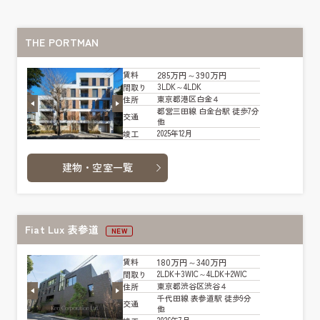
THE PORTMAN
285万円～390万円
賃料
3LDK～4LDK
間取り
東京都港区白金４
住所
都営三田線 白金台駅 徒歩7分
交通
他
2025年12月
竣工
建物・空室一覧
Fiat Lux 表参道
NEW
180万円～340万円
賃料
2LDK+3WIC～4LDK+2WIC
間取り
東京都渋谷区渋谷４
住所
千代田線 表参道駅 徒歩9分
交通
他