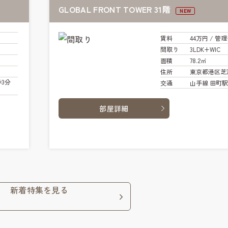
GLOBAL FRONT TOWER 31階
NEW
賃料
44万円
/ 管
理
間取り
3LDK+WIC
面積
78.2㎡
住所
東京都港区芝
3分
交通
山手線 田町駅 
部屋詳細
新着特集を見る