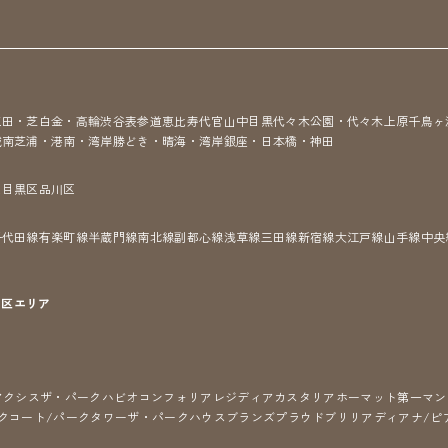
三田・芝
白金・高輪
渋谷
表参道
恵比寿
代官山
中目黒
代々木公園・代々木上原
千鳥ヶ
城南
芝浦・港南・湾岸
勝どき・晴海・湾岸
銀座・日本橋・神田
区
目黒区
品川区
千代田線
有楽町線
半蔵門線
南北線
副都心線
浅草線
三田線
新宿線
大江戸線
山手線
中央
7区
エリア
アクシス
ザ・パークハビオ
コンフォリア
レジディア
カスタリア
ホーマット
第一マン
クコート/パークタワー
ザ・パークハウス
ブランズ
プラウド
ブリリア
ディアナ/ピ