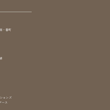
淵・番町
線
ションズ
アース