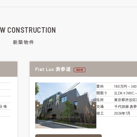
W CONSTRUCTION
新築物件
Fiat Lux 表参道
NEW
賃料
180万円～34
間取り
2LDK+3WIC
住所
東京都渋谷区
分 他
交通
千代田線 表参
竣工
2026年7月