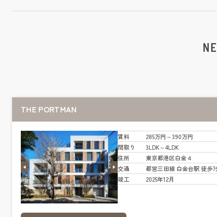
NE
THE PORTMAN
賃料
285万円～390万円
間取り
3LDK～4LDK
住所
東京都港区白金４
交通
都営三田線 白金台駅 徒歩7
竣工
2025年12月