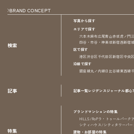
BRAND CONCEPT
写真から探す
エリアで探す
六本木
麻布
広尾
青山
赤坂
虎ノ門
四谷・市谷・神楽坂
新宿
西新宿
検索
区で探す
港区
渋谷区
千代田区
新宿区
中央
沿線で探す
銀座線
丸ノ内線
日比谷線
東西線
記事
記事一覧
レジデンス
ジャーナル
都心
ブランドマンションの特集
HILLS/RoP
ラ・トゥール
パーク
シティハウス/シティタワー
パー
特集
建物・お部屋の特集