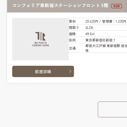
コンフォリア東新宿ステーションフロント 5階
NEW
賃料
29.6万円
/ 管
理費
：1.2万円
間取り
2LDK
面積
49.6㎡
住所
東京都新宿区新宿７
都営大江戸線 東新宿駅 徒歩
交通
他
部屋詳細