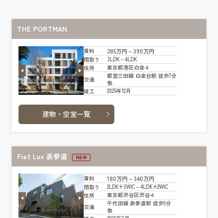
THE PORTMAN
285万円～390万円
賃料
3LDK～4LDK
間取り
東京都港区白金４
住所
都営三田線 白金台駅 徒歩7分
交通
他
2025年12月
竣工
建物・空室一覧
Fiat Lux 表参道
NEW
180万円～340万円
賃料
2LDK+3WIC～4LDK+2WIC
間取り
東京都渋谷区渋谷４
住所
千代田線 表参道駅 徒歩9分
交通
他