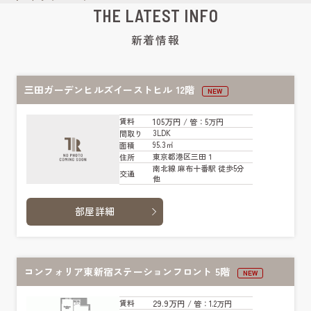
THE LATEST INFO
新着情報
三田ガーデンヒルズイーストヒル 12階
NEW
105万円
賃料
/ 管
：5万円
3LDK
間取り
95.3㎡
面積
東京都港区三田１
住所
南北線 麻布十番駅 徒歩5分
交通
他
部屋詳細
コンフォリア東新宿ステーションフロント 5階
NEW
29.9万円
賃料
/ 管
：1.2万円