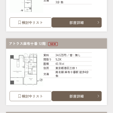
交通
3分 他
検討中リスト
部屋詳細
アトラス麻布十番 12階
NEW
34.5万円
賃料
/ 管
：無し
1LDK
間取り
43.18㎡
面積
東京都港区三田１
住所
南北線 麻布十番駅 徒歩4分
交通
他
検討中リスト
部屋詳細