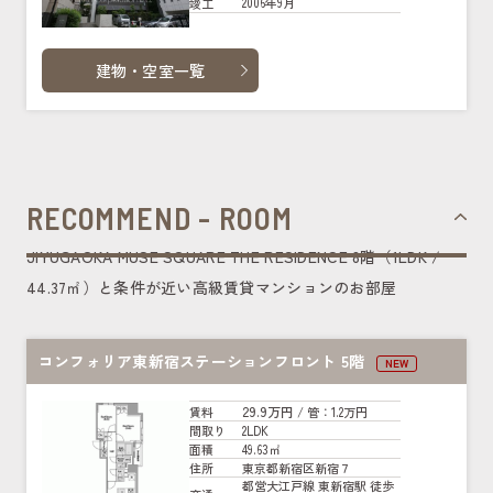
2006年9月
竣工
建物・空室一覧
RECOMMEND - ROOM
JIYUGAOKA MUSE SQUARE THE RESIDENCE 8階（1LDK /
44.37㎡）と条件が近い高級賃貸マンションのお部屋
コンフォリア東新宿ステーションフロント 5階
NEW
29.9万円
賃料
/ 管
：1.2万円
2LDK
間取り
49.63㎡
面積
東京都新宿区新宿７
住所
都営大江戸線 東新宿駅 徒歩