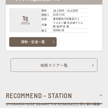
28.2万円～30.6万円
賃料
2LDK+SIC
間取り
東京都品川区東品川３
住所
りんかい線 天王洲アイル
交通
駅 徒歩7分 他
2025年3月
竣工
建物・空室一覧
城南エリア一覧
RECOMMEND - STATION
JIYUGAOKA MUSE SQUARE THE RESIDENCEと同じ駅の高級