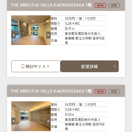
THE ARBUTUS HILLS KAKINOKIZAKA 1階
NEW
新築
35万円
賃料
/ 管
：1.8万円
1LDK+WIC
間取り
52.47㎡
面積
東京都目黒区柿の木坂３
住所
東横線 都立大学駅 徒歩15分
交通
他
検討中リスト
部屋詳細
THE ARBUTUS HILLS KAKINOKIZAKA 1階
NEW
新築
34万円
賃料
/ 管
：1.8万円
1LDK+WIC
間取り
47.92㎡
面積
東京都目黒区柿の木坂３
住所
東横線 都立大学駅 徒歩15分
交通
他