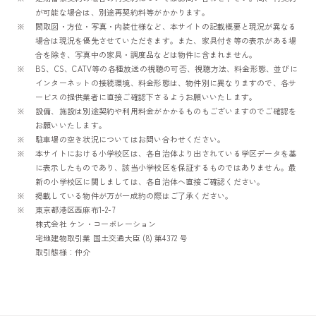
が可能な場合は、別途再契約料等がかかります。
間取図・方位・写真・内装仕様など、本サイトの記載概要と現況が異なる
場合は現況を優先させていただきます。また、家具付き等の表示がある場
合を除き、写真中の家具・調度品などは物件に含まれません。
BS、CS、CATV等の各種放送の視聴の可否、視聴方法、料金形態、並びに
インターネットの接続環境、料金形態は、物件別に異なりますので、各サ
ービスの提供業者に直接ご確認下さるようお願いいたします。
設備、施設は別途契約や利用料金がかかるものもございますのでご確認を
お願いいたします。
駐車場の空き状況についてはお問い合わせください。
本サイトにおける小学校区は、各自治体より出されている学区データを基
に表示したものであり、該当小学校区を保証するものではありません。最
新の小学校区に関しましては、各自治体へ直接ご確認ください。
掲載している物件が万が一成約の際はご了承ください。
東京都港区西麻布1-2-7
株式会社 ケン・コーポレーション
宅地建物取引業 国土交通大臣 (8) 第4372 号
取引態様：仲介