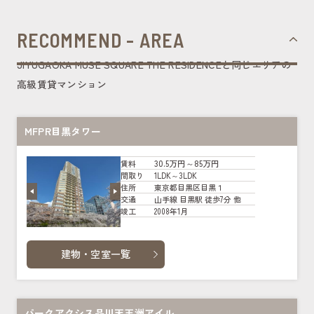
RECOMMEND - AREA
JIYUGAOKA MUSE SQUARE THE RESIDENCEと同じエリアの
高級賃貸マンション
MFPR目黒タワー
30.5万円～85万円
賃料
1LDK～3LDK
間取り
東京都目黒区目黒１
住所
山手線 目黒駅 徒歩7分 他
交通
2008年1月
竣工
建物・空室一覧
パークアクシス品川天王洲アイル