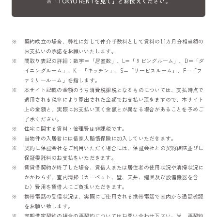
※「TOKYO RENTを見て」とお伝えください。
契約成立の場合、弊社に対して仲介手数料として賃料の1.1カ月分相当額の
お支払いの承諾をお願いいたします。
間取り表記の詳細：数字＝「居室数」、L=「リビングルーム」、D＝「ダ
イニングルーム」、K＝「キッチン」、S=「サービスルーム」、F＝「フ
ァミリールーム」を指します。
本サイト記載の金額のうち消費税課税となるものについては、支払時点で
適用される税率により算出された金額でお支払い頂きますので、本サイト
上の金額と、実際にお支払い頂く金額とが異なる場合があることを予めご
了承ください。
住宅に関する賃料・管理費は非課税です。
当物件の入居者には借家人賠償保険に加入していただきます。
契約に保証会社をご利用いただく場合には、保証会社との契約締結並びに
保証委託料のお支払をいただきます。
賃貸借契約が終了した場合、賃借人または居住者の使用状況や清掃状況に
かかわらず、室内清掃（カーペット、壁、天井、建具及び設備機器を含
む）費用を賃借人にご負担いただきます。
携帯電話の受信状況は、実際にご使用される携帯電話で室内から通話確認
をお願い致します。
定期借家契約の場合の再契約についてはお問い合わせ下さい。尚、再契約