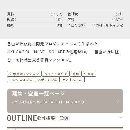
賃料
34.4万円
管理費
無し
間取り
1LDK
面積
44.37㎡
階数
8階
入居可能日
2026年8月下旬予定
自由が丘駅前再開発プロジェクトにより生まれた
JIYUGAOKA MUSE SQUAREの住宅区画。「自由が丘に住
む」を体感出来る賃貸マンション。
分譲賃貸マンション
ペットと暮らす
新築
駐車場
コンシェルジュ
スポーツジム
ゲストルーム
建物・空室一覧ページ
JIYUGAOKA MUSE SQUARE THE RESIDENCE
OUTLINE
物件概要・設備