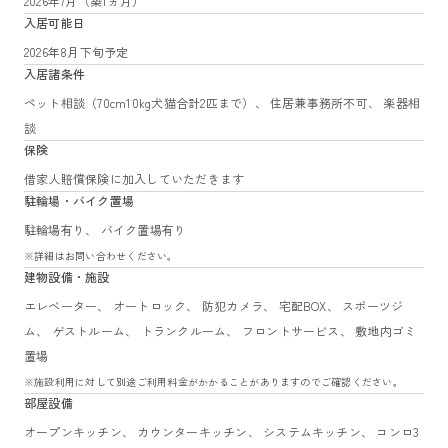
2026年7月（築1ヵ月）
入居可能日
2026年8月下旬予定
入居諸条件
ペット相談（70cm10kg犬猫合計2匹まで）、 住居兼事務所不可、 楽器相
談
保険
借家人賠償保険に加入していただきます
駐輪場・バイク置場
駐輪場有り、 バイク置場有り
※詳細はお問い合わせください。
建物設備・施設
エレベーター、 オートロック、 防犯カメラ、 宅配BOX、 スポーツジ
ム、 ゲストルーム、 トランクルーム、 フロントサービス、 敷地内ゴミ
置場
※施設利用に対して別途ご利用料金がかかることがありますのでご確認ください。
部屋設備
オープンキッチン、 カウンターキッチン、 システムキッチン、 コンロ3