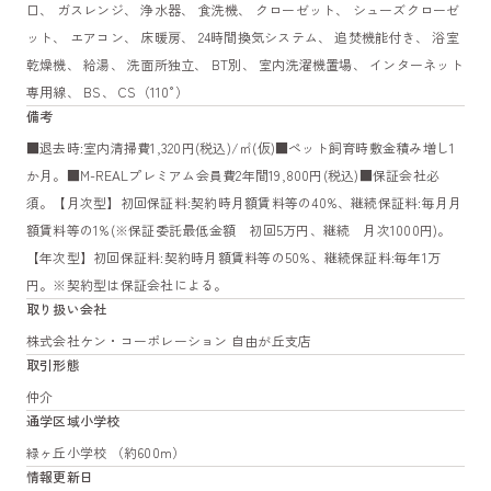
口、 ガスレンジ、 浄水器、 食洗機、 クローゼット、 シューズクローゼ
ット、 エアコン、 床暖房、 24時間換気システム、 追焚機能付き、 浴室
乾燥機、 給湯、 洗面所独立、 BT別、 室内洗濯機置場、 インターネット
専用線、 BS、 CS（110°）
備考
■退去時:室内清掃費1,320円(税込)/㎡(仮)■ペット飼育時敷金積み増し1
か月。■M-REALプレミアム会員費2年間19,800円(税込)■保証会社必
須。【月次型】初回保証料:契約時月額賃料等の40%、継続保証料:毎月月
額賃料等の1%(※保証委託最低金額 初回5万円、継続 月次1000円)。
【年次型】初回保証料:契約時月額賃料等の50%、継続保証料:毎年1万
円。※契約型は保証会社による。
取り扱い会社
株式会社ケン・コーポレーション 自由が丘支店
取引形態
仲介
通学区域小学校
緑ヶ丘小学校 （約600m）
情報更新日