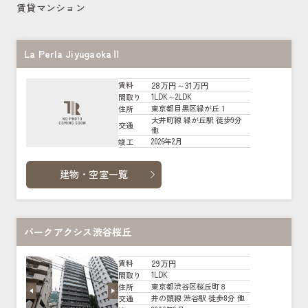
賃貸マンション
La Perla JiyugaokaⅡ
28万円～31万円
賃料
1LDK～2LDK
間取り
東京都目黒区緑が丘１
住所
大井町線 緑が丘駅 徒歩9分
交通
他
2026年2月
竣工
建物・空室一覧
パークアクシス渋谷桜丘
29万円
賃料
1LDK
間取り
東京都渋谷区桜丘町８
住所
井の頭線 渋谷駅 徒歩8分 他
交通