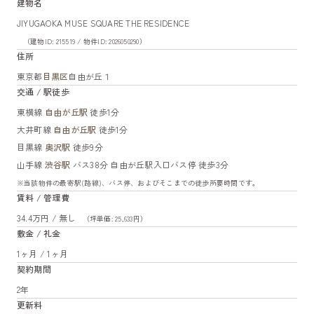
建物名
JIYUGAOKA MUSE SQUARE THE RESIDENCE
（建物ID: 215519 / 物件ID: 2026050290）
住所
東京都
目黒区
自由が丘１
交通 / 駅徒歩
東横線
自由が丘駅
徒歩1分
大井町線
自由が丘駅
徒歩1分
目黒線
奥沢駅
徒歩9分
山手線
渋谷駅
バス38分 自由が丘駅入口バス停 徒歩3分
※当該物件の最寄駅(路線)、バス停、およびそこまでの徒歩所要時間です。
賃料 / 管理費
34.4万円 / 無し
（坪単価: 25,633円）
敷金 / 礼金
1ヶ月 / 1ヶ月
契約期間
2年
更新料