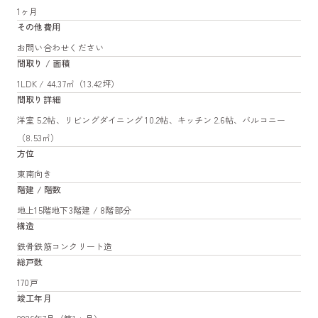
1ヶ月
その他費用
お問い合わせください
間取り / 面積
1LDK / 44.37㎡（13.42坪）
間取り詳細
洋室 5.2帖、リビングダイニング 10.2帖、キッチン 2.6帖、バルコニー
（8.53㎡）
方位
東南向き
階建 / 階数
地上15階地下3階建 / 8階部分
構造
鉄骨鉄筋コンクリート造
総戸数
170戸
竣工年月