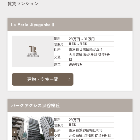
賃貸マンション
La Perla JiyugaokaⅡ
28万円～31万円
賃料
1LDK～2LDK
間取り
東京都目黒区緑が丘１
住所
大井町線 緑が丘駅 徒歩9分
交通
他
2026年2月
竣工
建物・空室一覧
パークアクシス渋谷桜丘
29万円
賃料
1LDK
間取り
東京都渋谷区桜丘町８
住所
井の頭線 渋谷駅 徒歩8分 他
交通