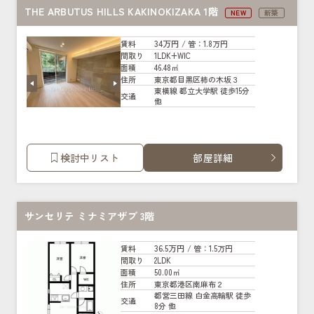
THE ARBUTUS HILLS KAKINOKIZAKA 1階
NEW
新築
34万円
賃料
/ 管
：1.8万円
1LDK+WIC
間取り
46.48㎡
面積
東京都目黒区柿の木坂３
住所
東横線 都立大学駅 徒歩15分
交通
他
検討中リスト
部屋詳細
サンセリテ ミナミアザブ 3階
36.5万円
賃料
/ 管
：1.5万円
2LDK
間取り
50.00㎡
面積
東京都港区南麻布２
住所
都営三田線 白金高輪駅 徒歩
交通
8分 他