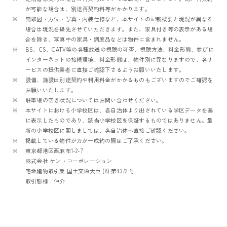
が可能な場合は、別途再契約料等がかかります。
間取図・方位・写真・内装仕様など、本サイトの記載概要と現況が異なる
場合は現況を優先させていただきます。また、家具付き等の表示がある場
合を除き、写真中の家具・調度品などは物件に含まれません。
BS、CS、CATV等の各種放送の視聴の可否、視聴方法、料金形態、並びに
インターネットの接続環境、料金形態は、物件別に異なりますので、各サ
ービスの提供業者に直接ご確認下さるようお願いいたします。
設備、施設は別途契約や利用料金がかかるものもございますのでご確認を
お願いいたします。
駐車場の空き状況についてはお問い合わせください。
本サイトにおける小学校区は、各自治体より出されている学区データを基
に表示したものであり、該当小学校区を保証するものではありません。最
新の小学校区に関しましては、各自治体へ直接ご確認ください。
掲載している物件が万が一成約の際はご了承ください。
東京都港区西麻布1-2-7
株式会社 ケン・コーポレーション
宅地建物取引業 国土交通大臣 (8) 第4372 号
取引態様：仲介