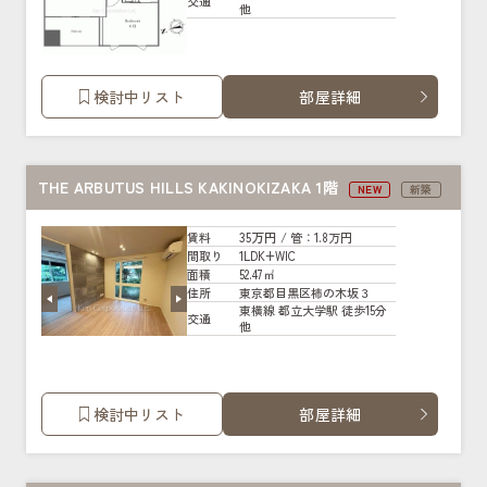
交通
他
検討中リスト
部屋詳細
THE ARBUTUS HILLS KAKINOKIZAKA 1階
NEW
新築
35万円
賃料
/ 管
：1.8万円
1LDK+WIC
間取り
52.47㎡
面積
東京都目黒区柿の木坂３
住所
東横線 都立大学駅 徒歩15分
交通
他
検討中リスト
部屋詳細