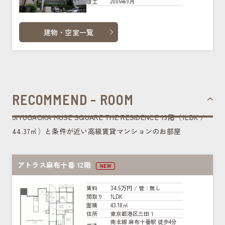
2006年9月
竣工
建物・空室一覧
RECOMMEND - ROOM
JIYUGAOKA MUSE SQUARE THE RESIDENCE 13階（1LDK /
44.37㎡）と条件が近い高級賃貸マンションのお部屋
アトラス麻布十番 12階
NEW
34.5万円
賃料
/ 管
：無し
1LDK
間取り
43.18㎡
面積
東京都港区三田１
住所
南北線 麻布十番駅 徒歩4分