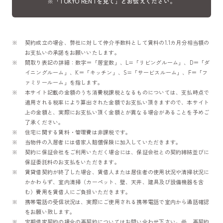
※「TOKYO RENTを見て」とお伝えください。
契約成立の場合、弊社に対して仲介手数料として賃料の1.1カ月分相当額の
お支払いの承諾をお願いいたします。
間取り表記の詳細：数字＝「居室数」、L=「リビングルーム」、D＝「ダ
イニングルーム」、K＝「キッチン」、S=「サービスルーム」、F＝「フ
ァミリールーム」を指します。
本サイト記載の金額のうち消費税課税となるものについては、支払時点で
適用される税率により算出された金額でお支払い頂きますので、本サイト
上の金額と、実際にお支払い頂く金額とが異なる場合があることを予めご
了承ください。
住宅に関する賃料・管理費は非課税です。
当物件の入居者には借家人賠償保険に加入していただきます。
契約に保証会社をご利用いただく場合には、保証会社との契約締結並びに
保証委託料のお支払をいただきます。
賃貸借契約が終了した場合、賃借人または居住者の使用状況や清掃状況に
かかわらず、室内清掃（カーペット、壁、天井、建具及び設備機器を含
む）費用を賃借人にご負担いただきます。
携帯電話の受信状況は、実際にご使用される携帯電話で室内から通話確認
をお願い致します。
定期借家契約の場合の再契約についてはお問い合わせ下さい。尚、再契約