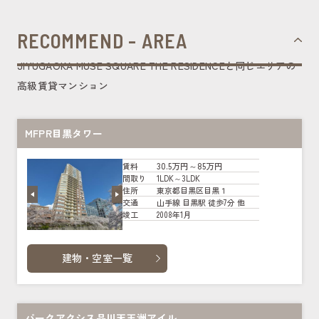
RECOMMEND - AREA
JIYUGAOKA MUSE SQUARE THE RESIDENCEと同じエリアの
高級賃貸マンション
MFPR目黒タワー
30.5万円～85万円
賃料
1LDK～3LDK
間取り
東京都目黒区目黒１
住所
山手線 目黒駅 徒歩7分 他
交通
2008年1月
竣工
建物・空室一覧
パークアクシス品川天王洲アイル