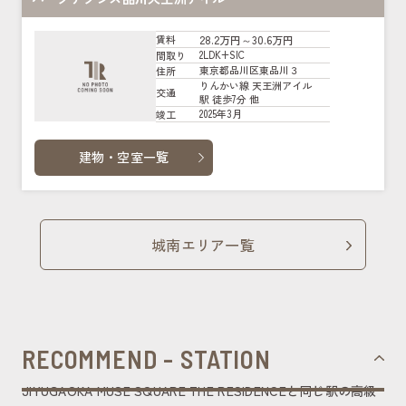
28.2万円～30.6万円
賃料
2LDK+SIC
間取り
東京都品川区東品川３
住所
りんかい線 天王洲アイル
交通
駅 徒歩7分 他
2025年3月
竣工
建物・空室一覧
城南エリア一覧
RECOMMEND - STATION
JIYUGAOKA MUSE SQUARE THE RESIDENCEと同じ駅の高級