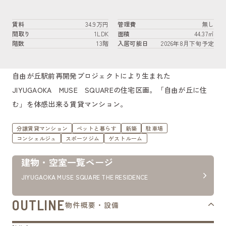
賃料
34.9万円
管理費
無し
間取り
1LDK
面積
44.37㎡
階数
13階
入居可能日
2026年8月下旬予定
自由が丘駅前再開発プロジェクトにより生まれた
JIYUGAOKA MUSE SQUAREの住宅区画。「自由が丘に住
む」を体感出来る賃貸マンション。
分譲賃貸マンション
ペットと暮らす
新築
駐車場
コンシェルジュ
スポーツジム
ゲストルーム
建物・空室一覧ページ
JIYUGAOKA MUSE SQUARE THE RESIDENCE
OUTLINE
物件概要・設備