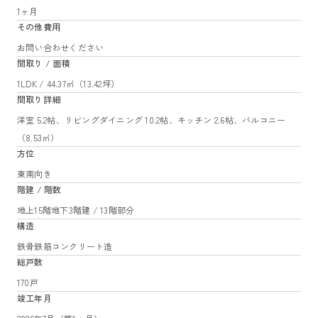
1ヶ月
その他費用
お問い合わせください
間取り / 面積
1LDK / 44.37㎡（13.42坪）
間取り詳細
洋室 5.2帖、リビングダイニング 10.2帖、キッチン 2.6帖、バルコニー
（8.53㎡）
方位
東南向き
階建 / 階数
地上15階地下3階建 / 13階部分
構造
鉄骨鉄筋コンクリート造
総戸数
170戸
竣工年月