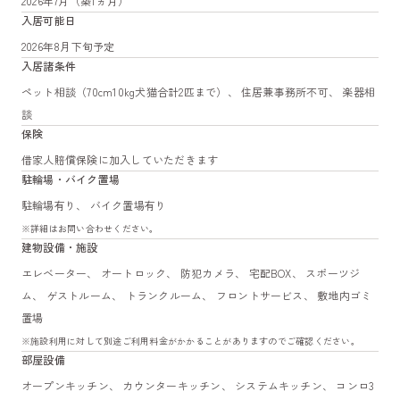
2026年7月（築1ヵ月）
入居可能日
2026年8月下旬予定
入居諸条件
ペット相談（70cm10kg犬猫合計2匹まで）、 住居兼事務所不可、 楽器相
談
保険
借家人賠償保険に加入していただきます
駐輪場・バイク置場
駐輪場有り、 バイク置場有り
※詳細はお問い合わせください。
建物設備・施設
エレベーター、 オートロック、 防犯カメラ、 宅配BOX、 スポーツジ
ム、 ゲストルーム、 トランクルーム、 フロントサービス、 敷地内ゴミ
置場
※施設利用に対して別途ご利用料金がかかることがありますのでご確認ください。
部屋設備
オープンキッチン、 カウンターキッチン、 システムキッチン、 コンロ3