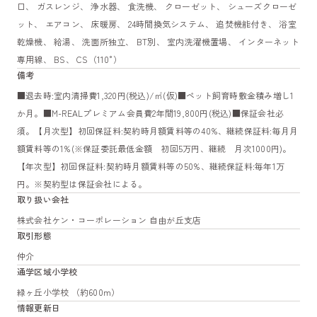
口、 ガスレンジ、 浄水器、 食洗機、 クローゼット、 シューズクローゼ
ット、 エアコン、 床暖房、 24時間換気システム、 追焚機能付き、 浴室
乾燥機、 給湯、 洗面所独立、 BT別、 室内洗濯機置場、 インターネット
専用線、 BS、 CS（110°）
備考
■退去時:室内清掃費1,320円(税込)/㎡(仮)■ペット飼育時敷金積み増し1
か月。■M-REALプレミアム会員費2年間19,800円(税込)■保証会社必
須。【月次型】初回保証料:契約時月額賃料等の40%、継続保証料:毎月月
額賃料等の1%(※保証委託最低金額 初回5万円、継続 月次1000円)。
【年次型】初回保証料:契約時月額賃料等の50%、継続保証料:毎年1万
円。※契約型は保証会社による。
取り扱い会社
株式会社ケン・コーポレーション 自由が丘支店
取引形態
仲介
通学区域小学校
緑ヶ丘小学校 （約600m）
情報更新日