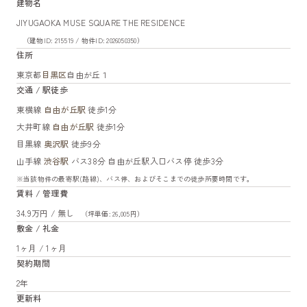
建物名
JIYUGAOKA MUSE SQUARE THE RESIDENCE
（建物ID: 215519 / 物件ID: 2026050350）
住所
東京都
目黒区
自由が丘１
交通 / 駅徒歩
東横線
自由が丘駅
徒歩1分
大井町線
自由が丘駅
徒歩1分
目黒線
奥沢駅
徒歩9分
山手線
渋谷駅
バス38分 自由が丘駅入口バス停 徒歩3分
※当該物件の最寄駅(路線)、バス停、およびそこまでの徒歩所要時間です。
賃料 / 管理費
34.9万円 / 無し
（坪単価: 26,005円）
敷金 / 礼金
1ヶ月 / 1ヶ月
契約期間
2年
更新料