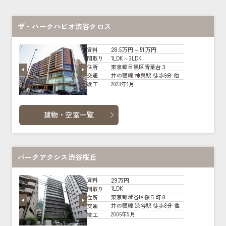
ザ・パークハビオ渋谷クロス
28.5万円～51万円
賃料
1LDK～3LDK
間取り
東京都目黒区青葉台３
住所
井の頭線 神泉駅 徒歩6分 他
交通
2023年1月
竣工
建物・空室一覧
パークアクシス渋谷桜丘
29万円
賃料
1LDK
間取り
東京都渋谷区桜丘町８
住所
井の頭線 渋谷駅 徒歩8分 他
交通
2006年9月
竣工