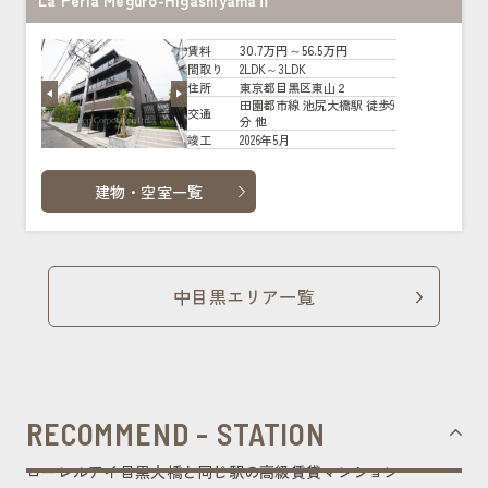
La Perla Meguro-HigashiyamaⅡ
30.7万円～56.5万円
賃料
2LDK～3LDK
間取り
東京都目黒区東山２
住所
田園都市線 池尻大橋駅 徒歩9
交通
分 他
2026年5月
竣工
建物・空室一覧
中目黒エリア一覧
RECOMMEND - STATION
ローレルアイ目黒大橋と同じ駅の高級賃貸マンション