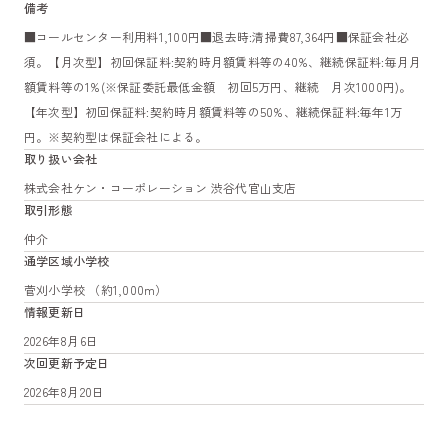
備考
■コールセンター利用料1,100円■退去時:清掃費87,364円■保証会社必
須。【月次型】初回保証料:契約時月額賃料等の40%、継続保証料:毎月月
額賃料等の1%(※保証委託最低金額 初回5万円、継続 月次1000円)。
【年次型】初回保証料:契約時月額賃料等の50%、継続保証料:毎年1万
円。※契約型は保証会社による。
取り扱い会社
株式会社ケン・コーポレーション 渋谷代官山支店
取引形態
仲介
通学区域小学校
菅刈小学校 （約1,000m）
情報更新日
2026年8月6日
次回更新予定日
2026年8月20日