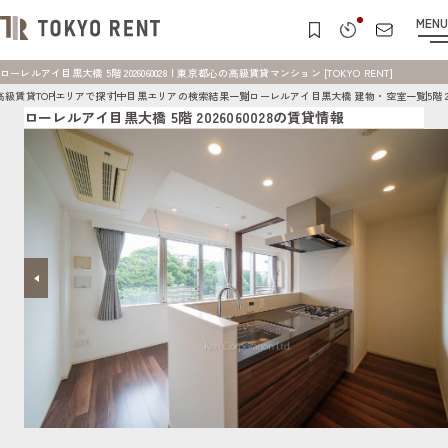
MENU
ローレルアイ目黒大橋 5階 2026060028 | 東京都心の高級賃貸マンション [TOKYO RENT]
高級賃貸TOP
エリアで探す
中目黒エリアの検索結果一覧
ローレルアイ目黒大橋 建物・空室一覧
5階 2
ローレルアイ目黒大橋 5階 2026060028の賃貸情報