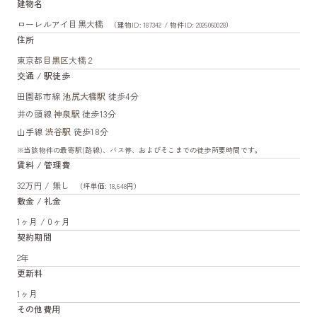
建物名
ローレルアイ目黒大橋
（建物ID: 187342 / 物件ID: 2026060028）
住所
東京都
目黒区
大橋２
交通 / 駅徒歩
田園都市線
池尻大橋駅
徒歩4分
井の頭線
神泉駅
徒歩13分
山手線
渋谷駅
徒歩18分
※当該物件の最寄駅(路線)、バス停、およびそこまでの徒歩所要時間です。
賃料 / 管理費
32万円 / 無し
（坪単価: 18,648円）
敷金 / 礼金
1ヶ月 / 0ヶ月
契約期間
2年
更新料
1ヶ月
その他費用