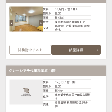
30万円
賃料
/ 管
：無し
2LDK
間取り
59.63㎡
面積
東京都新宿区歌舞伎町２
住所
都営大江戸線 東新宿駅 徒歩1
交通
分 他
検討中リスト
部屋詳細
グレーシア千代田秋葉原 11階
35万円
賃料
/ 管
：無し
2LDK
間取り
55.49㎡
面積
東京都千代田区神田佐久間町
住所
４
日比谷線 秋葉原駅 徒歩6分
交通
他