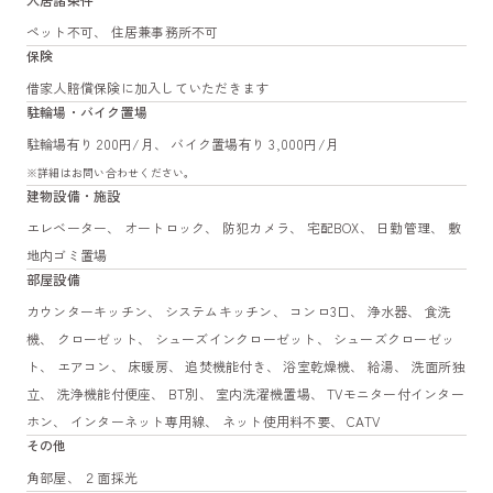
ペット不可、 住居兼事務所不可
保険
借家人賠償保険に加入していただきます
駐輪場・バイク置場
駐輪場有り 200円/月、 バイク置場有り 3,000円/月
※詳細はお問い合わせください。
建物設備・施設
エレベーター、 オートロック、 防犯カメラ、 宅配BOX、 日勤管理、 敷
地内ゴミ置場
部屋設備
カウンターキッチン、 システムキッチン、 コンロ3口、 浄水器、 食洗
機、 クローゼット、 シューズインクローゼット、 シューズクローゼッ
ト、 エアコン、 床暖房、 追焚機能付き、 浴室乾燥機、 給湯、 洗面所独
立、 洗浄機能付便座、 BT別、 室内洗濯機置場、 TVモニター付インター
ホン、 インターネット専用線、 ネット使用料不要、 CATV
その他
角部屋、 ２面採光