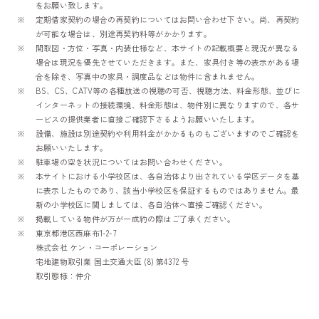
をお願い致します。
定期借家契約の場合の再契約についてはお問い合わせ下さい。尚、再契約
が可能な場合は、別途再契約料等がかかります。
間取図・方位・写真・内装仕様など、本サイトの記載概要と現況が異なる
場合は現況を優先させていただきます。また、家具付き等の表示がある場
合を除き、写真中の家具・調度品などは物件に含まれません。
BS、CS、CATV等の各種放送の視聴の可否、視聴方法、料金形態、並びに
インターネットの接続環境、料金形態は、物件別に異なりますので、各サ
ービスの提供業者に直接ご確認下さるようお願いいたします。
設備、施設は別途契約や利用料金がかかるものもございますのでご確認を
お願いいたします。
駐車場の空き状況についてはお問い合わせください。
本サイトにおける小学校区は、各自治体より出されている学区データを基
に表示したものであり、該当小学校区を保証するものではありません。最
新の小学校区に関しましては、各自治体へ直接ご確認ください。
掲載している物件が万が一成約の際はご了承ください。
東京都港区西麻布1-2-7
株式会社 ケン・コーポレーション
宅地建物取引業 国土交通大臣 (8) 第4372 号
取引態様：仲介