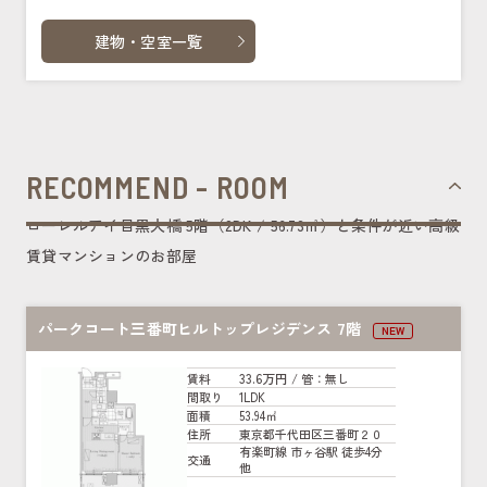
建物・空室一覧
RECOMMEND - ROOM
ローレルアイ目黒大橋 5階（2DK / 56.73㎡）と条件が近い高級
賃貸マンションのお部屋
パークコート三番町ヒルトップレジデンス 7階
NEW
33.6万円
賃料
/ 管
：無し
1LDK
間取り
53.94㎡
面積
東京都千代田区三番町２０
住所
有楽町線 市ヶ谷駅 徒歩4分
交通
他