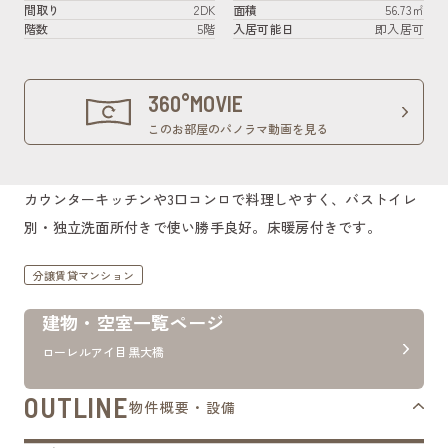
間取り
2DK
面積
56.73㎡
階数
5階
入居可能日
即入居可
360°MOVIE
このお部屋のパノラマ動画を見る
カウンターキッチンや3口コンロで料理しやすく、バストイレ
別・独立洗面所付きで使い勝手良好。床暖房付きです。
分譲賃貸マンション
建物・空室一覧ページ
ローレルアイ目黒大橋
OUTLINE
物件概要・設備