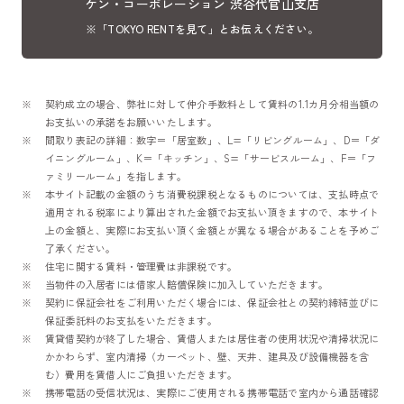
ケン・コーポレーション 渋谷代官山支店
※「TOKYO RENTを見て」とお伝えください。
契約成立の場合、弊社に対して仲介手数料として賃料の1.1カ月分相当額の
お支払いの承諾をお願いいたします。
間取り表記の詳細：数字＝「居室数」、L=「リビングルーム」、D＝「ダ
イニングルーム」、K＝「キッチン」、S=「サービスルーム」、F＝「フ
ァミリールーム」を指します。
本サイト記載の金額のうち消費税課税となるものについては、支払時点で
適用される税率により算出された金額でお支払い頂きますので、本サイト
上の金額と、実際にお支払い頂く金額とが異なる場合があることを予めご
了承ください。
住宅に関する賃料・管理費は非課税です。
当物件の入居者には借家人賠償保険に加入していただきます。
契約に保証会社をご利用いただく場合には、保証会社との契約締結並びに
保証委託料のお支払をいただきます。
賃貸借契約が終了した場合、賃借人または居住者の使用状況や清掃状況に
かかわらず、室内清掃（カーペット、壁、天井、建具及び設備機器を含
む）費用を賃借人にご負担いただきます。
携帯電話の受信状況は、実際にご使用される携帯電話で室内から通話確認