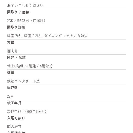
お問い合わせください
間取り / 面積
2DK / 56.73㎡（17.16坪）
間取り詳細
洋室 7帖、洋室 5.2帖、ダイニングキッチン 8.7帖、
方位
西向き
階建 / 階数
地上6階地下1階建 / 5階部分
構造
鉄筋コンクリート造
総戸数
25戸
竣工年月
2017年5月（築9年3ヵ月）
入居可能日
即入居可
入居諸条件