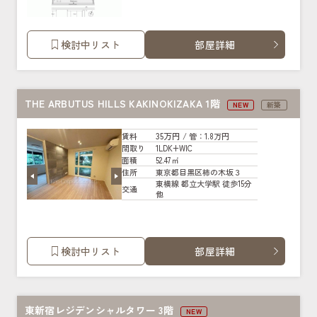
検討中リスト
部屋詳細
THE ARBUTUS HILLS KAKINOKIZAKA 1階
NEW
新築
35万円
賃料
/ 管
：1.8万円
1LDK+WIC
間取り
52.47㎡
面積
東京都目黒区柿の木坂３
住所
東横線 都立大学駅 徒歩15分
交通
他
検討中リスト
部屋詳細
東新宿レジデンシャルタワー 3階
NEW