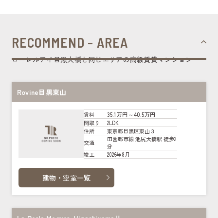
RECOMMEND - AREA
ローレルアイ目黒大橋と同じエリアの高級賃貸マンション
Rovine目黒東山
35.1万円～40.5万円
賃料
2LDK
間取り
東京都目黒区東山３
住所
田園都市線 池尻大橋駅 徒歩2
交通
分
2026年8月
竣工
建物・空室一覧