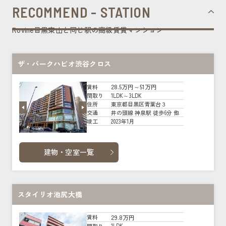
RECOMMEND - STATION
Rovine目黒東山と同じ駅の高級賃貸マンション
ザ・パークハビオ渋谷クロス
28.5万円～51万円
賃料
1LDK～3LDK
間取り
東京都目黒区青葉台３
住所
井の頭線 神泉駅 徒歩6分 他
交通
2023年1月
竣工
建物・空室一覧
スタイリオ池尻大橋
29.8万円
賃料
1LDK
間取り