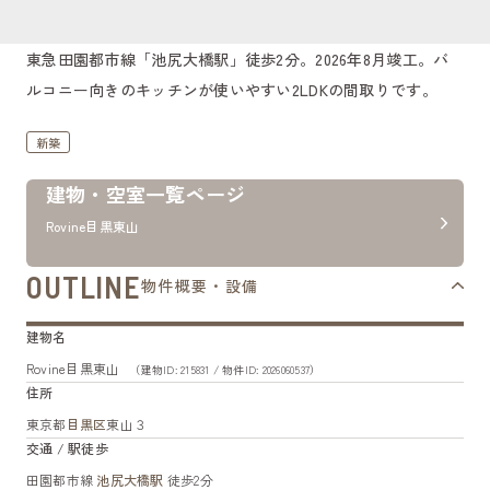
東急田園都市線「池尻大橋駅」徒歩2分。2026年8月竣工。バ
ルコニー向きのキッチンが使いやすい2LDKの間取りです。
新築
建物・空室一覧ページ
Rovine目黒東山
OUTLINE
物件概要・設備
建物名
Rovine目黒東山
（建物ID: 215831 / 物件ID: 2026060537）
住所
東京都
目黒区
東山３
交通 / 駅徒歩
田園都市線
池尻大橋駅
徒歩2分