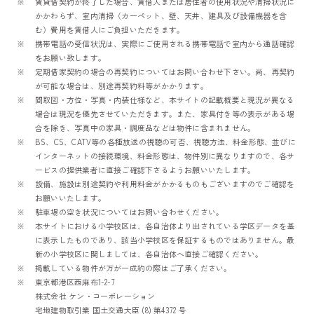
賃貸借契約が終了した場合、賃借人または居住者の使用状況や清掃状況に
かかわらず、室内清掃（カーペット、壁、天井、建具及び設備機器を含
む）費用を賃借人にご負担いただきます。
携帯電話の受信状況は、実際にご使用される携帯電話で室内から通話確認
をお願い致します。
定期借家契約の場合の再契約についてはお問い合わせ下さい。尚、再契約
が可能な場合は、別途再契約料等がかかります。
間取図・方位・写真・内装仕様など、本サイトの記載概要と現況が異なる
場合は現況を優先させていただきます。また、家具付き等の表示がある場
合を除き、写真中の家具・調度品などは物件に含まれません。
BS、CS、CATV等の各種放送の視聴の可否、視聴方法、料金形態、並びに
インターネットの接続環境、料金形態は、物件別に異なりますので、各サ
ービスの提供業者に直接ご確認下さるようお願いいたします。
設備、施設は別途契約や利用料金がかかるものもございますのでご確認を
お願いいたします。
駐車場の空き状況についてはお問い合わせください。
本サイトにおける小学校区は、各自治体より出されている学区データを基
に表示したものであり、該当小学校区を保証するものではありません。最
新の小学校区に関しましては、各自治体へ直接ご確認ください。
掲載している物件が万が一成約の際はご了承ください。
東京都港区西麻布1-2-7
株式会社 ケン・コーポレーション
宅地建物取引業 国土交通大臣 (8) 第4372 号