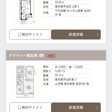
65.88㎡
面積
東京都渋谷区上原２
住所
千代田線 代々木上原駅 徒歩6
交通
分 他
検討中リスト
部屋詳細
グラマシー恵比寿 2階
NEW
41.5万円
賃料
/ 管
：1.5万円
1LDK+S
間取り
68.31㎡
面積
東京都渋谷区東３
住所
山手線 恵比寿駅 徒歩8分 他
交通
検討中リスト
部屋詳細