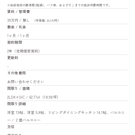
※当該物件の最寄駅(路線)、バス停、およびそこまでの徒歩所要時間です。
賃料 / 管理費
39万円 / 無し
（坪単価: 20,547円）
敷金 / 礼金
1ヶ月 / 1ヶ月
契約期間
2年（定期借家契約）
更新料
-
その他費用
お問い合わせください
間取り / 面積
2LDK+SIC / 62.77㎡（18.98坪）
間取り詳細
洋室 7.9帖、洋室 5.8帖、リビングダイニングキッチン 14.1帖、バルコニ
ー / ２面バルコニー
方位