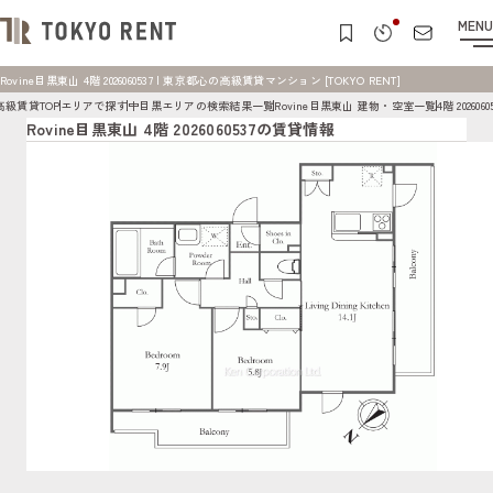
MENU
Rovine目黒東山 4階 2026060537 | 東京都心の高級賃貸マンション [TOKYO RENT]
高級賃貸TOP
エリアで探す
中目黒エリアの検索結果一覧
Rovine目黒東山 建物・空室一覧
4階 2026060
Rovine目黒東山 4階 2026060537の賃貸情報