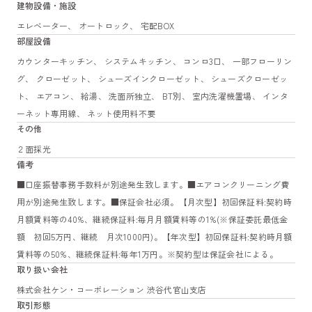
建物設備・施設
エレベーター、 オートロック、 宅配BOX
部屋設備
カウンターキッチン、 システムキッチン、 コンロ3口、 一部フローリン
グ、 クローゼット、 シューズインクローゼット、 シューズクローゼッ
ト、 エアコン、 給湯、 洗面所独立、 BT別、 室内洗濯機置場、 インタ
ーネット専用線、 ネット使用料不要
その他
２面採光
備考
■口座振替事務手数料が別途発生致します。■エアコンクリーニング費
用が別途発生致します。■保証会社必須。【月次型】初回保証料:契約時
月額賃料等の40%、継続保証料:毎月月額賃料等の1%(※保証委託最低金
額 初回5万円、継続 月次1000円)。【年次型】初回保証料:契約時月額
賃料等の50%、継続保証料:毎年1万円。※契約型は保証会社による。
取り扱い会社
株式会社ケン・コーポレーション 渋谷代官山支店
取引形態