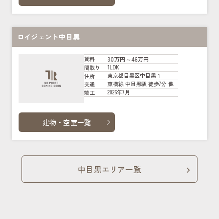
ロイジェント中目黒
30万円～46万円
賃料
1LDK
間取り
東京都目黒区中目黒１
住所
東横線 中目黒駅 徒歩7分 他
交通
2026年7月
竣工
建物・空室一覧
中目黒エリア一覧