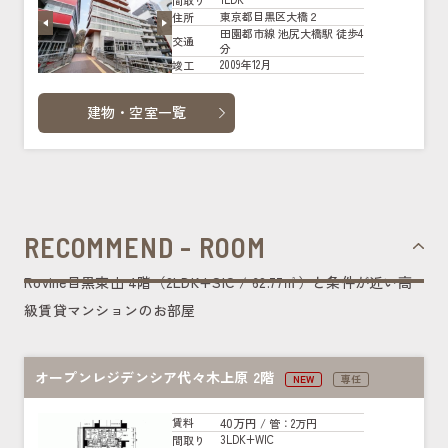
東京都目黒区大橋２
住所
田園都市線 池尻大橋駅 徒歩4
交通
分
2009年12月
竣工
建物・空室一覧
RECOMMEND - ROOM
Rovine目黒東山 4階（2LDK+SIC / 62.77㎡）と条件が近い高
級賃貸マンションのお部屋
オープンレジデンシア代々木上原 2階
NEW
専任
40万円
賃料
/ 管
：2万円
3LDK+WIC
間取り