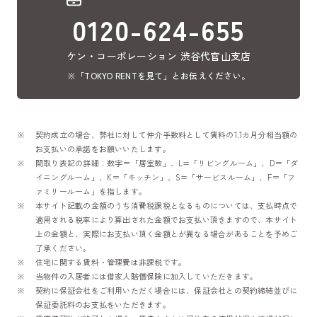
0120-624-655
ケン・コーポレーション 渋谷代官山支店
※「TOKYO RENTを見て」とお伝えください。
契約成立の場合、弊社に対して仲介手数料として賃料の1.1カ月分相当額の
お支払いの承諾をお願いいたします。
間取り表記の詳細：数字＝「居室数」、L=「リビングルーム」、D＝「ダ
イニングルーム」、K＝「キッチン」、S=「サービスルーム」、F＝「フ
ァミリールーム」を指します。
本サイト記載の金額のうち消費税課税となるものについては、支払時点で
適用される税率により算出された金額でお支払い頂きますので、本サイト
上の金額と、実際にお支払い頂く金額とが異なる場合があることを予めご
了承ください。
住宅に関する賃料・管理費は非課税です。
当物件の入居者には借家人賠償保険に加入していただきます。
契約に保証会社をご利用いただく場合には、保証会社との契約締結並びに
保証委託料のお支払をいただきます。