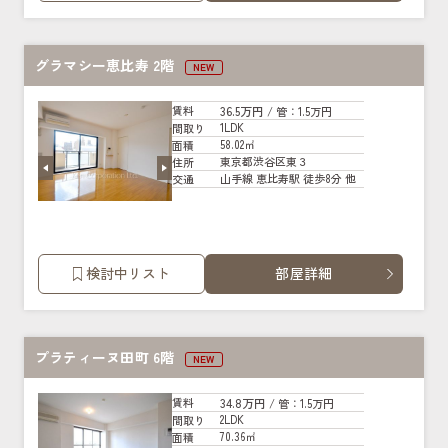
グラマシー恵比寿 2階
NEW
36.5万円
賃料
/ 管
：1.5万円
1LDK
間取り
58.02㎡
面積
東京都渋谷区東３
住所
山手線 恵比寿駅 徒歩8分 他
交通
検討中リスト
部屋詳細
プラティーヌ田町 6階
NEW
34.8万円
賃料
/ 管
：1.5万円
2LDK
間取り
70.36㎡
面積