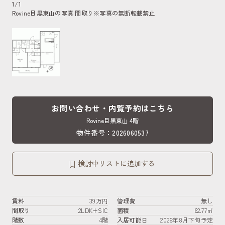
1
/
1
Rovine目黒東山の写真 間取り
※写真の無断転載禁止
お問い合わせ・内覧予約はこちら
Rovine目黒東山 4階
物件番号：2026060537
検討中リストに追加する
賃料
39万円
管理費
無し
間取り
2LDK+SIC
面積
62.77㎡
階数
4階
入居可能日
2026年8月下旬予定