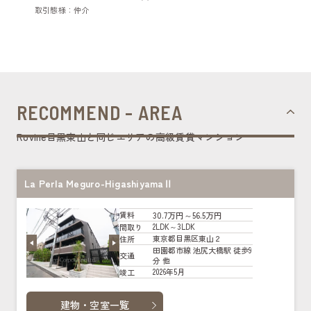
取引態様：仲介
RECOMMEND - AREA
Rovine目黒東山と同じエリアの高級賃貸マンション
La Perla Meguro-HigashiyamaⅡ
30.7万円～56.5万円
賃料
2LDK～3LDK
間取り
東京都目黒区東山２
住所
田園都市線 池尻大橋駅 徒歩9
交通
分 他
2026年5月
竣工
建物・空室一覧