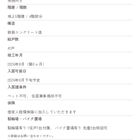
南西向き
階建 / 階数
地上5階建 / 4階部分
構造
鉄筋コンクリート造
総戸数
41戸
竣工年月
2026年8月（築0ヵ月）
入居可能日
2026年8月下旬予定
入居諸条件
ペット不可、 住居兼事務所不可
保険
借家人賠償保険に加入していただきます
駐輪場・バイク置場
駐輪場有り 1住戸1台付属、 バイク置場有り 先着3台相談可
※詳細はお問い合わせください。