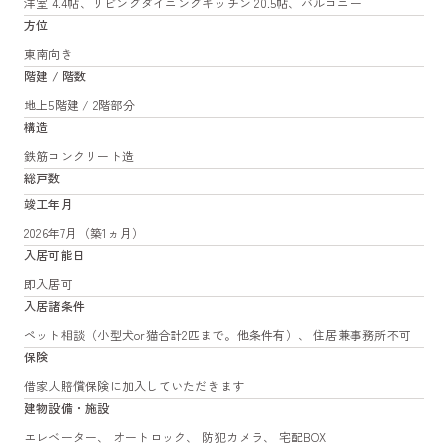
洋室 4.4帖、リビングダイニングキッチン 20.5帖、バルコニー
方位
東南向き
階建 / 階数
地上5階建 / 2階部分
構造
鉄筋コンクリート造
総戸数
竣工年月
2026年7月（築1ヵ月）
入居可能日
即入居可
入居諸条件
ペット相談（小型犬or猫合計2匹まで。他条件有）、 住居兼事務所不可
保険
借家人賠償保険に加入していただきます
建物設備・施設
エレベーター、 オートロック、 防犯カメラ、 宅配BOX