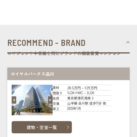
RECOMMEND - BRAND
ロイジェント中目黒と同じブランドの高級賃貸マンション
ロイヤルパークス品川
28.5万円～129万円
賃料
1LDK+WIC～3LDK
間取り
東京都港区港南３
住所
山手線 品川駅 徒歩11分 他
交通
2025年1月
竣工
建物・空室一覧