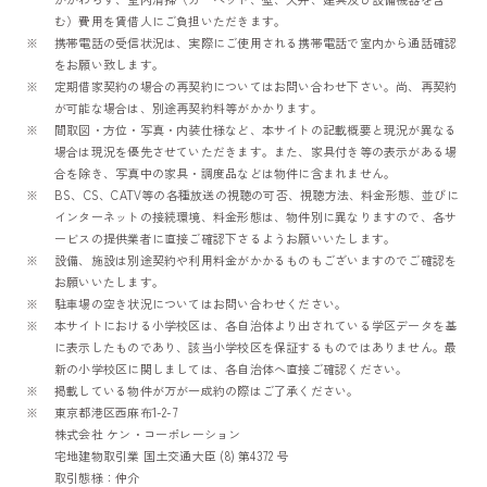
む）費用を賃借人にご負担いただきます。
携帯電話の受信状況は、実際にご使用される携帯電話で室内から通話確認
をお願い致します。
定期借家契約の場合の再契約についてはお問い合わせ下さい。尚、再契約
が可能な場合は、別途再契約料等がかかります。
間取図・方位・写真・内装仕様など、本サイトの記載概要と現況が異なる
場合は現況を優先させていただきます。また、家具付き等の表示がある場
合を除き、写真中の家具・調度品などは物件に含まれません。
BS、CS、CATV等の各種放送の視聴の可否、視聴方法、料金形態、並びに
インターネットの接続環境、料金形態は、物件別に異なりますので、各サ
ービスの提供業者に直接ご確認下さるようお願いいたします。
設備、施設は別途契約や利用料金がかかるものもございますのでご確認を
お願いいたします。
駐車場の空き状況についてはお問い合わせください。
本サイトにおける小学校区は、各自治体より出されている学区データを基
に表示したものであり、該当小学校区を保証するものではありません。最
新の小学校区に関しましては、各自治体へ直接ご確認ください。
掲載している物件が万が一成約の際はご了承ください。
東京都港区西麻布1-2-7
株式会社 ケン・コーポレーション
宅地建物取引業 国土交通大臣 (8) 第4372 号
取引態様：仲介