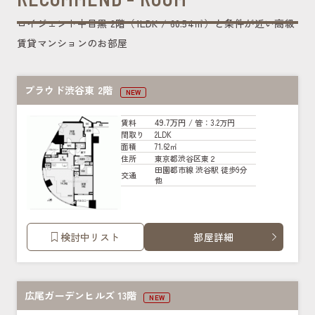
ロイジェント中目黒 2階（1LDK / 60.54㎡）と条件が近い高級
賃貸マンションのお部屋
プラウド渋谷東 2階
NEW
49.7万円
賃料
/ 管
：3.2万円
2LDK
間取り
71.62㎡
面積
東京都渋谷区東２
住所
田園都市線 渋谷駅 徒歩9分
交通
他
検討中リスト
部屋詳細
広尾ガーデンヒルズ 13階
NEW