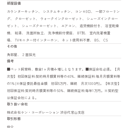
部屋設備
カウンターキッチン、 システムキッチン、 コンロ3口、 一部フローリン
グ、 クローゼット、 ウォークインクローゼット、 シューズインクロー
ゼット、 シューズクローゼット、 エアコン、 追焚機能付き、 浴室乾燥
機、 給湯、 洗面所独立、 洗浄機能付便座、 BT別、 室内洗濯機置
場、 TVモニター付インターホン、 ネット使用料不要、 BS、 CS
その他
角部屋、 ２面採光
備考
■ペット飼育時、敷金1ヶ月積み増しとなります。■保証会社必須。【月
次型】初回保証料:契約時月額賃料等の40%、継続保証料:毎月月額賃料等
の1%(※保証委託最低金額 初回5万円、継続 月次1000円)。【年次型】
初回保証料:契約時月額賃料等の50%、継続保証料:毎年1万円。※契約型
は保証会社による。
取り扱い会社
株式会社ケン・コーポレーション 渋谷代官山支店
取引形態
仲介