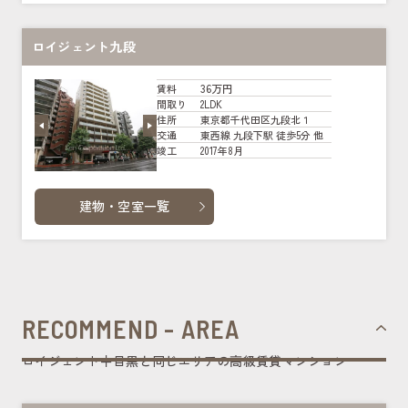
ロイジェント九段
36万円
賃料
2LDK
間取り
東京都千代田区九段北１
住所
東西線 九段下駅 徒歩5分 他
交通
2017年8月
竣工
建物・空室一覧
RECOMMEND - AREA
ロイジェント中目黒と同じエリアの高級賃貸マンション