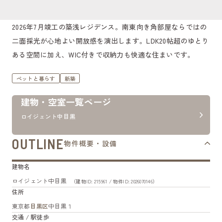
2026年7月竣工の築浅レジデンス。南東向き角部屋ならではの
二面採光が心地よい開放感を演出します。LDK20帖超のゆとり
ある空間に加え、WIC付きで収納力も快適な住まいです。
ペットと暮らす
新築
建物・空室一覧ページ
ロイジェント中目黒
OUTLINE
物件概要・設備
建物名
ロイジェント中目黒
（建物ID: 215961 / 物件ID: 2026070146）
住所
東京都
目黒区
中目黒１
交通 / 駅徒歩