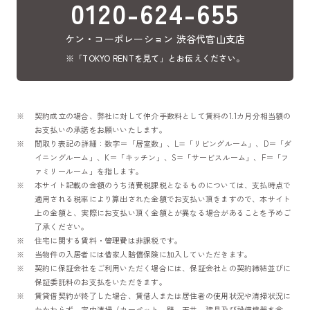
0120-624-655
ケン・コーポレーション 渋谷代官山支店
※「TOKYO RENTを見て」とお伝えください。
契約成立の場合、弊社に対して仲介手数料として賃料の1.1カ月分相当額の
お支払いの承諾をお願いいたします。
間取り表記の詳細：数字＝「居室数」、L=「リビングルーム」、D＝「ダ
イニングルーム」、K＝「キッチン」、S=「サービスルーム」、F＝「フ
ァミリールーム」を指します。
本サイト記載の金額のうち消費税課税となるものについては、支払時点で
適用される税率により算出された金額でお支払い頂きますので、本サイト
上の金額と、実際にお支払い頂く金額とが異なる場合があることを予めご
了承ください。
住宅に関する賃料・管理費は非課税です。
当物件の入居者には借家人賠償保険に加入していただきます。
契約に保証会社をご利用いただく場合には、保証会社との契約締結並びに
保証委託料のお支払をいただきます。
賃貸借契約が終了した場合、賃借人または居住者の使用状況や清掃状況に
かかわらず、室内清掃（カーペット、壁、天井、建具及び設備機器を含