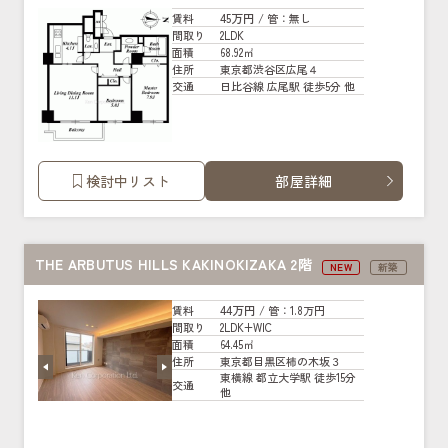
45万円
賃料
/ 管
：無し
2LDK
間取り
68.92㎡
面積
東京都渋谷区広尾４
住所
日比谷線 広尾駅 徒歩5分 他
交通
検討中リスト
部屋詳細
THE ARBUTUS HILLS KAKINOKIZAKA 2階
NEW
新築
44万円
賃料
/ 管
：1.8万円
2LDK+WIC
間取り
64.45㎡
面積
東京都目黒区柿の木坂３
住所
東横線 都立大学駅 徒歩15分
交通
他