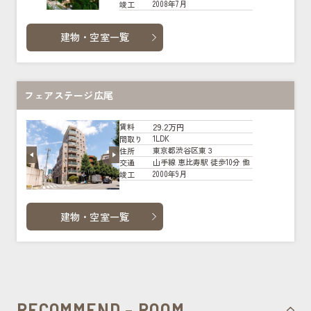
2008年7月
竣工
建物・空室一覧
フェアステージ広尾
29.2万円
賃料
1LDK
間取り
東京都渋谷区東３
住所
山手線 恵比寿駅 徒歩10分 他
交通
2000年9月
竣工
建物・空室一覧
RECOMMEND - ROOM