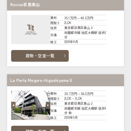
Rovine目黒東山
35.1万円～40.5万円
賃料
2LDK
間取り
東京都目黒区東山３
住所
田園都市線 池尻大橋駅 徒歩2
交通
分
2026年8月
竣工
建物・空室一覧
La Perla Meguro-HigashiyamaⅡ
30.7万円～56.5万円
賃料
2LDK～3LDK
間取り
東京都目黒区東山２
住所
田園都市線 池尻大橋駅 徒歩9
交通
分 他
2026年5月
竣工