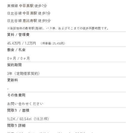
東横線
中目黒駅
徒歩7分
日比谷線
中目黒駅
徒歩7分
日比谷線
恵比寿駅
徒歩9分
※当該物件の最寄駅(路線)、バス停、およびそこまでの徒歩所要時間です。
賃料 / 管理費
45.4万円 / 1.2万円
（坪単価: 25,450円）
敷金 / 礼金
0ヶ月 / 0ヶ月
契約期間
3年（定期借家契約）
更新料
-
その他費用
お問い合わせください
間取り / 面積
1LDK / 60.54㎡（18.31坪）
間取り詳細