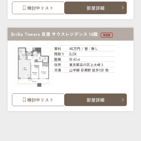
検討中リスト
部屋詳細
Brillia Towers 目黒 サウスレジデンス 16階
NEW
46万円
賃料
/ 管
：無し
2LDK
間取り
59.43㎡
面積
東京都品川区上大崎３
住所
山手線 目黒駅 徒歩3分 他
交通
検討中リスト
部屋詳細