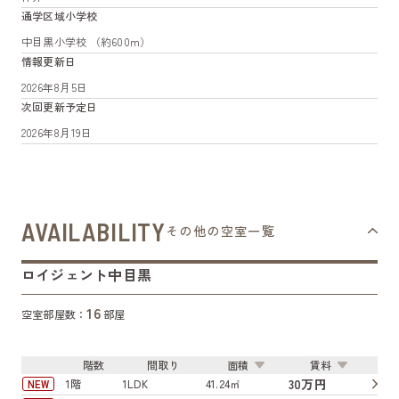
通学区域小学校
中目黒小学校 （約600m）
情報更新日
2026年8月5日
次回更新予定日
2026年8月19日
AVAILABILITY
その他の空室一覧
ロイジェント中目黒
16
空室部屋数：
部屋
階数
間取り
面積
賃料
30万円
1階
1LDK
41.24㎡
NEW