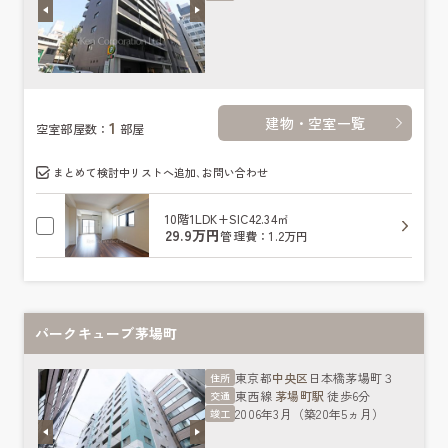
建物・空室一覧
1
空室部屋数：
部屋
まとめて検討中リストへ追加､お問い合わせ
10階
1LDK+SIC
42.34㎡
29.9万円
管理費：1.2万円
パークキューブ茅場町
東京都
中央区
日本橋茅場町３
住所
東西線
茅場町駅
徒歩6分
交通
2006年3月（築20年5ヵ月）
竣工