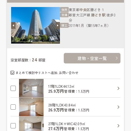
東京都
中央区
勝どき１
住所
都営大江戸線
勝どき駅
徒歩3
交通
分
2011年1月（築15年7ヵ月）
竣工
建物・空室一覧
24
空室部屋数：
部屋
まとめて検討中リストへ追加､お問い合わせ
17階
1LDK
44.12㎡
25.9万円
管理費：1.5万円
28階
1LDK
43.84㎡
26.9万円
管理費：1.5万円
27階
1LDK+WIC
42.09㎡
27.6万円
管理費：1.5万円