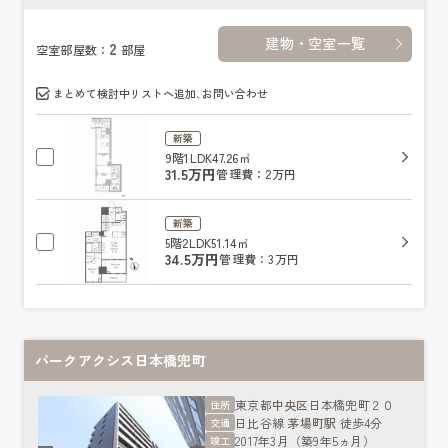
建物・空室一覧
2
空室部屋数：
部屋
まとめて検討中リストへ追加､お問い合わせ
新築
9階
1LDK
47.26㎡
31.5万円
管理費：2万円
新築
5階
2LDK
51.14㎡
34.5万円
管理費：3万円
パークアクシス日本橋兜町
東京都
中央区
日本橋兜町２０
住所
日比谷線
茅場町駅
徒歩4分
交通
2017年3月（築9年5ヵ月）
竣工