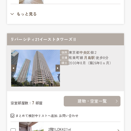
もっと見る
リバーシティ21イーストタワーズⅡ
東京都
中央区
佃２
住所
有楽町線
月島駅
徒歩8分
交通
2000年8月（築26年0ヵ月）
竣工
建物・空室一覧
7
空室部屋数：
部屋
まとめて検討中リストへ追加､お問い合わせ
2階
1LDK
42.1㎡