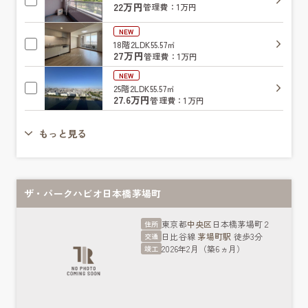
22万円
管理費：1万円
NEW
18階
2LDK
55.57㎡
27万円
管理費：1万円
NEW
25階
2LDK
55.57㎡
27.6万円
管理費：1万円
もっと見る
ザ・パークハビオ日本橋茅場町
東京都
中央区
日本橋茅場町２
住所
日比谷線
茅場町駅
徒歩3分
交通
2026年2月（築6ヵ月）
竣工