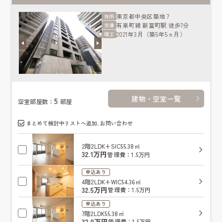
東京都
中央区
築地７
住所
有楽町線
新富町駅
徒歩7分
交通
2021年3月（築5年5ヵ月）
竣工
建物・空室一覧
5
空室部屋数：
部屋
まとめて検討中リストへ追加､お問い合わせ
2階
2LDK+SIC
55.38㎡
32.1万円
管理費：1.5万円
申込あり
4階
2LDK+WIC
54.36㎡
32.5万円
管理費：1.5万円
申込あり
7階
2LDK
55.38㎡
32.9万円
管理費：1.5万円