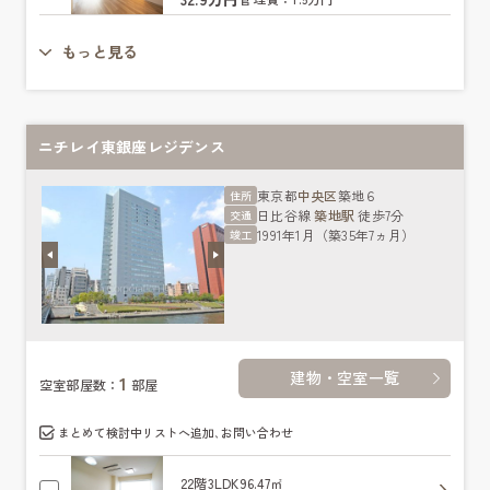
もっと見る
ニチレイ東銀座レジデンス
東京都
中央区
築地６
住所
日比谷線
築地駅
徒歩7分
交通
1991年1月（築35年7ヵ月）
竣工
建物・空室一覧
1
空室部屋数：
部屋
まとめて検討中リストへ追加､お問い合わせ
22階
3LDK
96.47㎡