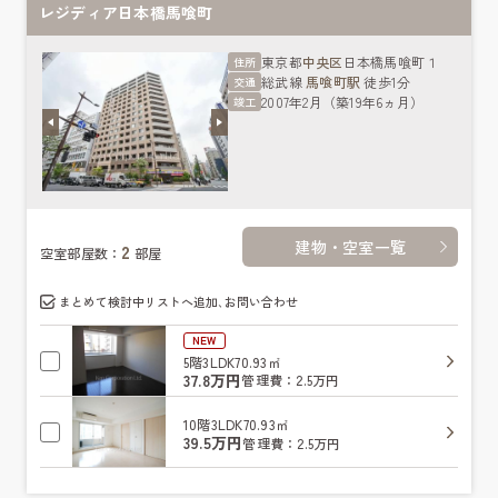
レジディア日本橋馬喰町
東京都
中央区
日本橋馬喰町１
住所
総武線
馬喰町駅
徒歩1分
交通
2007年2月（築19年6ヵ月）
竣工
建物・空室一覧
2
空室部屋数：
部屋
まとめて検討中リストへ追加､お問い合わせ
NEW
5階
3LDK
70.93㎡
37.8万円
管理費：2.5万円
10階
3LDK
70.93㎡
39.5万円
管理費：2.5万円