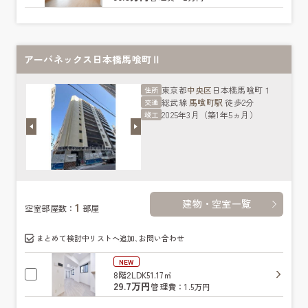
アーバネックス日本橋馬喰町Ⅱ
東京都
中央区
日本橋馬喰町１
住所
総武線
馬喰町駅
徒歩2分
交通
2025年3月（築1年5ヵ月）
竣工
建物・空室一覧
1
空室部屋数：
部屋
まとめて検討中リストへ追加､お問い合わせ
NEW
8階
2LDK
51.17㎡
29.7万円
管理費：1.5万円