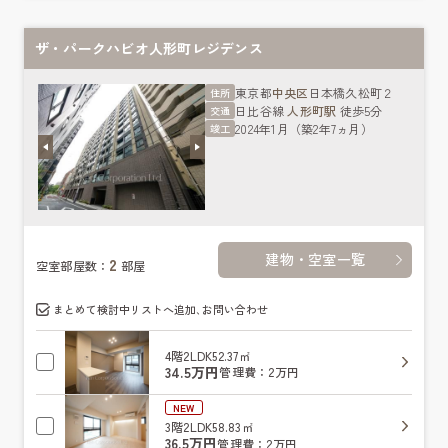
ザ・パークハビオ人形町レジデンス
東京都
中央区
日本橋久松町２
住所
日比谷線
人形町駅
徒歩5分
交通
2024年1月（築2年7ヵ月）
竣工
建物・空室一覧
2
空室部屋数：
部屋
まとめて検討中リストへ追加､お問い合わせ
4階
2LDK
52.37㎡
34.5万円
管理費：2万円
NEW
3階
2LDK
58.83㎡
36.5万円
管理費：2万円