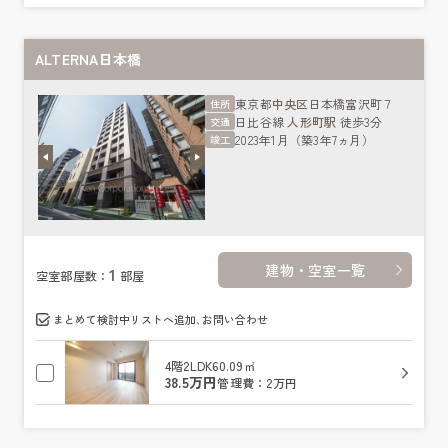
ALTERNA日本橋
東京都
中央区
日本橋富沢町７
住所
日比谷線
人形町駅
徒歩3分
交通
2023年1月（築3年7ヵ月）
竣工
建物・空室一覧
1
空室部屋数：
部屋
まとめて検討中リストへ追加､お問い合わせ
4階
2LDK
60.09㎡
38.5万円
管理費：2万円