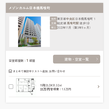
メゾンカルム日本橋馬喰町
東京都
中央区
日本橋馬喰町１
住所
総武線
馬喰町駅
徒歩1分
交通
2022年11月（築3年9ヵ月）
竣工
建物・空室一覧
1
空室部屋数：
部屋
まとめて検討中リストへ追加､お問い合わせ
15階
2LDK
51.32㎡
33万円
管理費：1.5万円