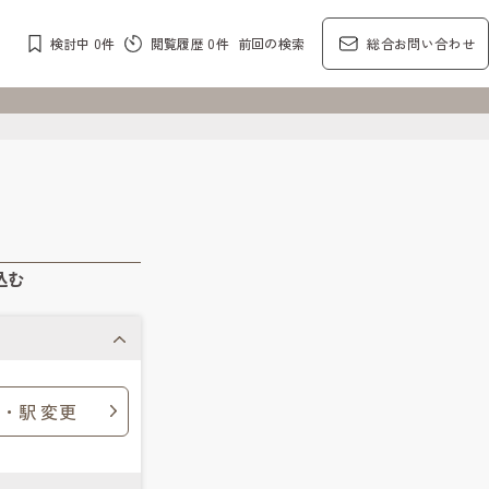
検討中
0
件
閲覧履歴
0
件
前回の検索
総合お問い合わせ
込む
・駅 変更