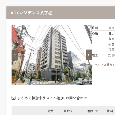
KDXレジデンス八丁堀
住所
東京
交通
日
有
都営
京
竣工
20
ペットと暮ら
まとめて検討中リストへ追加､お問い合わせ
階数
間取り
面積
賃料