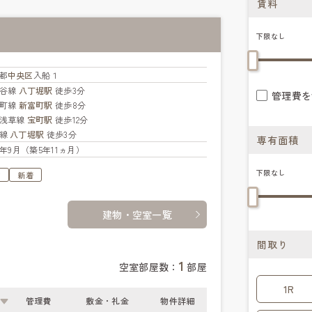
賃料
下限なし
都
中央区
入船１
比谷線
八丁堀駅
徒歩3分
管理費を
楽町線
新富町駅
徒歩8分
浅草線
宝町駅
徒歩12分
葉線
八丁堀駅
徒歩3分
専有面積
20年9月（築5年11ヵ月）
下限なし
す
新着
建物・空室一覧
間取り
1
空室部屋数：
部屋
1R
管理費
敷金・礼金
物件詳細