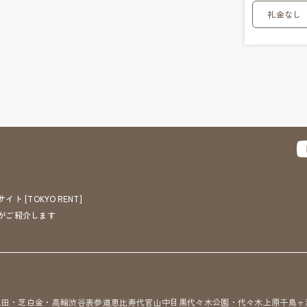
礼金なし
[TOKYO RENT]
がご紹介します
三田・芝
白金・高輪
渋谷
表参道
恵比寿
代官山
中目黒
代々木公園・代々木上原
千鳥ヶ