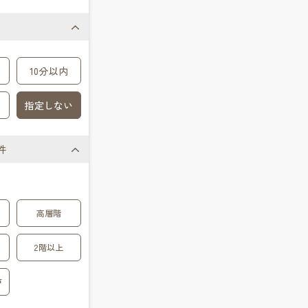
10分以内
指定しない
件
高層階
2階以上
戸