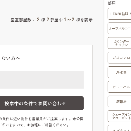
部屋
LDK20帖以
2
2
1～2
空室部屋数：
棟
部屋中
棟を表示
ルーフバルコニ
カウンター
キッチン
らない方へ
ガスコンロ
浄水器
ビューバス
床暖房
検索中の条件でお問い合わせ
シューズイン
クローゼット
の条件に近い物件を営業員がご提案します。未公開
ございますので、お気軽にご相談ください。
メゾネット