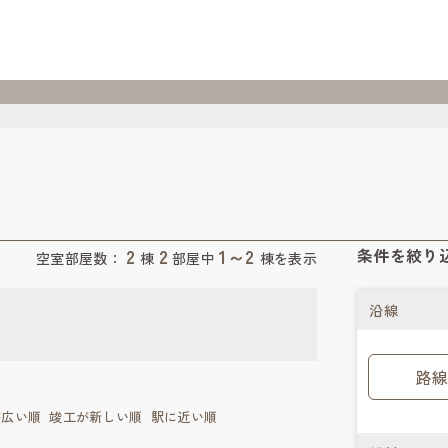
2
2
1～2
条件を絞り
空室部屋数：
棟
部屋中
棟を表示
沿線
路線
が広い順
竣工が新しい順
駅に近い順