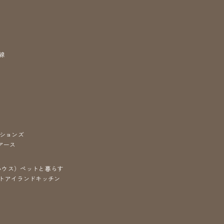
線
ションズ
アース
ハウス）
ペットと暮らす
ト
アイランドキッチン