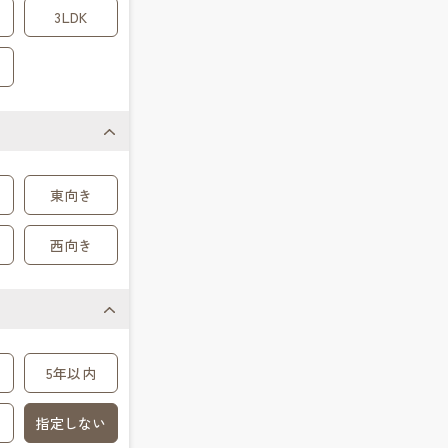
3LDK
東向き
西向き
5年以内
指定しない