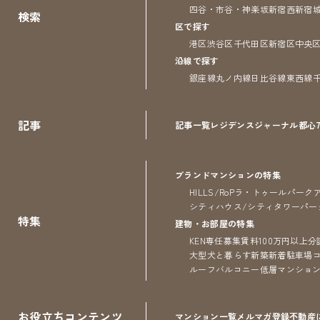
四谷・市谷・神楽坂
新宿
西新宿
検索
区で探す
港区
渋谷区
千代田区
新宿区
中央
沿線で探す
銀座線
丸ノ内線
日比谷線
東西線
記事
記事一覧
レジデンス
ジャーナル
都心
ブランドマンションの特集
HILLS/RoP
ラ・トゥール
パーク
シティハウス/シティタワー
パー
特集
建物・お部屋の特集
KEN専任募集
賃料100万円以上
分
大型犬と暮らす
新築
新着
駐車場
ルーフバルコニー
低層マンショ
お役立ちコンテンツ
マンション一覧
メルマガ登録
不動産