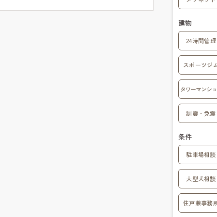
建物
24時間管理
スポーツジ
タワーマンショ
制震・免震
条件
駐車場相談
大型犬相談
住戸兼事務