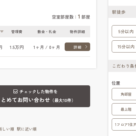
駅徒歩
1
空室部屋数：
部屋
5分以内
管理費
敷金・礼金
物件詳細
15分以内
円
1.5万円
1ヶ月 / 0ヶ月
詳細
こだわり条
位置
チェックした物件を
角部屋
まとめてお問い合わせ
（最大10件）
最上階
1フロア1住
新しい順
駅に近い順