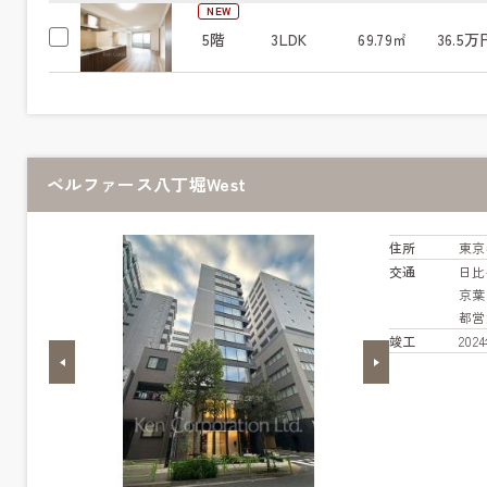
NEW
5階
3LDK
69.79㎡
36.5万
ベルファース八丁堀West
住所
東京
交通
日
京
都営
竣工
20