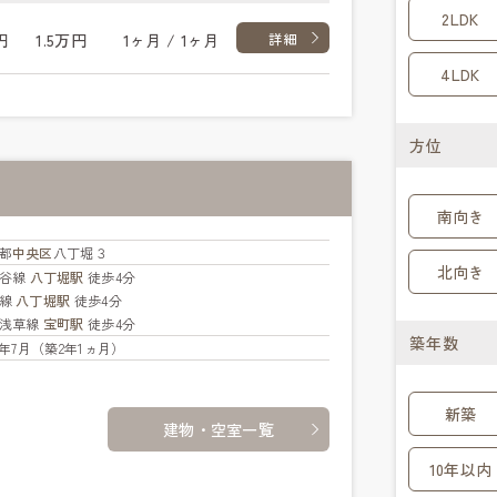
2LDK
円
1.5万円
1ヶ月 / 1ヶ月
詳細
4LDK
方位
南向き
都
中央区
八丁堀３
北向き
比谷線
八丁堀駅
徒歩4分
葉線
八丁堀駅
徒歩4分
浅草線
宝町駅
徒歩4分
築年数
24年7月（築2年1ヵ月）
新築
建物・空室一覧
10年以内