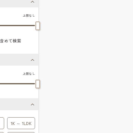
上限なし
含めて検索
上限なし
1K ～ 1LDK