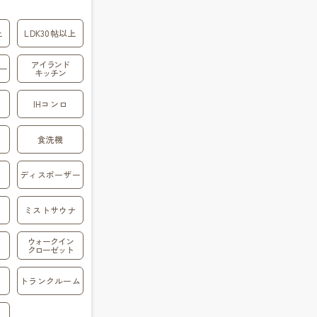
上
LDK30帖以上
アイランド
ー
キッチン
IHコンロ
食洗機
ディスポーザー
ミストサウナ
ウォークイン
クローゼット
トランクルーム