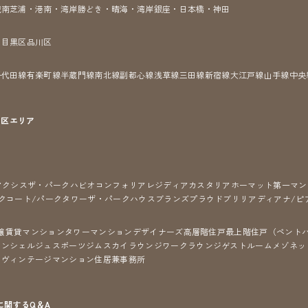
城南
芝浦・港南・湾岸
勝どき・晴海・湾岸
銀座・日本橋・神田
区
目黒区
品川区
千代田線
有楽町線
半蔵門線
南北線
副都心線
浅草線
三田線
新宿線
大江戸線
山手線
中央
7区
エリア
アクシス
ザ・パークハビオ
コンフォリア
レジディア
カスタリア
ホーマット
第一マン
クコート/パークタワー
ザ・パークハウス
ブランズ
プラウド
ブリリア
ディアナ/ピ
譲賃貸マンション
タワーマンション
デザイナーズ
高層階住戸
最上階住戸（ペント
コンシェルジュ
スポーツジム
スカイラウンジ
ワークラウンジ
ゲストルーム
メゾネッ
ン
ヴィンテージマンション
住居兼事務所
に関するQ＆A