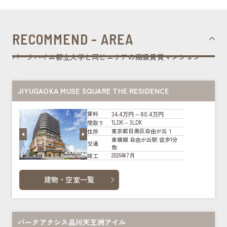
RECOMMEND - AREA
パークハイム都立大学と同じエリアの高級賃貸マンション
JIYUGAOKA MUSE SQUARE THE RESIDENCE
34.4万円～80.4万円
賃料
1LDK～3LDK
間取り
東京都目黒区自由が丘１
住所
東横線 自由が丘駅 徒歩1分
交通
他
2026年7月
竣工
建物・空室一覧
パークアクシス品川天王洲アイル