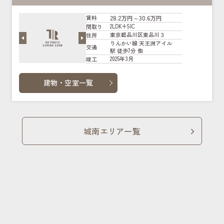
28.2万円～30.6万円
賃料
2LDK+SIC
間取り
東京都品川区東品川３
住所
りんかい線 天王洲アイル
交通
駅 徒歩7分 他
2025年3月
竣工
建物・空室一覧
城南エリア一覧