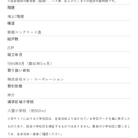
※当該物件の最寄駅（路線）、バス停、およびそこまでの徒歩所要時間です。
階建
地上7階建
構造
鉄筋コンクリート造
総戸数
21戸
竣工年月
1986年8月（築40年0ヵ月）
取り扱い会社
株式会社ケン・コーポレーション
取引形態
仲介
通学区域小学校
八雲小学校 （約500m）
※本サイトにおける小学校区は、各自治体より出されている学区データを基に表示した
ものであり、該当小学校区を保証するものではありません。最新の小学校区に関しまし
ては、各自治体へ直接ご確認ください。