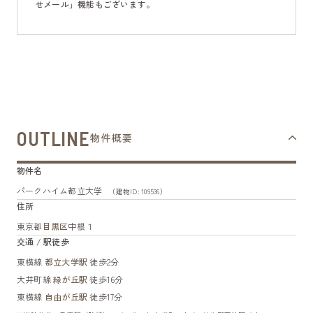
せメール」機能もございます。
OUTLINE
物件概要
物件名
パークハイム都立大学
（建物ID: 109536）
住所
東京都
目黒区
中根１
交通 / 駅徒歩
東横線
都立大学駅
徒歩2分
大井町線
緑が丘駅
徒歩16分
東横線
自由が丘駅
徒歩17分