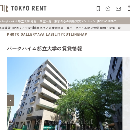
M
パークハイム都立大学 建物・空室一覧 | 東京都心の高級賃貸マンション [TOKYO RENT]
高級賃貸TOP
エリアで探す
城南エリアの検索結果一覧
パークハイム都立大学 建物・空室一覧
PHOTO GALLERY
AVAILABILITY
OUTLINE
MAP
パークハイム都立大学の賃貸情報