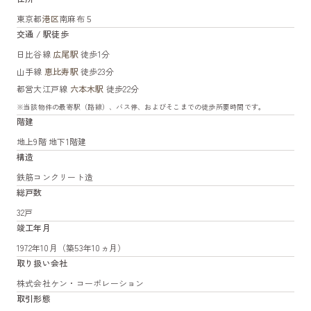
東京都
港区
南麻布５
交通 / 駅徒歩
日比谷線
広尾駅
徒歩1分
山手線
恵比寿駅
徒歩23分
都営大江戸線
六本木駅
徒歩22分
※当該物件の最寄駅（路線）、バス停、およびそこまでの徒歩所要時間です。
階建
地上9階 地下1階建
構造
鉄筋コンクリート造
総戸数
32戸
竣工年月
1972年10月（築53年10ヵ月）
取り扱い会社
株式会社ケン・コーポレーション
取引形態