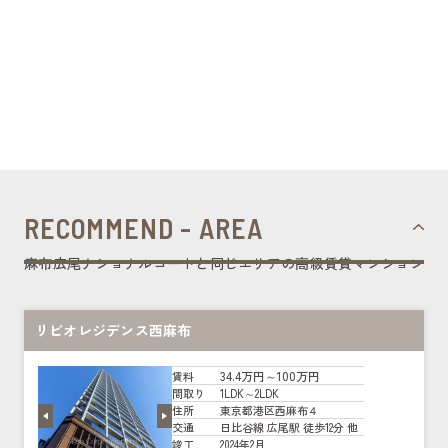
RECOMMEND - AREA
麻布広尾ナショナルコートと同じエリアの高級賃貸マンション
リビオレジデンス西麻布
34.4万円～100万円
賃料
1LDK～2LDK
間取り
東京都港区西麻布４
住所
日比谷線 広尾駅 徒歩12分 他
交通
2024年2月
竣工