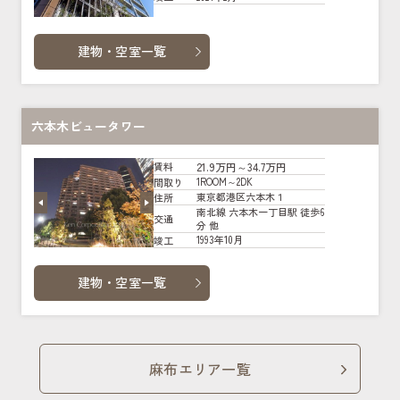
建物・空室一覧
六本木ビュータワー
21.9万円～34.7万円
賃料
1ROOM～2DK
間取り
東京都港区六本木１
住所
南北線 六本木一丁目駅 徒歩6
交通
分 他
1993年10月
竣工
建物・空室一覧
麻布エリア一覧