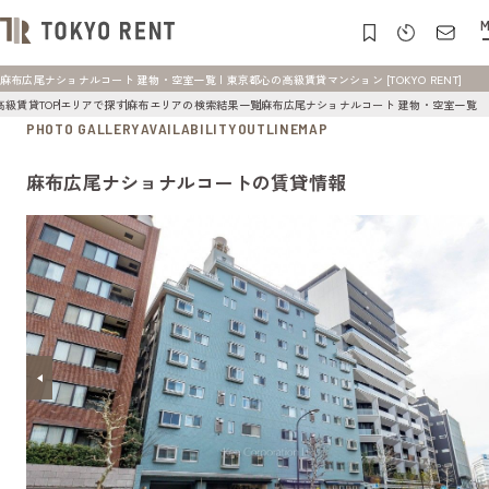
M
麻布広尾ナショナルコート 建物・空室一覧 | 東京都心の高級賃貸マンション [TOKYO RENT]
高級賃貸TOP
エリアで探す
麻布エリアの検索結果一覧
麻布広尾ナショナルコート 建物・空室一覧
PHOTO GALLERY
AVAILABILITY
OUTLINE
MAP
麻布広尾ナショナルコートの賃貸情報