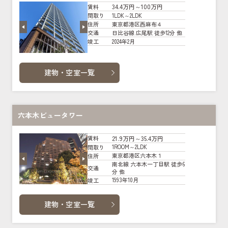
34.4万円～100万円
賃料
1LDK～2LDK
間取り
東京都港区西麻布４
住所
日比谷線 広尾駅 徒歩12分 他
交通
2024年2月
竣工
建物・空室一覧
六本木ビュータワー
21.9万円～35.4万円
賃料
1ROOM～2LDK
間取り
東京都港区六本木１
住所
南北線 六本木一丁目駅 徒歩6
交通
分 他
1993年10月
竣工
建物・空室一覧