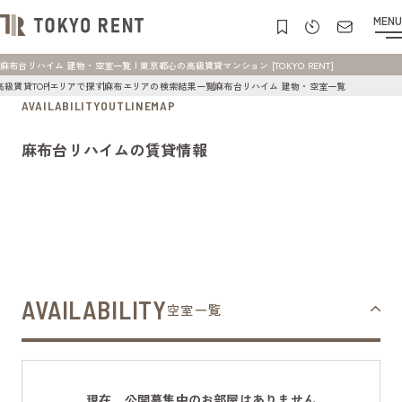
MENU
麻布台リハイム 建物・空室一覧 | 東京都心の高級賃貸マンション [TOKYO RENT]
高級賃貸TOP
エリアで探す
麻布エリアの検索結果一覧
麻布台リハイム 建物・空室一覧
AVAILABILITY
OUTLINE
MAP
麻布台リハイムの賃貸情報
AVAILABILITY
空室一覧
現在、公開募集中のお部屋はありません