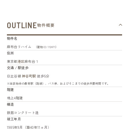
OUTLINE
物件概要
物件名
麻布台リハイム
（建物ID: 112471）
住所
東京都
港区
麻布台１
交通 / 駅徒歩
日比谷線
神谷町駅
徒歩5分
※当該物件の最寄駅（路線）、バス停、およびそこまでの徒歩所要時間です。
階建
地上4階建
構造
鉄筋コンクリート造
竣工年月
1985年9月（築40年11ヵ月）