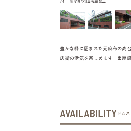
/
4
※写真の無断転載禁止
豊かな緑に囲まれた元麻布の高
店街の活気を楽しめます。重厚
AVAILABILITY
ドムス