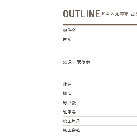
OUTLINE
ドムス元麻布 西
物件名
住所
交通 / 駅徒歩
階建
構造
総戸数
駐車場
竣工年月
施工会社