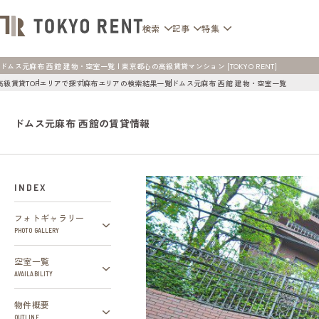
検索
記事
特集
ドムス元麻布 西館 建物・空室一覧 | 東京都心の高級賃貸マンション [TOKYO RENT]
高級賃貸TOP
エリアで探す
麻布エリアの検索結果一覧
ドムス元麻布 西館 建物・空室一覧
ドムス元麻布 西館の賃貸情報
INDEX
フォトギャラリー
PHOTO GALLERY
空室一覧
AVAILABILITY
物件概要
OUTLINE