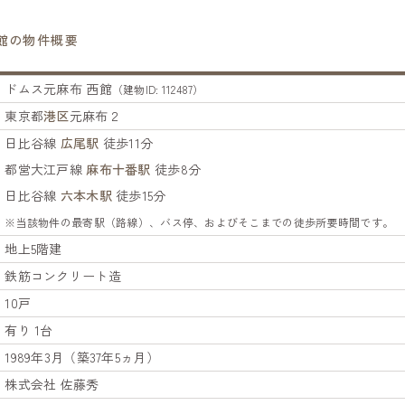
館の物件概要
ドムス元麻布 西館
（建物ID: 112487）
東京都
港区
元麻布２
日比谷線
広尾駅
徒歩11分
都営大江戸線
麻布十番駅
徒歩8分
日比谷線
六本木駅
徒歩15分
※当該物件の最寄駅（路線）、バス停、およびそこまでの徒歩所要時間です。
地上5階建
鉄筋コンクリート造
10戸
有り 1台
1989年3月（築37年5ヵ月）
株式会社 佐藤秀