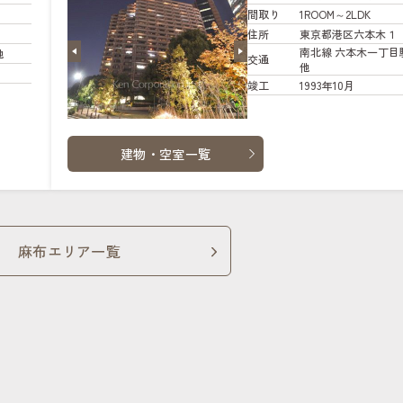
間取り
1ROOM～2LDK
住所
東京都港区六本木１
南北線 六本木一丁目
他
交通
他
竣工
1993年10月
建物・空室一覧
麻布エリア一覧