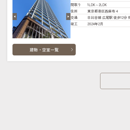
間取り
1LDK～2LDK
住所
東京都港区西麻布４
交通
日比谷線 広尾駅 徒歩12分 
竣工
2024年2月
建物・空室一覧