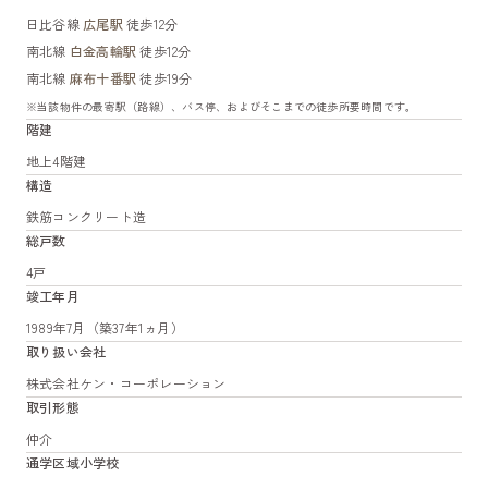
日比谷線
広尾駅
徒歩12分
南北線
白金高輪駅
徒歩12分
南北線
麻布十番駅
徒歩19分
※当該物件の最寄駅（路線）、バス停、およびそこまでの徒歩所要時間です。
階建
地上4階建
構造
鉄筋コンクリート造
総戸数
4戸
竣工年月
1989年7月（築37年1ヵ月）
取り扱い会社
株式会社ケン・コーポレーション
取引形態
仲介
通学区域小学校