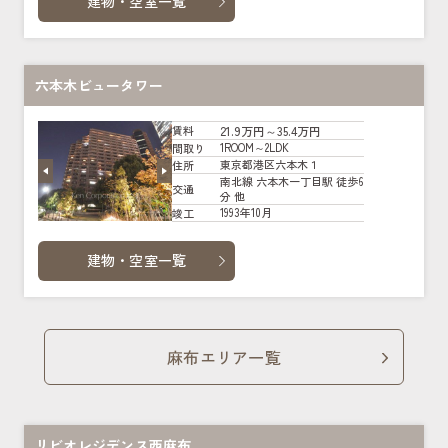
建物・空室一覧
六本木ビュータワー
21.9万円～35.4万円
賃料
1ROOM～2LDK
間取り
東京都港区六本木１
住所
南北線 六本木一丁目駅 徒歩6
交通
分 他
1993年10月
竣工
建物・空室一覧
麻布エリア一覧
リビオレジデンス西麻布