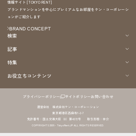
情報サイト [TOKYO RENT]
ブランドマンションを中心にプレミアムなお部屋をケン・コーポレーシ
ョンがご紹介します
BRAND CONCEPT
検索
記事
特集
お役立ちコンテンツ
プライバシーポリシー
サイトポリシー
お問い合わせ
運営会社 株式会社ケン・コーポレーション
東京都港区西麻布1-2-7
免許番号：国土交通大臣（8）第4372号 取引形態：仲介
COPYRIGHTS 2005 - TokyoRent.JP ALL RIGHTS RESERVED.