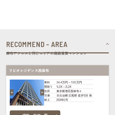
RECOMMEND - AREA
麻布アクロスと同じエリアの高級賃貸マンション
リビオレジデンス西麻布
34.4万円～100万円
賃料
1LDK～2LDK
間取り
東京都港区西麻布４
住所
日比谷線 広尾駅 徒歩12分 他
交通
2024年2月
竣工