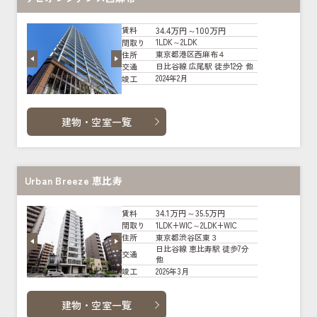
34.4万円～100万円
賃料
1LDK～2LDK
間取り
東京都港区西麻布４
住所
日比谷線 広尾駅 徒歩12分 他
交通
2024年2月
竣工
建物・空室一覧
Urban Breeze 恵比寿
34.1万円～35.5万円
賃料
1LDK+WIC～2LDK+WIC
間取り
東京都渋谷区東３
住所
日比谷線 恵比寿駅 徒歩7分
交通
他
2026年3月
竣工
建物・空室一覧