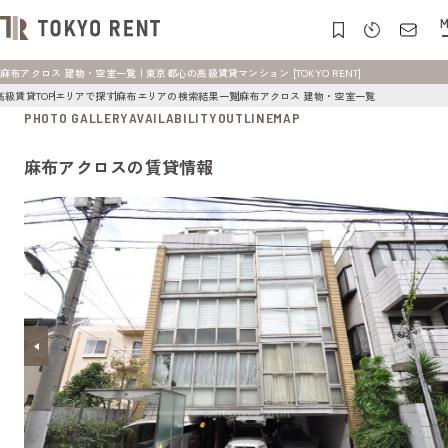
M
麻布アクロス 建物・空室一覧 | 東京都心の高級賃貸マンション [TOKYO RENT]
高級賃貸TOP
エリアで探す
麻布エリアの検索結果一覧
麻布アクロス 建物・空室一覧
PHOTO GALLERY
AVAILABILITY
OUTLINE
MAP
麻布アクロスの賃貸情報