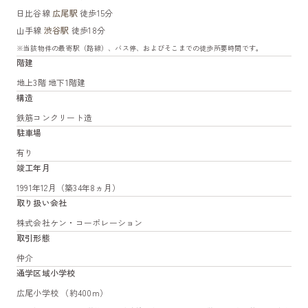
日比谷線
広尾駅
徒歩15分
山手線
渋谷駅
徒歩18分
※当該物件の最寄駅（路線）、バス停、およびそこまでの徒歩所要時間です。
階建
地上3階 地下1階建
構造
鉄筋コンクリート造
駐車場
有り
竣工年月
1991年12月（築34年8ヵ月）
取り扱い会社
株式会社ケン・コーポレーション
取引形態
仲介
通学区域小学校
広尾小学校 （約400m）