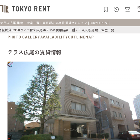
M
テラス広尾 建物・空室一覧 | 東京都心の高級賃貸マンション [TOKYO RENT]
高級賃貸TOP
エリアで探す
広尾エリアの検索結果一覧
テラス広尾 建物・空室一覧
PHOTO GALLERY
AVAILABILITY
OUTLINE
MAP
テラス広尾の賃貸情報