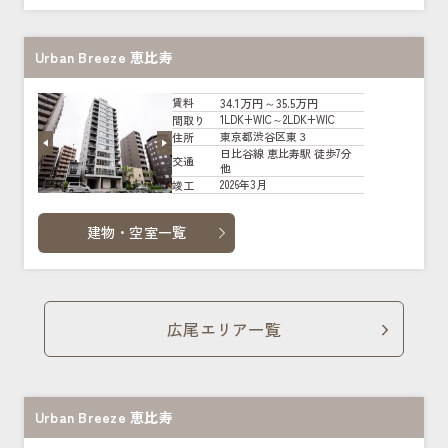
Urban Breeze 恵比寿
34.1万円～35.5万円
賃料
1LDK+WIC～2LDK+WIC
間取り
東京都渋谷区東３
住所
日比谷線 恵比寿駅 徒歩7分
交通
他
2026年3月
竣工
建物・空室一覧
広尾エリア一覧
Urban Breeze 恵比寿