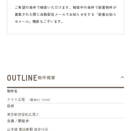
ご希望の条件で検索いただけます。検索中の条件で新着物件が
募集された際に自動配信メールでお知らせをする「新着お知ら
せメール」機能もございます。
OUTLINE
物件概要
物件名
テラス広尾
（建物ID: 114649）
住所
東京都
渋谷区
広尾２
交通 / 駅徒歩
山手線
恵比寿駅
徒歩10分