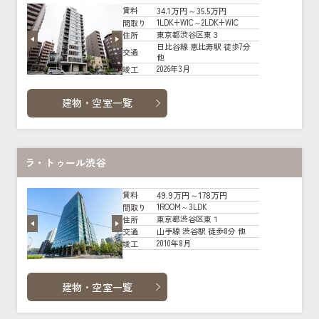
34.1万円～35.5万円
賃料
1LDK+WIC～2LDK+WIC
間取り
東京都渋谷区東３
住所
日比谷線 恵比寿駅 徒歩7分
交通
他
2026年3月
竣工
建物・空室一覧
ラ・トゥール渋谷
49.9万円～178万円
賃料
1ROOM～3LDK
間取り
東京都渋谷区東１
住所
山手線 渋谷駅 徒歩8分 他
交通
2010年8月
竣工
建物・空室一覧