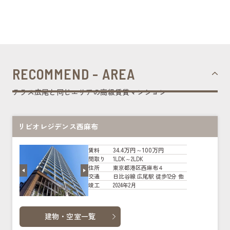
RECOMMEND - AREA
テラス広尾と同じエリアの高級賃貸マンション
リビオレジデンス西麻布
34.4万円～100万円
賃料
1LDK～2LDK
間取り
東京都港区西麻布４
住所
日比谷線 広尾駅 徒歩12分 他
交通
2024年2月
竣工
建物・空室一覧