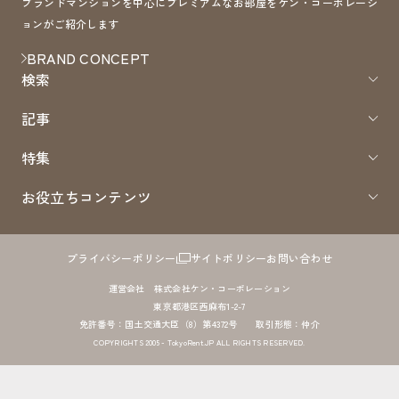
ブランドマンションを中心にプレミアムなお部屋をケン・コーポレーシ
ョンがご紹介します
BRAND CONCEPT
検索
記事
特集
お役立ちコンテンツ
プライバシーポリシー
サイトポリシー
お問い合わせ
運営会社 株式会社ケン・コーポレーション
東京都港区西麻布1-2-7
免許番号：国土交通大臣（8）第4372号 取引形態：仲介
COPYRIGHTS 2005 - TokyoRent.JP ALL RIGHTS RESERVED.