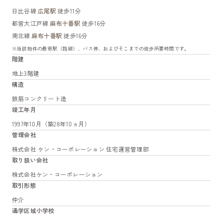
日比谷線
広尾駅
徒歩11分
都営大江戸線
麻布十番駅
徒歩16分
南北線
麻布十番駅
徒歩16分
※当該物件の最寄駅（路線）、バス停、およびそこまでの徒歩所要時間です。
階建
地上3階建
構造
鉄筋コンクリート造
竣工年月
1997年10月（築28年10ヵ月）
管理会社
株式会社 ケン・コーポレーション 住宅運営管理部
取り扱い会社
株式会社ケン・コーポレーション
取引形態
仲介
通学区域小学校