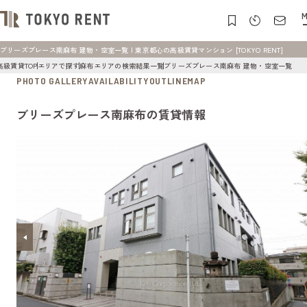
M
ブリーズプレース南麻布 建物・空室一覧 | 東京都心の高級賃貸マンション [TOKYO RENT]
高級賃貸TOP
エリアで探す
麻布エリアの検索結果一覧
ブリーズプレース南麻布 建物・空室一覧
PHOTO GALLERY
AVAILABILITY
OUTLINE
MAP
ブリーズプレース南麻布の賃貸情報