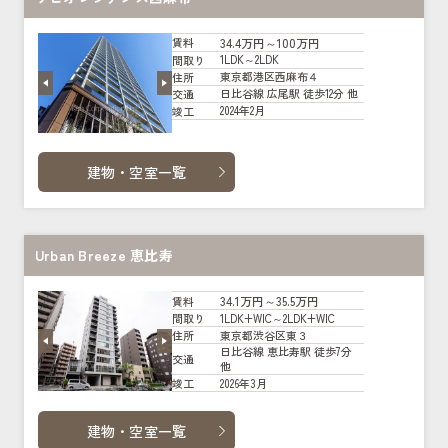
34.4万円～100万円
賃料
1LDK～2LDK
間取り
東京都港区西麻布４
住所
日比谷線 広尾駅 徒歩12分 他
交通
2024年2月
竣工
建物・空室一覧
Urban Breeze 恵比寿
34.1万円～35.5万円
賃料
1LDK+WIC～2LDK+WIC
間取り
東京都渋谷区東３
住所
日比谷線 恵比寿駅 徒歩7分
交通
他
2026年3月
竣工
建物・空室一覧