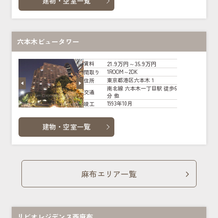
建物・空室一覧
六本木ビュータワー
21.9万円～35.9万円
賃料
1ROOM～2DK
間取り
東京都港区六本木１
住所
南北線 六本木一丁目駅 徒歩6
交通
分 他
1993年10月
竣工
建物・空室一覧
麻布エリア一覧
リビオレジデンス西麻布