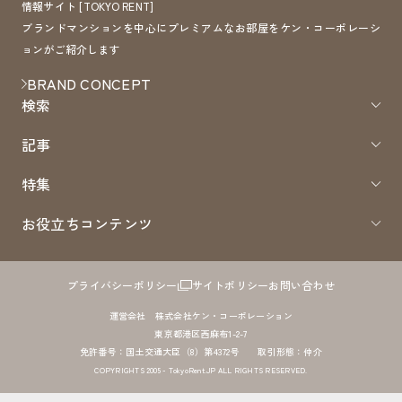
情報サイト [TOKYO RENT]
ブランドマンションを中心にプレミアムなお部屋をケン・コーポレーシ
ョンがご紹介します
BRAND CONCEPT
検索
記事
特集
お役立ちコンテンツ
プライバシーポリシー
サイトポリシー
お問い合わせ
運営会社 株式会社ケン・コーポレーション
東京都港区西麻布1-2-7
免許番号：国土交通大臣（8）第4372号 取引形態：仲介
COPYRIGHTS 2005 - TokyoRent.JP ALL RIGHTS RESERVED.