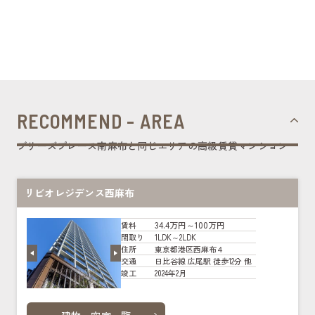
RECOMMEND - AREA
ブリーズプレース南麻布と同じエリアの高級賃貸マンション
リビオレジデンス西麻布
34.4万円～100万円
賃料
1LDK～2LDK
間取り
東京都港区西麻布４
住所
日比谷線 広尾駅 徒歩12分 他
交通
2024年2月
竣工