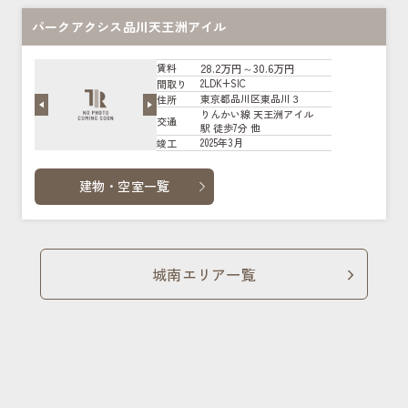
パークアクシス品川天王洲アイル
28.2万円～30.6万円
賃料
2LDK+SIC
間取り
東京都品川区東品川３
住所
りんかい線 天王洲アイル
交通
駅 徒歩7分 他
2025年3月
竣工
建物・空室一覧
城南エリア一覧