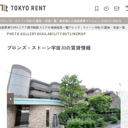
M
ブロンズ・ストーン宇田川 建物・空室一覧 | 東京都心の高級賃貸マンション [TOKYO RENT]
高級賃貸TOP
エリアで探す
城南エリアの検索結果一覧
ブロンズ・ストーン宇田川 建物・空室一覧
PHOTO GALLERY
AVAILABILITY
OUTLINE
MAP
ブロンズ・ストーン宇田川の賃貸情報