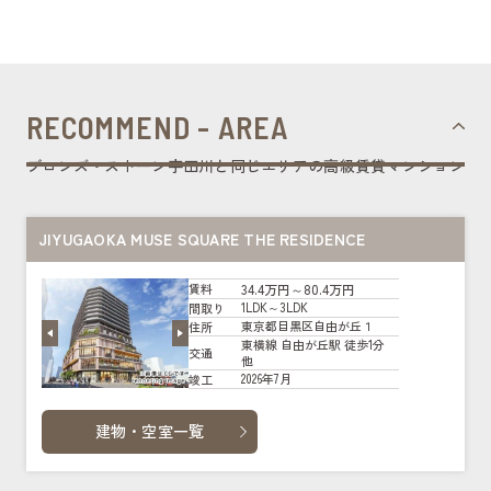
RECOMMEND - AREA
ブロンズ・ストーン宇田川と同じエリアの高級賃貸マンション
JIYUGAOKA MUSE SQUARE THE RESIDENCE
34.4万円～80.4万円
賃料
1LDK～3LDK
間取り
東京都目黒区自由が丘１
住所
東横線 自由が丘駅 徒歩1分
交通
他
2026年7月
竣工
建物・空室一覧