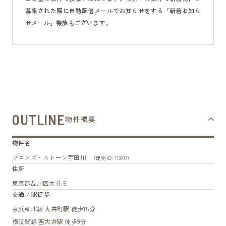
募集された際に自動配信メールでお知らせをする「新着お知ら
せメール」機能もございます。
OUTLINE
物件概要
物件名
ブロンズ・ストーン宇田川
（建物ID: 119917）
住所
東京都
品川区
大井５
交通 / 駅徒歩
京浜東北線
大井町駅
徒歩15分
横須賀線
西大井駅
徒歩9分