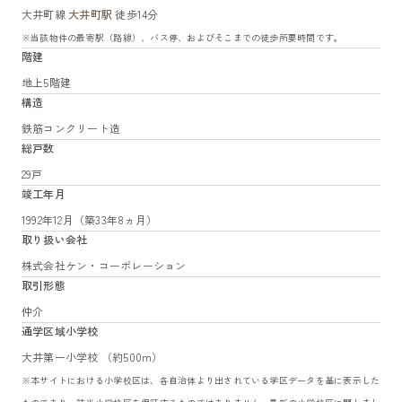
大井町線
大井町駅
徒歩14分
※当該物件の最寄駅（路線）、バス停、およびそこまでの徒歩所要時間です。
階建
地上5階建
構造
鉄筋コンクリート造
総戸数
29戸
竣工年月
1992年12月（築33年8ヵ月）
取り扱い会社
株式会社ケン・コーポレーション
取引形態
仲介
通学区域小学校
大井第一小学校 （約500m）
※本サイトにおける小学校区は、各自治体より出されている学区データを基に表示した