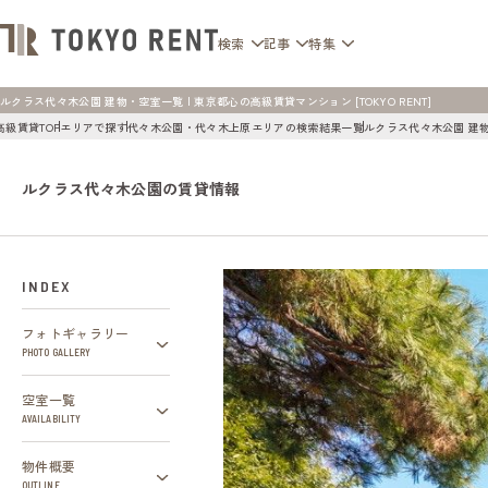
検索
記事
特集
ルクラス代々木公園 建物・空室一覧 | 東京都心の高級賃貸マンション [TOKYO RENT]
高級賃貸TOP
エリアで探す
代々木公園・代々木上原エリアの検索結果一覧
ルクラス代々木公園 建
ルクラス代々木公園の賃貸情報
INDEX
フォトギャラリー
PHOTO GALLERY
空室一覧
AVAILABILITY
物件概要
OUTLINE