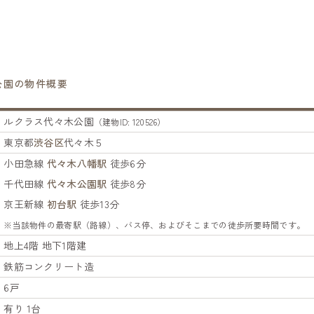
公園の物件概要
ルクラス代々木公園
（建物ID: 120526）
東京都
渋谷区
代々木５
小田急線
代々木八幡駅
徒歩6分
千代田線
代々木公園駅
徒歩8分
京王新線
初台駅
徒歩13分
※当該物件の最寄駅（路線）、バス停、およびそこまでの徒歩所要時間です。
地上4階 地下1階建
鉄筋コンクリート造
6戸
有り 1台