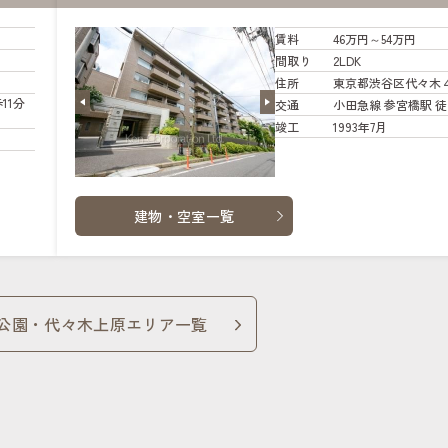
賃料
46万円～54万円
間取り
2LDK
住所
東京都渋谷区代々木
11分
交通
小田急線 参宮橋駅 徒
竣工
1993年7月
建物・空室一覧
公園・代々木上原エリア一覧