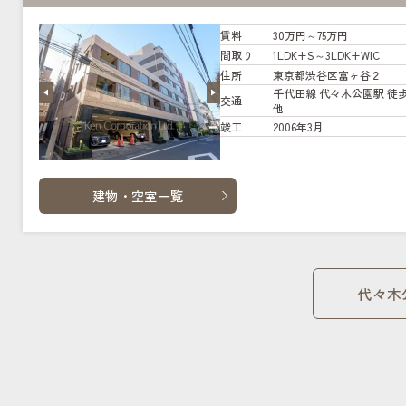
賃料
30万円～75万円
間取り
1LDK+S～3LDK+WIC
住所
東京都渋谷区富ヶ谷２
千代田線 代々木公園駅 徒歩
交通
他
竣工
2006年3月
建物・空室一覧
代々木