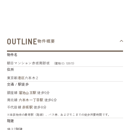
OUTLINE
物件概要
物件名
朝日マンション赤坂南部坂
（建物ID: 120973）
住所
東京都
港区
六本木２
交通 / 駅徒歩
銀座線
溜池山王駅
徒歩5分
南北線
六本木一丁目駅
徒歩6分
千代田線
赤坂駅
徒歩8分
※当該物件の最寄駅（路線）、バス停、およびそこまでの徒歩所要時間です。
階建
地上7階建