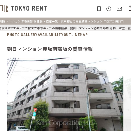
M
朝日マンション赤坂南部坂 建物・空室一覧 | 東京都心の高級賃貸マンション [TOKYO RENT]
高級賃貸TOP
エリアで探す
六本木エリアの検索結果一覧
朝日マンション赤坂南部坂 建物・空室一覧
PHOTO GALLERY
AVAILABILITY
OUTLINE
MAP
朝日マンション赤坂南部坂の賃貸情報