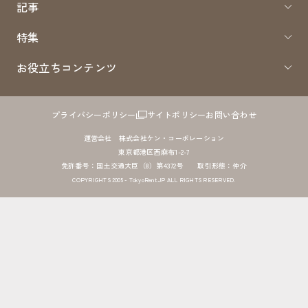
記事
特集
お役立ちコンテンツ
プライバシーポリシー
サイトポリシー
お問い合わせ
運営会社 株式会社ケン・コーポレーション
東京都港区西麻布1-2-7
免許番号：国土交通大臣（8）第4372号 取引形態：仲介
COPYRIGHTS 2005 - TokyoRent.JP ALL RIGHTS RESERVED.