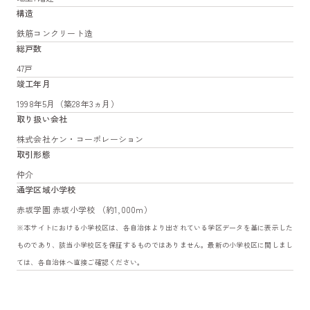
構造
鉄筋コンクリート造
総戸数
47戸
竣工年月
1998年5月（築28年3ヵ月）
取り扱い会社
株式会社ケン・コーポレーション
取引形態
仲介
通学区域小学校
赤坂学園 赤坂小学校 （約1,000m）
※本サイトにおける小学校区は、各自治体より出されている学区データを基に表示した
ものであり、該当小学校区を保証するものではありません。最新の小学校区に関しまし
ては、各自治体へ直接ご確認ください。