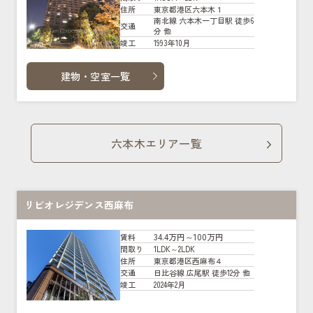
東京都港区六本木１
住所
南北線 六本木一丁目駅 徒歩6
交通
分 他
1993年10月
竣工
建物・空室一覧
六本木エリア一覧
リビオレジデンス西麻布
34.4万円～100万円
賃料
1LDK～2LDK
間取り
東京都港区西麻布４
住所
日比谷線 広尾駅 徒歩12分 他
交通
2024年2月
竣工