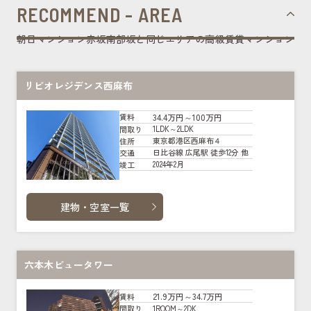
RECOMMEND - AREA
朝日マンション赤坂南部坂と同じエリアの高級賃貸マンション
リビオレジデンス西麻布
34.4万円～100万円
賃料
1LDK～2LDK
間取り
東京都港区西麻布４
住所
日比谷線 広尾駅 徒歩12分 他
交通
2024年2月
竣工
建物・空室一覧
六本木ビュータワー
21.9万円～34.7万円
賃料
1ROOM～2DK
間取り