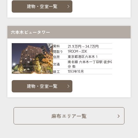
建物・空室一覧
六本木ビュータワー
21.9万円～34.7万円
賃料
1ROOM～2DK
間取り
東京都港区六本木１
住所
南北線 六本木一丁目駅 徒歩6
交通
分 他
1993年10月
竣工
建物・空室一覧
麻布エリア一覧