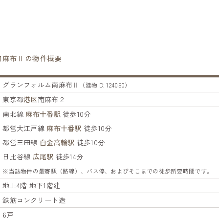
南麻布Ⅱの物件概要
グランフォルム南麻布Ⅱ
（建物ID: 124050）
東京都
港区
南麻布２
南北線
麻布十番駅
徒歩10分
都営大江戸線
麻布十番駅
徒歩10分
都営三田線
白金高輪駅
徒歩10分
日比谷線
広尾駅
徒歩14分
※当該物件の最寄駅（路線）、バス停、およびそこまでの徒歩所要時間です。
地上4階 地下1階建
鉄筋コンクリート造
6戸