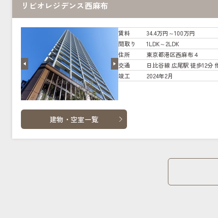
リビオレジデンス西麻布
賃料
34.4万円～100万円
間取り
1LDK～2LDK
住所
東京都港区西麻布４
交通
日比谷線 広尾駅 徒歩12分 
竣工
2024年2月
建物・空室一覧