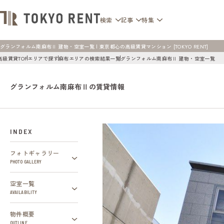
検索
記事
特集
グランフォルム南麻布Ⅱ 建物・空室一覧 | 東京都心の高級賃貸マンション [TOKYO RENT]
高級賃貸TOP
エリアで探す
麻布エリアの検索結果一覧
グランフォルム南麻布Ⅱ 建物・空室一覧
グランフォルム南麻布Ⅱの賃貸情報
INDEX
フォトギャラリー
PHOTO GALLERY
空室一覧
AVAILABILITY
物件概要
OUTLINE