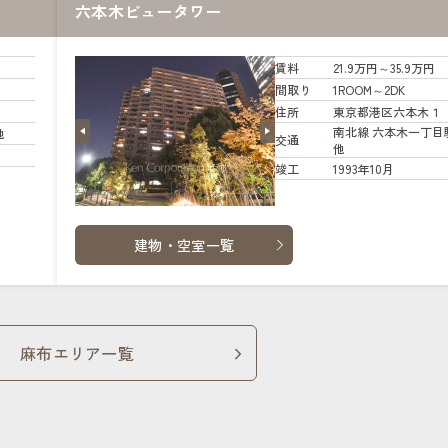
六本木ビュータワー
賃料
21.9万円～35.9万円
間取り
1ROOM～2DK
住所
東京都港区六本木１
南北線 六本木一丁目
他
交通
他
竣工
1993年10月
建物・空室一覧
麻布エリア一覧