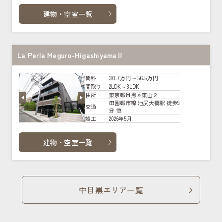
建物・空室一覧
La Perla Meguro-HigashiyamaⅡ
30.7万円～56.5万円
賃料
2LDK～3LDK
間取り
東京都目黒区東山２
住所
田園都市線 池尻大橋駅 徒歩9
交通
分 他
2026年5月
竣工
建物・空室一覧
中目黒エリア一覧