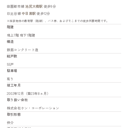
田園都市線
池尻大橋駅
徒歩9分
日比谷線
中目黒駅
徒歩12分
※当該物件の最寄駅（路線）、バス停、およびそこまでの徒歩所要時間です。
階建
地上7階 地下1階建
構造
鉄筋コンクリート造
総戸数
55戸
駐車場
有り
竣工年月
2002年12月（築23年8ヵ月）
取り扱い会社
株式会社ケン・コーポレーション
取引形態
仲介