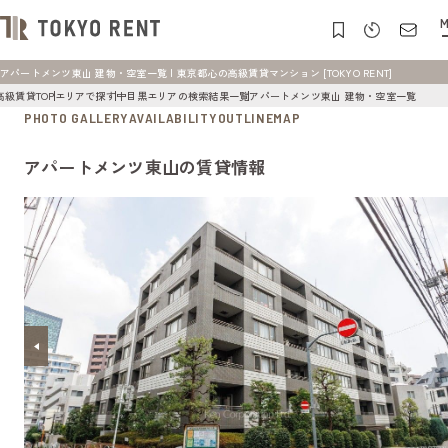
M
アパートメンツ東山 建物・空室一覧 | 東京都心の高級賃貸マンション [TOKYO RENT]
高級賃貸TOP
エリアで探す
中目黒エリアの検索結果一覧
アパートメンツ東山 建物・空室一覧
PHOTO GALLERY
AVAILABILITY
OUTLINE
MAP
アパートメンツ東山の賃貸情報