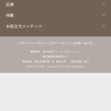
記事
特集
お役立ちコンテンツ
プライバシーポリシー
サイトポリシー
お問い合わせ
運営会社 株式会社ケン・コーポレーション
東京都港区西麻布1-2-7
免許番号：国土交通大臣（8）第4372号 取引形態：仲介
COPYRIGHTS 2005 - TokyoRent.JP ALL RIGHTS RESERVED.