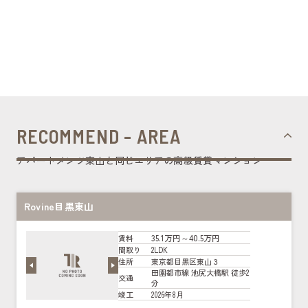
RECOMMEND - AREA
アパートメンツ東山と同じエリアの高級賃貸マンション
Rovine目黒東山
35.1万円～40.5万円
賃料
2LDK
間取り
東京都目黒区東山３
住所
田園都市線 池尻大橋駅 徒歩2
交通
分
2026年8月
竣工