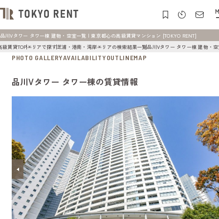
M
品川Vタワー タワー棟 建物・空室一覧 | 東京都心の高級賃貸マンション [TOKYO RENT]
高級賃貸TOP
エリアで探す
芝浦・港南・湾岸エリアの検索結果一覧
品川Vタワー タワー棟 建物・
PHOTO GALLERY
AVAILABILITY
OUTLINE
MAP
品川Vタワー タワー棟の賃貸情報