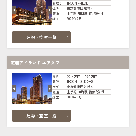
1ROOM～4LDK
間取り
東京都港区芝浦４
住所
山手線 田町駅 徒歩9分 他
交通
2008年9月
竣工
建物・空室一覧
芝浦アイランド エアタワー
20.4万円～200万円
賃料
1ROOM～3LDK+S
間取り
東京都港区芝浦４
住所
山手線 田町駅 徒歩8分 他
交通
2007年3月
竣工
建物・空室一覧