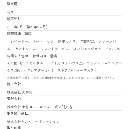
駐車場
有り
竣工年月
2003年3月（築23年5ヵ月）
建物設備・施設
エレベーター、 オートロック、 防犯カメラ、 宅配BOX、 スポーツジ
ム、 ゲストルーム、 フロントサービス、 コンシェルジェサービス、 24
時間有人管理、 敷地内ゴミ置場
その他: 42F:スカイサルーン,41F:ゲストハウス,25F:コンディショニングハ
ウス,3F:エッグシアター,2F:ミニストア,1Fミューズカフェ
※施設利用に対して別途ご利用料金がかかることがありますのでご確認ください。
施工会社
株式会社 大林組
管理会社
株式会社 東急コミュニティー 虎ノ門支店
取り扱い会社
株式会社ケン・コーポレーション
取引形態