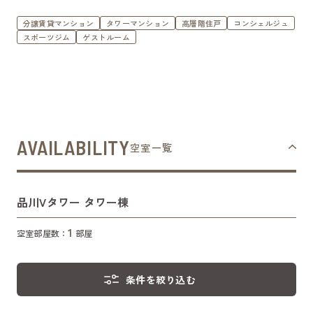
分譲賃貸マンション
タワーマンション
高層階住戸
コンシェルジュ
スポーツジム
ゲストルーム
AVAILABILITY
空室一覧
品川Vタワー タワー棟
1
空室部屋数：
部屋
条件を絞り込む