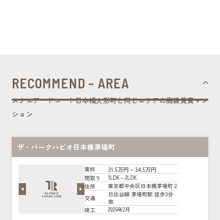
RECOMMEND - AREA
スクエアードコート日本橋人形町と同じエリアの高級賃貸マン
ション
ザ・パークハビオ日本橋茅場町
31.5万円～34.5万円
賃料
1LDK～2LDK
間取り
東京都中央区日本橋茅場町２
住所
日比谷線 茅場町駅 徒歩3分
交通
他
2026年2月
竣工