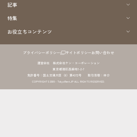
記事
特集
お役立ちコンテンツ
プライバシーポリシー
サイトポリシー
お問い合わせ
運営会社 株式会社ケン・コーポレーション
東京都港区西麻布1-2-7
免許番号：国土交通大臣（8）第4372号 取引形態：仲介
COPYRIGHTS 2005 - TokyoRent.JP ALL RIGHTS RESERVED.