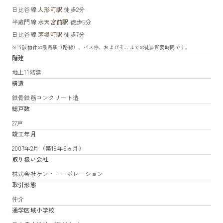
日比谷線
人形町駅
徒歩2分
半蔵門線
水天宮前駅
徒歩5分
日比谷線
茅場町駅
徒歩7分
※当該物件の最寄駅（路線）、バス停、およびそこまでの徒歩所要時間です。
階建
地上11階建
構造
鉄骨鉄筋コンクリート造
総戸数
27戸
竣工年月
2007年2月（築19年6ヵ月）
取り扱い会社
株式会社ケン・コーポレーション
取引形態
仲介
通学区域小学校