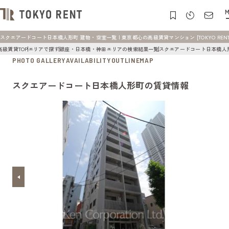
M
スクエアードコート日本橋人形町 建物・空室一覧 | 東京都心の高級賃貸マンション [TOKYO RENT
高級賃貸TOP
エリアで探す
銀座・日本橋・神田エリアの検索結果一覧
スクエアードコート日本橋人
PHOTO GALLERY
AVAILABILITY
OUTLINE
MAP
スクエアードコート日本橋人形町の賃貸情報