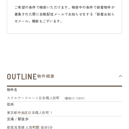
ご希望の条件で検索いただけます。検索中の条件で新着物件が
募集された際に自動配信メールでお知らせをする「新着お知ら
せメール」機能もございます。
OUTLINE
物件概要
物件名
スクエアードコート日本橋人形町
（建物ID: 153079）
住所
東京都
中央区
日本橋人形町１
交通 / 駅徒歩
都営浅草線
人形町駅
徒歩3分