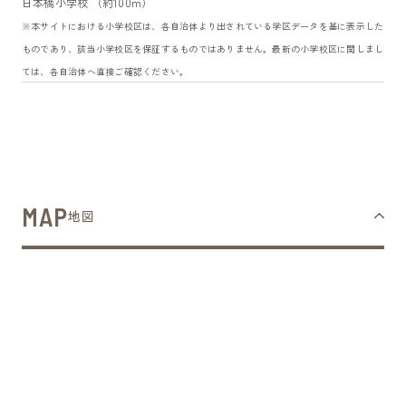
日本橋小学校 （約100m）
※本サイトにおける小学校区は、各自治体より出されている学区データを基に表示した
ものであり、該当小学校区を保証するものではありません。最新の小学校区に関しまし
ては、各自治体へ直接ご確認ください。
MAP
地図