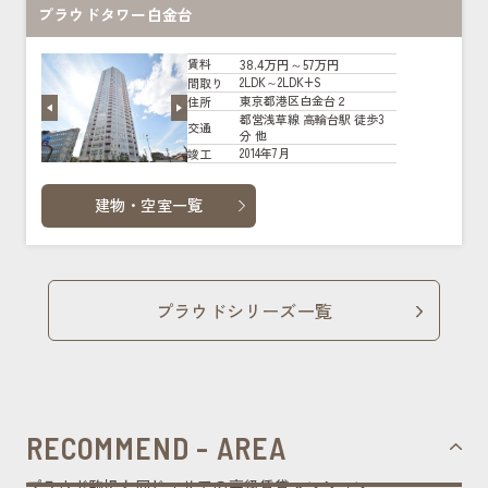
プラウドタワー白金台
38.4万円～57万円
賃料
2LDK～2LDK+S
間取り
東京都港区白金台２
住所
都営浅草線 高輪台駅 徒歩3
交通
分 他
2014年7月
竣工
建物・空室一覧
プラウドシリーズ一覧
RECOMMEND - AREA
プラウド駒場と同じエリアの高級賃貸マンション