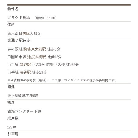
物件名
プラウド駒場
（建物ID: 170038）
住所
東京都
目黒区
大橋２
交通 / 駅徒歩
井の頭線
駒場東大前駅
徒歩5分
田園都市線
池尻大橋駅
徒歩12分
山手線
渋谷駅
バス9分 駒場バス停 徒歩2分
山手線
渋谷駅
徒歩23分
※当該物件の最寄駅（路線）、バス停、およびそこまでの徒歩所要時間です。
階建
地上8階 地下2階建
構造
鉄筋コンクリート造
総戸数
223戸
駐車場