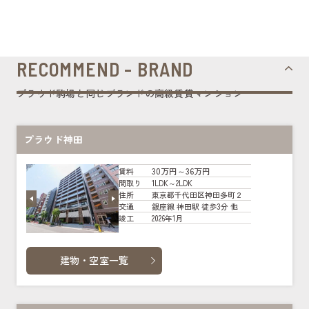
RECOMMEND - BRAND
プラウド駒場と同じブランドの高級賃貸マンション
プラウド神田
30万円～36万円
賃料
1LDK～2LDK
間取り
東京都千代田区神田多町２
住所
銀座線 神田駅 徒歩3分 他
交通
2026年1月
竣工
建物・空室一覧