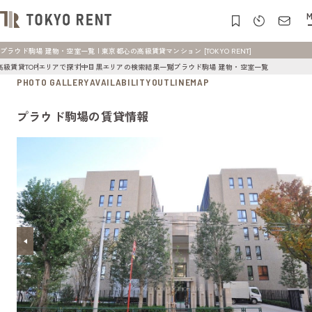
M
プラウド駒場 建物・空室一覧 | 東京都心の高級賃貸マンション [TOKYO RENT]
高級賃貸TOP
エリアで探す
中目黒エリアの検索結果一覧
プラウド駒場 建物・空室一覧
PHOTO GALLERY
AVAILABILITY
OUTLINE
MAP
プラウド駒場の賃貸情報