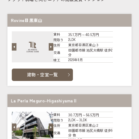
Rovine目黒東山
35.1万円～40.5万円
賃料
2LDK
間取り
東京都目黒区東山３
住所
田園都市線 池尻大橋駅 徒歩2
交通
分
2026年8月
竣工
建物・空室一覧
La Perla Meguro-HigashiyamaⅡ
30.7万円～56.5万円
賃料
2LDK～3LDK
間取り
東京都目黒区東山２
住所
田園都市線 池尻大橋駅 徒歩9
交通
分 他