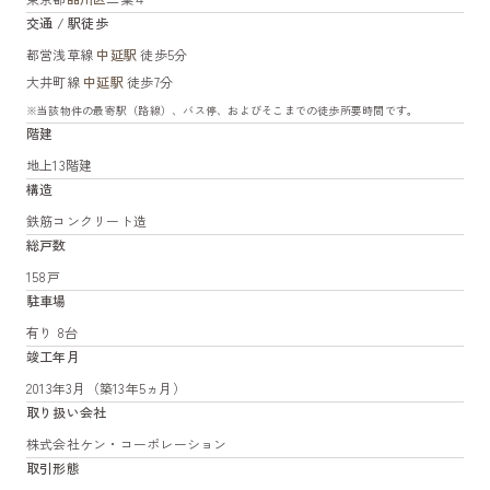
交通 / 駅徒歩
都営浅草線
中延駅
徒歩5分
大井町線
中延駅
徒歩7分
※当該物件の最寄駅（路線）、バス停、およびそこまでの徒歩所要時間です。
階建
地上13階建
構造
鉄筋コンクリート造
総戸数
158戸
駐車場
有り 8台
竣工年月
2013年3月（築13年5ヵ月）
取り扱い会社
株式会社ケン・コーポレーション
取引形態