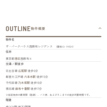
OUTLINE
物件概要
物件名
ザ・パークハウス西麻布レジデンス
（建物ID: 174524）
住所
東京都
港区
西麻布４
交通 / 駅徒歩
日比谷線
広尾駅
徒歩6分
都営大江戸線
六本木駅
徒歩15分
千代田線
乃木坂駅
徒歩16分
南北線
麻布十番駅
徒歩17分
※当該物件の最寄駅（路線）、バス停、およびそこまでの徒歩所要時間です。
階建
地上24階 地下1階建