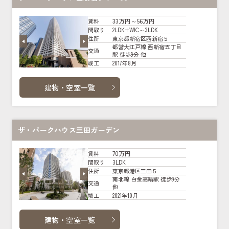
33万円～56万円
賃料
2LDK+WIC～3LDK
間取り
東京都新宿区西新宿５
住所
都営大江戸線 西新宿五丁目
交通
駅 徒歩9分 他
2017年8月
竣工
建物・空室一覧
ザ・パークハウス三田ガーデン
70万円
賃料
3LDK
間取り
東京都港区三田５
住所
南北線 白金高輪駅 徒歩9分
交通
他
2021年10月
竣工
建物・空室一覧