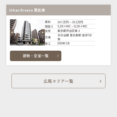
Urban Breeze 恵比寿
34.1万円～35.5万円
賃料
1LDK+WIC～2LDK+WIC
間取り
東京都渋谷区東３
住所
日比谷線 恵比寿駅 徒歩7分
交通
他
2026年3月
竣工
建物・空室一覧
広尾エリア一覧