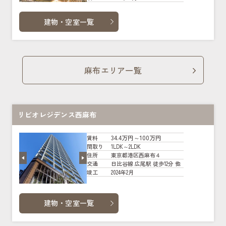
建物・空室一覧
麻布エリア一覧
リビオレジデンス西麻布
34.4万円～100万円
賃料
1LDK～2LDK
間取り
東京都港区西麻布４
住所
日比谷線 広尾駅 徒歩12分 他
交通
2024年2月
竣工
建物・空室一覧