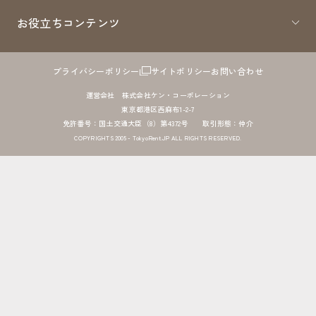
お役立ちコンテンツ
プライバシーポリシー
サイトポリシー
お問い合わせ
運営会社 株式会社ケン・コーポレーション
東京都港区西麻布1-2-7
免許番号：国土交通大臣（8）第4372号 取引形態：仲介
COPYRIGHTS 2005 - TokyoRent.JP ALL RIGHTS RESERVED.