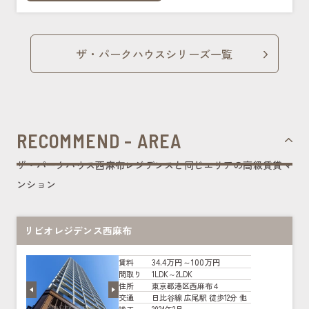
ザ・パークハウスシリーズ一覧
RECOMMEND - AREA
ザ・パークハウス西麻布レジデンスと同じエリアの高級賃貸マ
ンション
リビオレジデンス西麻布
34.4万円～100万円
賃料
1LDK～2LDK
間取り
東京都港区西麻布４
住所
日比谷線 広尾駅 徒歩12分 他
交通
2024年2月