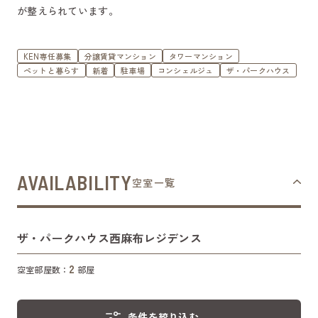
が整えられています。
KEN専任募集
分譲賃貸マンション
タワーマンション
ペットと暮らす
新着
駐車場
コンシェルジュ
ザ・パークハウス
AVAILABILITY
空室一覧
ザ・パークハウス西麻布レジデンス
2
空室部屋数：
部屋
条件を絞り込む