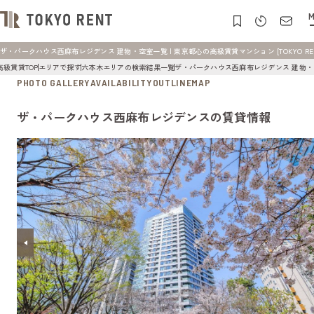
M
ザ・パークハウス西麻布レジデンス 建物・空室一覧 | 東京都心の高級賃貸マンション [TOKYO REN
高級賃貸TOP
エリアで探す
六本木エリアの検索結果一覧
ザ・パークハウス西麻布レジデンス 建物
PHOTO GALLERY
AVAILABILITY
OUTLINE
MAP
ザ・パークハウス西麻布レジデンスの賃貸情報