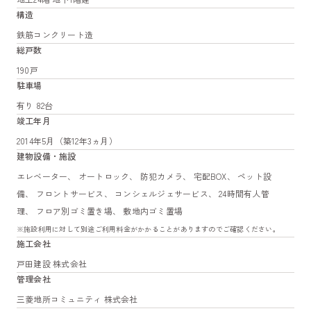
構造
鉄筋コンクリート造
総戸数
190戸
駐車場
有り 82台
竣工年月
2014年5月（築12年3ヵ月）
建物設備・施設
エレベーター、 オートロック、 防犯カメラ、 宅配BOX、 ペット設
備、 フロントサービス、 コンシェルジェサービス、 24時間有人管
理、 フロア別ゴミ置き場、 敷地内ゴミ置場
※施設利用に対して別途ご利用料金がかかることがありますのでご確認ください。
施工会社
戸田建設 株式会社
管理会社
三菱地所コミュニティ 株式会社