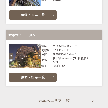
竣工
建物・空室一覧
六本木ビュータワー
21.9万円～35.4万円
賃料
1ROOM～2LDK
間取り
東京都港区六本木１
住所
南北線 六本木一丁目駅 徒歩6
交通
分 他
1993年10月
竣工
建物・空室一覧
六本木エリア一覧