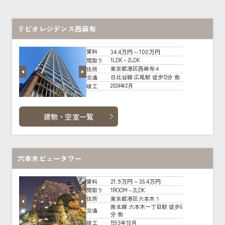
リビオレジデンス西麻布
34.4万円～100万円
賃料
1LDK～2LDK
間取り
東京都港区西麻布４
住所
日比谷線 広尾駅 徒歩12分 他
交通
2024年2月
竣工
建物・空室一覧
六本木ビュータワー
21.9万円～35.4万円
賃料
1ROOM～2LDK
間取り
東京都港区六本木１
住所
南北線 六本木一丁目駅 徒歩6
交通
分 他
1993年10月
竣工