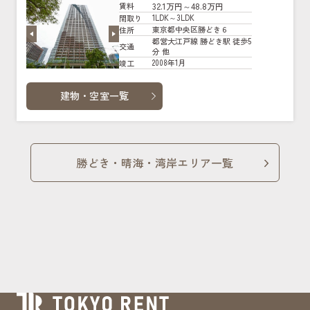
32.1万円～48.8万円
賃料
1LDK～3LDK
間取り
東京都中央区勝どき６
住所
都営大江戸線 勝どき駅 徒歩5
交通
分 他
2008年1月
竣工
建物・空室一覧
勝どき・晴海・湾岸エリア一覧