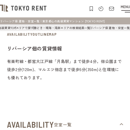
MENU
リバーシア佃 建物・空室一覧 | 東京都心の高級賃貸マンション [TOKYO RENT]
高級賃貸TOP
エリアで探す
勝どき・晴海・湾岸エリアの検索結果一覧
リバーシア佃 建物・空室一覧
AVAILABILITY
OUTLINE
MAP
リバーシア佃の賃貸情報
有楽町線・都営大江戸線「月島駅」まで徒歩4分。佃公園まで
徒歩2分(120m)、マルエツ佃店まで徒歩5分(350m)と住環境に
も優れております。
AVAILABILITY
空室一覧