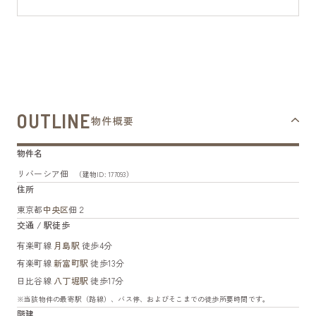
OUTLINE
物件概要
物件名
リバーシア佃
（建物ID: 177093）
住所
東京都
中央区
佃２
交通 / 駅徒歩
有楽町線
月島駅
徒歩4分
有楽町線
新富町駅
徒歩13分
日比谷線
八丁堀駅
徒歩17分
※当該物件の最寄駅（路線）、バス停、およびそこまでの徒歩所要時間です。
階建