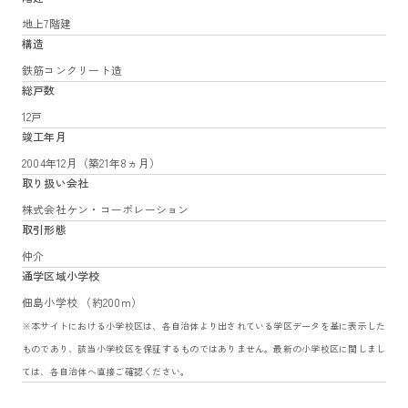
地上7階建
構造
鉄筋コンクリート造
総戸数
12戸
竣工年月
2004年12月（築21年8ヵ月）
取り扱い会社
株式会社ケン・コーポレーション
取引形態
仲介
通学区域小学校
佃島小学校 （約200m）
※本サイトにおける小学校区は、各自治体より出されている学区データを基に表示した
ものであり、該当小学校区を保証するものではありません。最新の小学校区に関しまし
ては、各自治体へ直接ご確認ください。