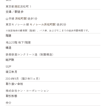
東京都
港区
浜松町１
交通 / 駅徒歩
山手線
浜松町駅
徒歩1分
東京モノレール線
モノレール浜松町駅
徒歩2分
※当該物件の最寄駅（路線）、バス停、およびそこまでの徒歩所要時間です。
階建
地上20階 地下1階建
構造
鉄骨鉄筋コンクリート造（制震構造）
総戸数
55戸
竣工年月
2004年9月（築21年11ヵ月）
取り扱い会社
株式会社ケン・コーポレーション
取引形態
仲介