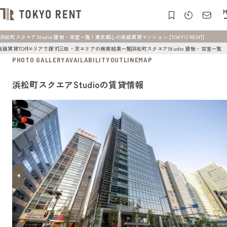
M
浜松町スクエアStudio 建物・空室一覧 | 東京都心の高級賃貸マンション [TOKYO RENT]
高級賃貸TOP
エリアで探す
三田・芝エリアの検索結果一覧
浜松町スクエアStudio 建物・空室一覧
PHOTO GALLERY
AVAILABILITY
OUTLINE
MAP
浜松町スクエアStudioの賃貸情報