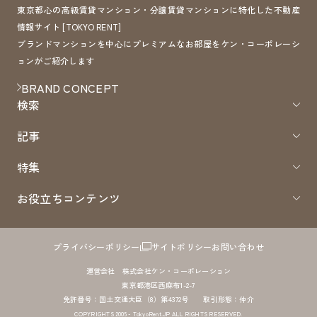
東京都心の高級賃貸マンション・分譲賃貸マンションに特化した不動産
情報サイト [TOKYO RENT]
ブランドマンションを中心にプレミアムなお部屋をケン・コーポレーシ
ョンがご紹介します
BRAND CONCEPT
検索
記事
特集
お役立ちコンテンツ
プライバシーポリシー
サイトポリシー
お問い合わせ
運営会社 株式会社ケン・コーポレーション
東京都港区西麻布1-2-7
免許番号：国土交通大臣（8）第4372号 取引形態：仲介
COPYRIGHTS 2005 - TokyoRent.JP ALL RIGHTS RESERVED.