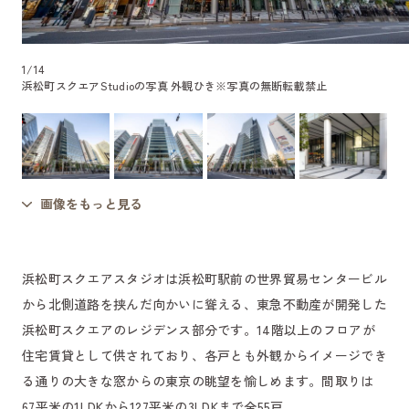
1
/
14
浜松町スクエアStudioの写真 外観ひき
※写真の無断転載禁止
画像をもっと見る
浜松町スクエアスタジオは浜松町駅前の世界貿易センタービル
から北側道路を挟んだ向かいに聳える、東急不動産が開発した
浜松町スクエアのレジデンス部分です。14階以上のフロアが
住宅賃貸として供されており、各戸とも外観からイメージでき
る通りの大きな窓からの東京の眺望を愉しめます。間取りは
67平米の1LDKから127平米の3LDKまで全55戸。