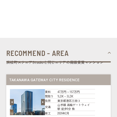
RECOMMEND - AREA
浜松町スクエアStudioと同じエリアの高級賃貸マンション
TAKANAWA GATEWAY CITY RESIDENCE
47万円～157万円
賃料
1LDK～3LDK
間取り
東京都港区三田３
住所
山手線 高輪ゲートウェイ
交通
駅 徒歩9分 他
2026年2月
竣工