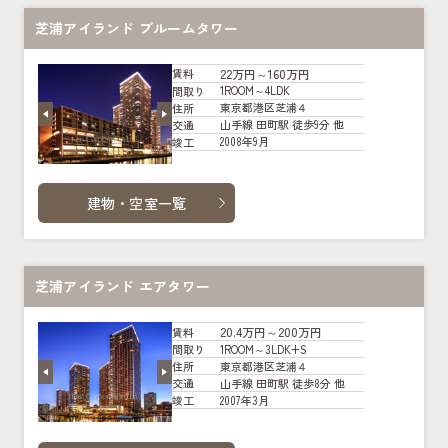
芝浦アイランド ブルームタワー
22万円～160万円
賃料
1ROOM～4LDK
間取り
東京都港区芝浦４
住所
山手線 田町駅 徒歩9分 他
交通
2008年9月
竣工
建物・空室一覧
芝浦アイランド エアタワー
20.4万円～200万円
賃料
1ROOM～3LDK+S
間取り
東京都港区芝浦４
住所
山手線 田町駅 徒歩8分 他
交通
2007年3月
竣工