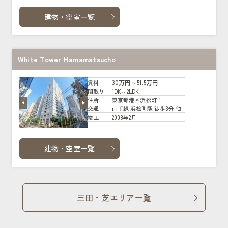
建物・空室一覧
White Tower Hamamatsucho
30万円～51.5万円
賃料
1DK～2LDK
間取り
東京都港区浜松町１
住所
山手線 浜松町駅 徒歩3分 他
交通
2008年2月
竣工
建物・空室一覧
三田・芝エリア一覧