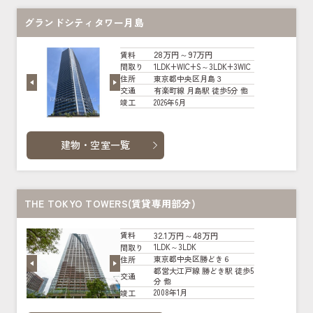
グランドシティタワー月島
28万円～97万円
賃料
1LDK+WIC+S～3LDK+3WIC
間取り
東京都中央区月島３
住所
有楽町線 月島駅 徒歩5分 他
交通
2026年6月
竣工
建物・空室一覧
THE TOKYO TOWERS(賃貸専用部分)
32.1万円～48万円
賃料
1LDK～3LDK
間取り
東京都中央区勝どき６
住所
都営大江戸線 勝どき駅 徒歩5
交通
分 他
2008年1月
竣工