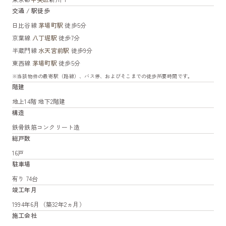
交通 / 駅徒歩
日比谷線
茅場町駅
徒歩5分
京葉線
八丁堀駅
徒歩7分
半蔵門線
水天宮前駅
徒歩9分
東西線
茅場町駅
徒歩5分
※当該物件の最寄駅（路線）、バス停、およびそこまでの徒歩所要時間です。
階建
地上14階 地下2階建
構造
鉄骨鉄筋コンクリート造
総戸数
16戸
駐車場
有り 74台
竣工年月
1994年6月（築32年2ヵ月）
施工会社