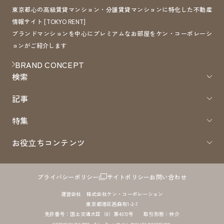
東京都心の高級賃貸マンション・分譲賃貸マンションに特化した不動産
情報サイト [TOKYO RENT]
ブランドマンションを中心にプレミアムなお部屋をケン・コーポレーシ
ョンがご紹介します
BRAND CONCEPT
検索
記事
特集
お役立ちコンテンツ
プライバシーポリシー
サイトポリシー
お問い合わせ
運営会社 株式会社ケン・コーポレーション
東京都港区西麻布1-2-7
免許番号：国土交通大臣（8）第4372号 取引形態：仲介
COPYRIGHTS 2005 - TokyoRent.JP ALL RIGHTS RESERVED.