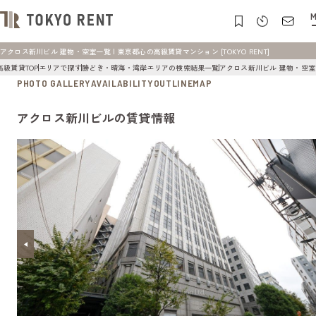
M
アクロス新川ビル 建物・空室一覧 | 東京都心の高級賃貸マンション [TOKYO RENT]
高級賃貸TOP
エリアで探す
勝どき・晴海・湾岸エリアの検索結果一覧
アクロス新川ビル 建物・空室
PHOTO GALLERY
AVAILABILITY
OUTLINE
MAP
アクロス新川ビルの賃貸情報