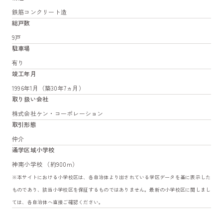
鉄筋コンクリート造
総戸数
9戸
駐車場
有り
竣工年月
1996年1月（築30年7ヵ月）
取り扱い会社
株式会社ケン・コーポレーション
取引形態
仲介
通学区域小学校
神南小学校 （約900m）
※本サイトにおける小学校区は、各自治体より出されている学区データを基に表示した
ものであり、該当小学校区を保証するものではありません。最新の小学校区に関しまし
ては、各自治体へ直接ご確認ください。