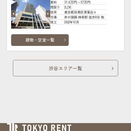
31.6万円～57万円
賃料
2LDK
間取り
東京都目黒区青葉台４
住所
井の頭線 神泉駅 徒歩8分 他
交通
2022年10月
竣工
建物・空室一覧
渋谷エリア一覧