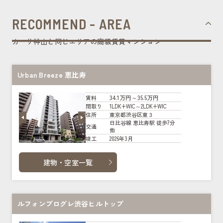
RECOMMEND - AREA
カーサ神山と同じエリアの高級賃貸マンション
Urban Breeze 恵比寿
34.1万円～35.5万円
賃料
1LDK+WIC～2LDK+WIC
間取り
東京都渋谷区東３
住所
日比谷線 恵比寿駅 徒歩7分
交通
他
2026年3月
竣工
建物・空室一覧
ルフォンプログレ渋谷ヒルトップ