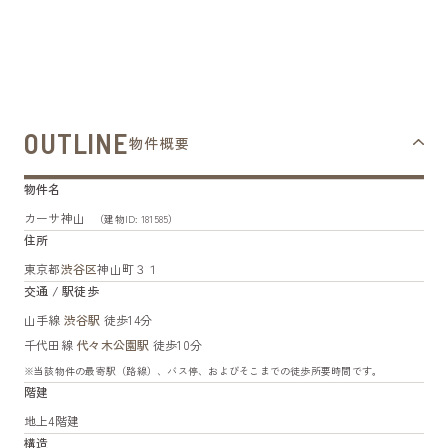
OUTLINE
物件概要
物件名
カーサ神山
（建物ID: 181585）
住所
東京都
渋谷区
神山町３１
交通 / 駅徒歩
山手線
渋谷駅
徒歩14分
千代田線
代々木公園駅
徒歩10分
※当該物件の最寄駅（路線）、バス停、およびそこまでの徒歩所要時間です。
階建
地上4階建
構造