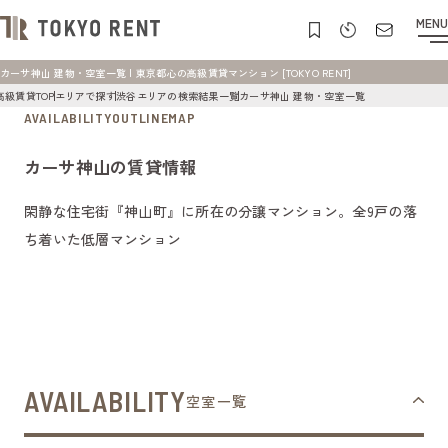
MENU
カーサ神山 建物・空室一覧 | 東京都心の高級賃貸マンション [TOKYO RENT]
高級賃貸TOP
エリアで探す
渋谷エリアの検索結果一覧
カーサ神山 建物・空室一覧
AVAILABILITY
OUTLINE
MAP
カーサ神山の賃貸情報
閑静な住宅街『神山町』に所在の分譲マンション。全9戸の落
ち着いた低層マンション
AVAILABILITY
空室一覧