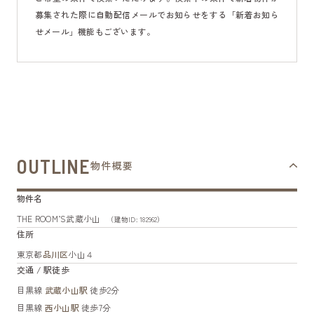
募集された際に自動配信メールでお知らせをする「新着お知ら
せメール」機能もございます。
OUTLINE
物件概要
物件名
THE ROOM’S武蔵小山
（建物ID: 182962）
住所
東京都
品川区
小山４
交通 / 駅徒歩
目黒線
武蔵小山駅
徒歩2分
目黒線
西小山駅
徒歩7分