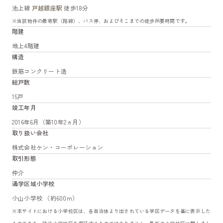
池上線
戸越銀座駅
徒歩18分
※当該物件の最寄駅（路線）、バス停、およびそこまでの徒歩所要時間です。
階建
地上4階建
構造
鉄筋コンクリート造
総戸数
15戸
竣工年月
2016年6月（築10年2ヵ月）
取り扱い会社
株式会社ケン・コーポレーション
取引形態
仲介
通学区域小学校
小山小学校 （約600m）
※本サイトにおける小学校区は、各自治体より出されている学区データを基に表示した