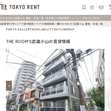
M
THE ROOM’S武蔵小山 建物・空室一覧 | 東京都心の高級賃貸マンション [TOKYO RENT]
高級賃貸TOP
エリアで探す
城南エリアの検索結果一覧
THE ROOM’S武蔵小山 建物・空室一覧
PHOTO GALLERY
AVAILABILITY
OUTLINE
MAP
THE ROOM’S武蔵小山の賃貸情報