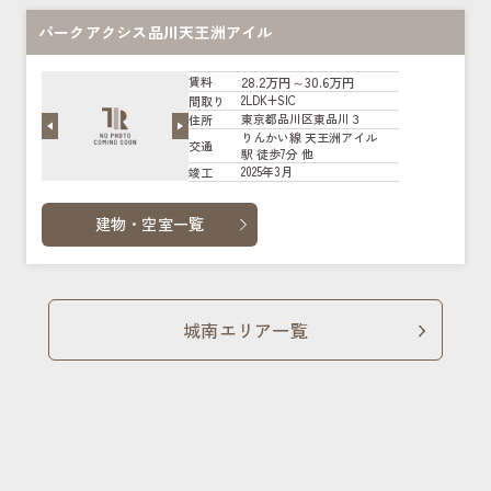
パークアクシス品川天王洲アイル
28.2万円～30.6万円
賃料
2LDK+SIC
間取り
東京都品川区東品川３
住所
りんかい線 天王洲アイル
交通
駅 徒歩7分 他
2025年3月
竣工
建物・空室一覧
城南エリア一覧