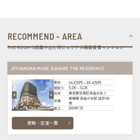
RECOMMEND - AREA
THE ROOM’S武蔵小山と同じエリアの高級賃貸マンション
JIYUGAOKA MUSE SQUARE THE RESIDENCE
34.4万円～80.4万円
賃料
1LDK～3LDK
間取り
東京都目黒区自由が丘１
住所
東横線 自由が丘駅 徒歩1分
交通
他
2026年7月
竣工
建物・空室一覧