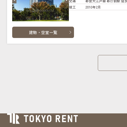
交通
都営大江戸線 都庁前駅 徒歩
竣工
2010年2月
建物・空室一覧