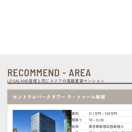
RECOMMEND - AREA
LEGALAND笹塚と同じエリアの高級賃貸マンション
セントラルパークタワー ラ・トゥール新宿
賃料
31.1万円～149万円
間取り
1R～3LDK
住所
東京都新宿区西新宿６