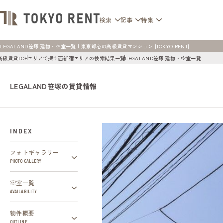
検索
記事
特集
LEGALAND笹塚 建物・空室一覧 | 東京都心の高級賃貸マンション [TOKYO RENT]
高級賃貸TOP
エリアで探す
西新宿エリアの検索結果一覧
LEGALAND笹塚 建物・空室一覧
LEGALAND笹塚の賃貸情報
INDEX
フォトギャラリー
PHOTO GALLERY
空室一覧
AVAILABILITY
物件概要
OUTLINE