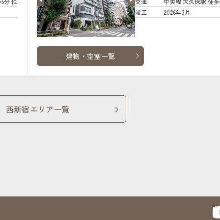
5分 他
交通
中央線 大久保駅 徒歩
竣工
2026年3月
建物・空室一覧
西新宿エリア一覧