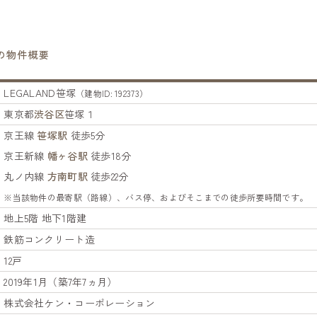
塚の物件概要
LEGALAND笹塚
（建物ID: 192373）
東京都
渋谷区
笹塚１
京王線
笹塚駅
徒歩5分
京王新線
幡ヶ谷駅
徒歩18分
丸ノ内線
方南町駅
徒歩22分
※当該物件の最寄駅（路線）、バス停、およびそこまでの徒歩所要時間です。
地上5階 地下1階建
鉄筋コンクリート造
12戸
2019年1月（築7年7ヵ月）
株式会社ケン・コーポレーション