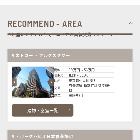
RECOMMEND - AREA
IS銀座レジデンスと同じエリアの高級賃貸マンション
リエトコート アルクスタワー
39万円～56万円
賃料
1LDK～3LDK
間取り
東京都中央区湊３
住所
有楽町線 新富町駅 徒歩6分
交通
他
2007年2月
竣工
建物・空室一覧
ザ・パークハビオ日本橋茅場町