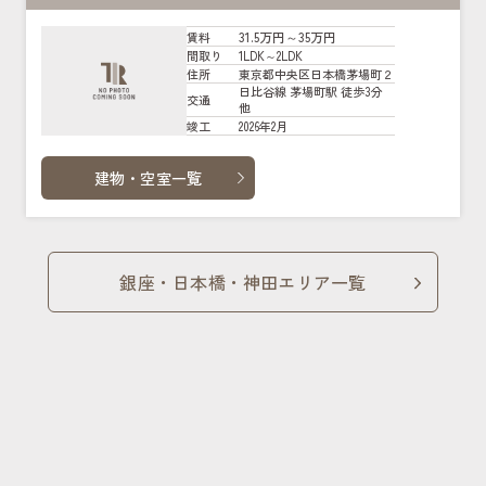
31.5万円～35万円
賃料
1LDK～2LDK
間取り
東京都中央区日本橋茅場町２
住所
日比谷線 茅場町駅 徒歩3分
交通
他
2026年2月
竣工
建物・空室一覧
銀座・日本橋・神田エリア一覧