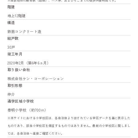
※当該物件の最寄駅（路線）、バス停、およびそこまでの徒歩所要時間です。
階建
地上12階建
構造
鉄筋コンクリート造
総戸数
30戸
竣工年月
2020年2月（築6年6ヵ月）
取り扱い会社
株式会社ケン・コーポレーション
取引形態
仲介
通学区域小学校
泰明小学校 （約700m）
※本サイトにおける小学校区は、各自治体より出されている学区データを基に表示した
ものであり、該当小学校区を保証するものではありません。最新の小学校区に関しまし
ては、各自治体へ直接ご確認ください。