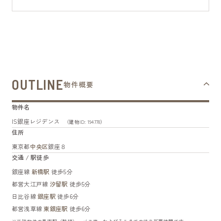
OUTLINE
物件概要
物件名
IS銀座レジデンス
（建物ID: 194778）
住所
東京都
中央区
銀座８
交通 / 駅徒歩
銀座線
新橋駅
徒歩5分
都営大江戸線
汐留駅
徒歩5分
日比谷線
銀座駅
徒歩6分
都営浅草線
東銀座駅
徒歩6分