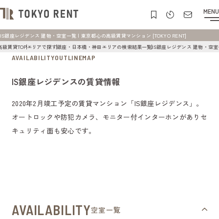
MENU
IS銀座レジデンス 建物・空室一覧 | 東京都心の高級賃貸マンション [TOKYO RENT]
高級賃貸TOP
エリアで探す
銀座・日本橋・神田エリアの検索結果一覧
IS銀座レジデンス 建物・空
AVAILABILITY
OUTLINE
MAP
IS銀座レジデンスの賃貸情報
2020年2月竣工予定の賃貸マンション「IS銀座レジデンス」。
オートロックや防犯カメラ、モニター付インターホンがありセ
キュリティ面も安心です。
AVAILABILITY
空室一覧