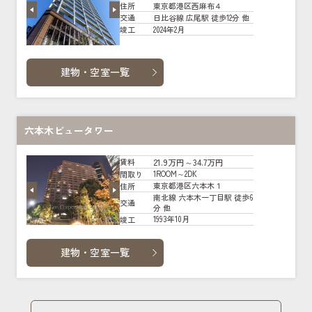
東京都港区西麻布４
住所
日比谷線 広尾駅 徒歩12分 他
交通
2024年2月
竣工
建物・空室一覧
六本木ビュータワー
21.9万円～34.7万円
賃料
1ROOM～2DK
間取り
東京都港区六本木１
住所
南北線 六本木一丁目駅 徒歩6
交通
分 他
1993年10月
竣工
建物・空室一覧