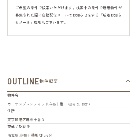
ご希望の条件で検索いただけます。検索中の条件で新着物件が
募集された際に自動配信メールでお知らせをする「新着お知ら
せメール」機能もございます。
OUTLINE
物件概要
物件名
カーサスプレンディッド麻布十番
（建物ID: 195021）
住所
東京都
港区
麻布十番３
交通 / 駅徒歩
南北線
麻布十番駅
徒歩3分