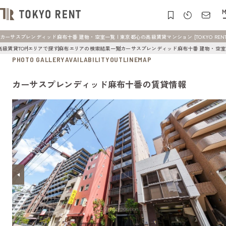
M
カーサスプレンディッド麻布十番 建物・空室一覧 | 東京都心の高級賃貸マンション [TOKYO RENT
高級賃貸TOP
エリアで探す
麻布エリアの検索結果一覧
カーサスプレンディッド麻布十番 建物・空室
PHOTO GALLERY
AVAILABILITY
OUTLINE
MAP
カーサスプレンディッド麻布十番の賃貸情報