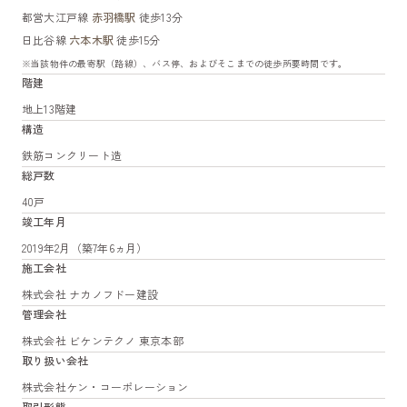
都営大江戸線
赤羽橋駅
徒歩13分
日比谷線
六本木駅
徒歩15分
※当該物件の最寄駅（路線）、バス停、およびそこまでの徒歩所要時間です。
階建
地上13階建
構造
鉄筋コンクリート造
総戸数
40戸
竣工年月
2019年2月（築7年6ヵ月）
施工会社
株式会社 ナカノフドー建設
管理会社
株式会社 ビケンテクノ 東京本部
取り扱い会社
株式会社ケン・コーポレーション
取引形態