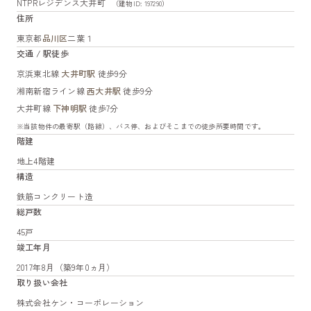
NTPRレジデンス大井町
（建物ID: 197290）
住所
東京都
品川区
二葉１
交通 / 駅徒歩
京浜東北線
大井町駅
徒歩9分
湘南新宿ライン線
西大井駅
徒歩9分
大井町線
下神明駅
徒歩7分
※当該物件の最寄駅（路線）、バス停、およびそこまでの徒歩所要時間です。
階建
地上4階建
構造
鉄筋コンクリート造
総戸数
45戸
竣工年月
2017年8月（築9年0ヵ月）
取り扱い会社
株式会社ケン・コーポレーション