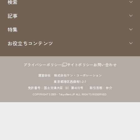
検索
記事
特集
お役立ちコンテンツ
プライバシーポリシー
サイトポリシー
お問い合わせ
運営会社 株式会社ケン・コーポレーション
東京都港区西麻布1-2-7
免許番号：国土交通大臣（8）第4372号 取引形態：仲介
COPYRIGHTS 2005 - TokyoRent.JP ALL RIGHTS RESERVED.