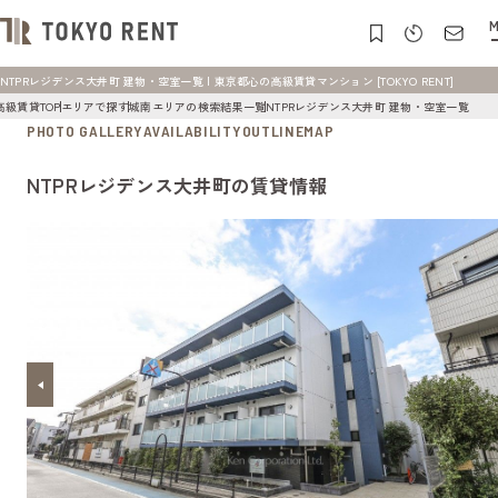
M
NTPRレジデンス大井町 建物・空室一覧 | 東京都心の高級賃貸マンション [TOKYO RENT]
高級賃貸TOP
エリアで探す
城南エリアの検索結果一覧
NTPRレジデンス大井町 建物・空室一覧
PHOTO GALLERY
AVAILABILITY
OUTLINE
MAP
NTPRレジデンス大井町の賃貸情報