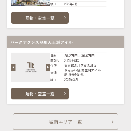
2026年7月
竣工
建物・空室一覧
パークアクシス品川天王洲アイル
28.2万円～30.6万円
賃料
2LDK+SIC
間取り
東京都品川区東品川３
住所
りんかい線 天王洲アイル
交通
駅 徒歩7分 他
2025年3月
竣工
建物・空室一覧
城南エリア一覧