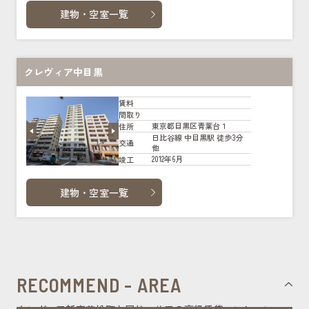
建物・空室一覧
クレヴィア中目黒
賃料
間取り
東京都目黒区青葉台１
住所
日比谷線 中目黒駅 徒歩3分
交通
他
2012年6月
竣工
建物・空室一覧
RECOMMEND - AREA