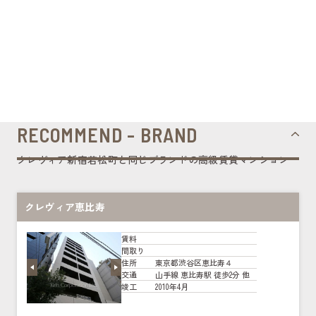
RECOMMEND - BRAND
クレヴィア新宿若松町と同じブランドの高級賃貸マンション
クレヴィア恵比寿
賃料
間取り
東京都渋谷区恵比寿４
住所
山手線 恵比寿駅 徒歩2分 他
交通
2010年4月
竣工