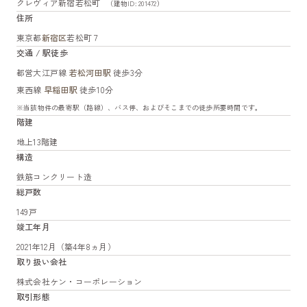
クレヴィア新宿若松町
（建物ID: 201472）
住所
東京都
新宿区
若松町７
交通 / 駅徒歩
都営大江戸線
若松河田駅
徒歩3分
東西線
早稲田駅
徒歩10分
※当該物件の最寄駅（路線）、バス停、およびそこまでの徒歩所要時間です。
階建
地上13階建
構造
鉄筋コンクリート造
総戸数
149戸
竣工年月
2021年12月（築4年8ヵ月）
取り扱い会社
株式会社ケン・コーポレーション
取引形態