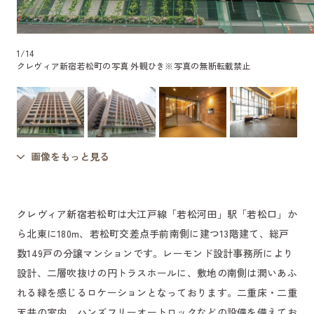
1
/
14
クレヴィア新宿若松町の写真 外観ひき
※写真の無断転載禁止
画像をもっと見る
クレヴィア新宿若松町は大江戸線「若松河田」駅「若松口」か
ら北東に180m、若松町交差点手前南側に建つ13階建て、総戸
数149戸の分譲マンションです。レーモンド設計事務所により
設計、二層吹抜けの円トラスホールに、敷地の南側は潤いあふ
れる緑を感じるロケーションとなっております。二重床・二重
天井の室内、ハンズフリーオートロックなどの設備を備えてお