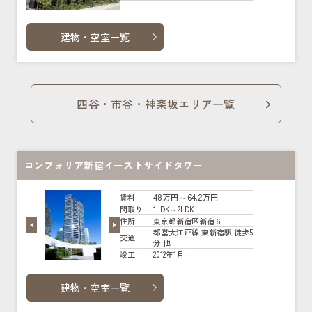
建物・空室一覧
四谷・市谷・神楽坂エリア一覧
コンフォリア新宿イーストサイドタワー
48万円～64.2万円
賃料
1LDK～2LDK
間取り
東京都新宿区新宿６
住所
都営大江戸線 東新宿駅 徒歩5
交通
分 他
2012年1月
竣工
建物・空室一覧