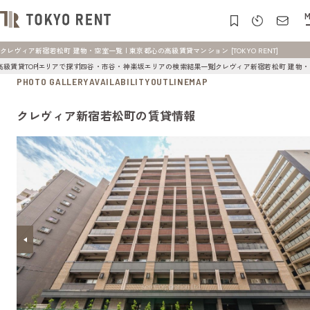
M
クレヴィア新宿若松町 建物・空室一覧 | 東京都心の高級賃貸マンション [TOKYO RENT]
高級賃貸TOP
エリアで探す
四谷・市谷・神楽坂エリアの検索結果一覧
クレヴィア新宿若松町 建物
PHOTO GALLERY
AVAILABILITY
OUTLINE
MAP
クレヴィア新宿若松町の賃貸情報