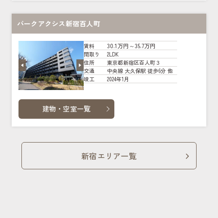
パークアクシス新宿百人町
30.1万円～35.7万円
賃料
2LDK
間取り
東京都新宿区百人町３
住所
中央線 大久保駅 徒歩6分 他
交通
2024年1月
竣工
建物・空室一覧
新宿エリア一覧