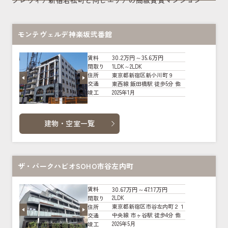
クレヴィア新宿若松町と同じエリアの高級賃貸マンション
モンテヴェルデ神楽坂弐番館
30.2万円～35.6万円
賃料
1LDK～2LDK
間取り
東京都新宿区新小川町９
住所
東西線 飯田橋駅 徒歩5分 他
交通
2025年1月
竣工
建物・空室一覧
ザ・パークハビオSOHO市谷左内町
30.67万円～47.17万円
賃料
2LDK
間取り
東京都新宿区市谷左内町２１
住所
中央線 市ヶ谷駅 徒歩4分 他
交通
2026年5月
竣工