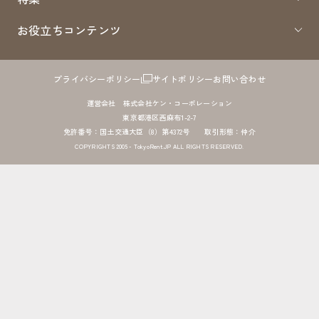
お役立ちコンテンツ
プライバシーポリシー
サイトポリシー
お問い合わせ
運営会社 株式会社ケン・コーポレーション
東京都港区西麻布1-2-7
免許番号：国土交通大臣（8）第4372号 取引形態：仲介
COPYRIGHTS 2005 - TokyoRent.JP ALL RIGHTS RESERVED.