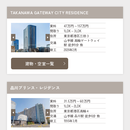
TAKANAWA GATEWAY CITY RESIDENCE
47万円～157万円
賃料
1LDK～3LDK
間取り
東京都港区三田３
住所
山手線 高輪ゲートウェイ
交通
駅 徒歩9分 他
2026年2月
竣工
建物・空室一覧
品川プリンス・レジデンス
31.5万円～60万円
賃料
1LDK～2LDK
間取り
東京都港区高輪４
住所
山手線 品川駅 徒歩6分 他
交通
1995年3月
竣工