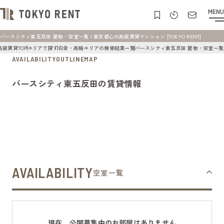
MENU
バースシティ東五反田 建物・空室一覧 | 東京都心の高級賃貸マンション [TOKYO RENT]
高級賃貸TOP
エリアで探す
白金・高輪エリアの検索結果一覧
バースシティ東五反田 建物・空室一覧
AVAILABILITY
OUTLINE
MAP
バースシティ東五反田の賃貸情報
AVAILABILITY
空室一覧
現在、公開募集中のお部屋はありません