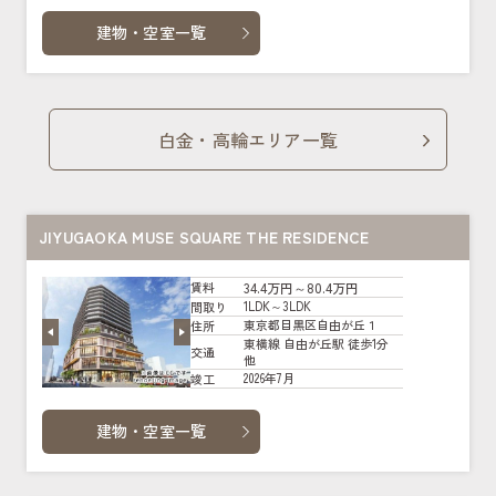
建物・空室一覧
白金・高輪エリア一覧
JIYUGAOKA MUSE SQUARE THE RESIDENCE
34.4万円～80.4万円
賃料
1LDK～3LDK
間取り
東京都目黒区自由が丘１
住所
東横線 自由が丘駅 徒歩1分
交通
他
2026年7月
竣工
建物・空室一覧