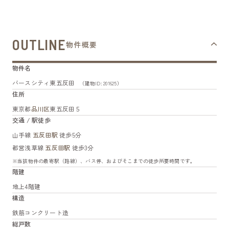
OUTLINE
物件概要
物件名
バースシティ東五反田
（建物ID: 201625）
住所
東京都
品川区
東五反田５
交通 / 駅徒歩
山手線
五反田駅
徒歩5分
都営浅草線
五反田駅
徒歩3分
※当該物件の最寄駅（路線）、バス停、およびそこまでの徒歩所要時間です。
階建
地上4階建
構造
鉄筋コンクリート造
総戸数