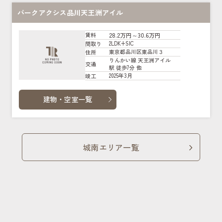
パークアクシス品川天王洲アイル
28.2万円～30.6万円
賃料
2LDK+SIC
間取り
東京都品川区東品川３
住所
りんかい線 天王洲アイル
交通
駅 徒歩7分 他
2025年3月
竣工
建物・空室一覧
城南エリア一覧