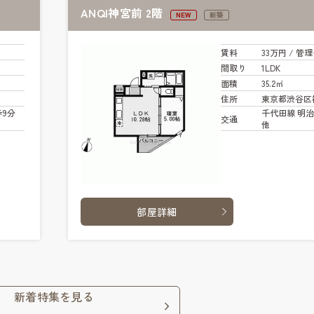
ANQI神宮前 2階
NEW
新築
賃料
33万円
/ 管
理
間取り
1LDK
面積
35.2㎡
住所
東京都渋谷区
歩9分
千代田線 明治
交通
他
部屋詳細
新着特集を見る