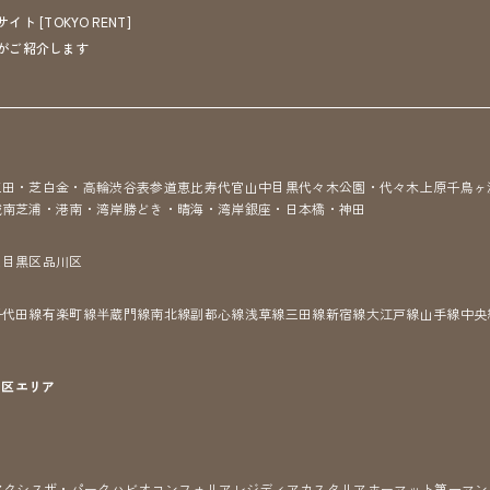
[TOKYO RENT]
がご紹介します
三田・芝
白金・高輪
渋谷
表参道
恵比寿
代官山
中目黒
代々木公園・代々木上原
千鳥ヶ
城南
芝浦・港南・湾岸
勝どき・晴海・湾岸
銀座・日本橋・神田
区
目黒区
品川区
千代田線
有楽町線
半蔵門線
南北線
副都心線
浅草線
三田線
新宿線
大江戸線
山手線
中央
7区
エリア
アクシス
ザ・パークハビオ
コンフォリア
レジディア
カスタリア
ホーマット
第一マン