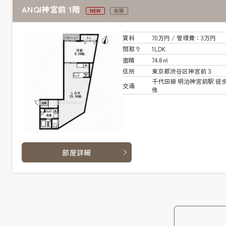
ANQI神宮前 1階
NEW
新築
賃料
70万円
/ 管
理費
：3万円
間取り
1LDK
面積
74.8㎡
住所
東京都渋谷区神宮前３
千代田線 明治神宮前駅 徒
交通
他
部屋詳細