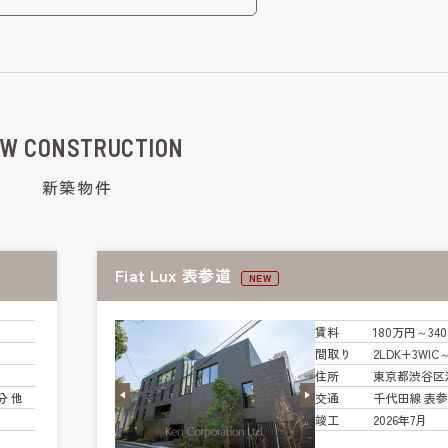
W CONSTRUCTION
新築物件
Fiat Lux 表参道
NEW
賃料
180万円～34
間取り
2LDK+3WIC
住所
東京都渋谷区
分 他
交通
千代田線 表参
竣工
2026年7月