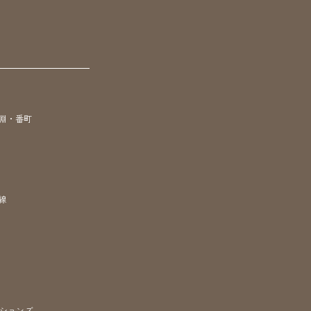
淵・番町
線
ションズ