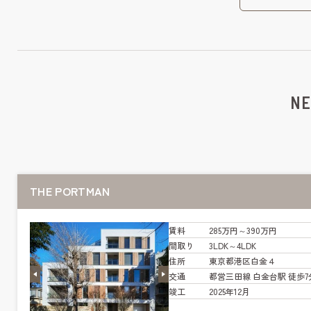
NE
THE PORTMAN
賃料
285万円～390万円
間取り
3LDK～4LDK
住所
東京都港区白金４
交通
都営三田線 白金台駅 徒歩7
竣工
2025年12月