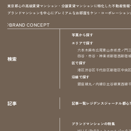
東京都心の高級賃貸マンション・分譲賃貸マンションに特化した不動産情報サイト 
ブランドマンションを中心にプレミアムなお部屋をケン・コーポレーション
BRAND CONCEPT
写真から探す
エリアで探す
六本木
麻布
広尾
青山
赤坂
虎ノ門
四谷・市谷・神楽坂
新宿
西新宿
検索
区で探す
港区
渋谷区
千代田区
新宿区
中央
沿線で探す
銀座線
丸ノ内線
日比谷線
東西線
記事
記事一覧
レジデンス
ジャーナル
都心
ブランドマンションの特集
HILLS/RoP
ラ・トゥール
パーク