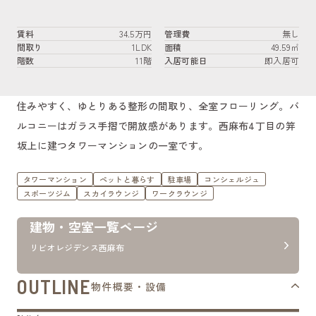
賃料
34.5万円
管理費
無し
間取り
1LDK
面積
49.59㎡
階数
11階
入居可能日
即入居可
住みやすく、ゆとりある整形の間取り、全室フローリング。バ
ルコニーはガラス手摺で開放感があります。西麻布4丁目の笄
坂上に建つタワーマンションの一室です。
タワーマンション
ペットと暮らす
駐車場
コンシェルジュ
スポーツジム
スカイラウンジ
ワークラウンジ
建物・空室一覧ページ
リビオレジデンス西麻布
OUTLINE
物件概要・設備