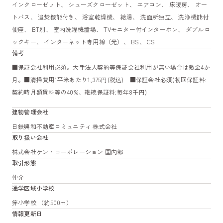
インクローゼット、 シューズクローゼット、 エアコン、 床暖房、 オー
トバス、 追焚機能付き、 浴室乾燥機、 給湯、 洗面所独立、 洗浄機能付
便座、 BT別、 室内洗濯機置場、 TVモニター付インターホン、 ダブルロ
ックキー、 インターネット専用線（光）、 BS、 CS
備考
■保証会社利用必須。大手法人契約等保証会社利用が無い場合は敷金4か
月。■清掃費用1平米あたり1,375円(税込) ■保証会社必須(初回保証料:
契約時月額賃料等の40%、継続保証料:毎年8千円)
建物管理会社
日鉄興和不動産コミュニティ 株式会社
取り扱い会社
株式会社ケン・コーポレーション 国内部
取引形態
仲介
通学区域小学校
笄小学校 （約500m）
情報更新日