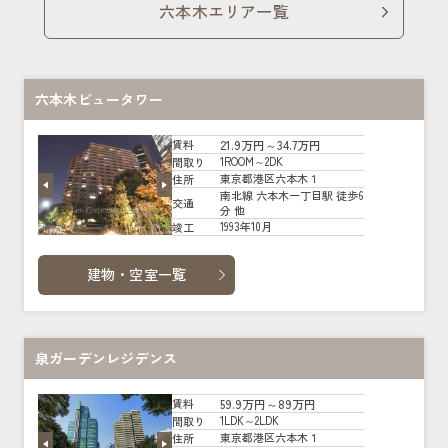
六本木エリア一覧
六本木ビュータワー
21.9万円～34.7万円
賃料
1ROOM～2DK
間取り
東京都港区六本木１
住所
南北線 六本木一丁目駅 徒歩6
交通
分 他
1993年10月
竣工
建物・空室一覧
泉ガーデンレジデンス
59.9万円～89万円
賃料
1LDK～2LDK
間取り
東京都港区六本木１
住所