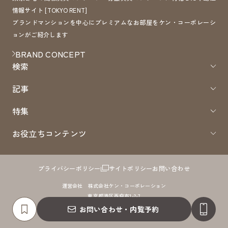
情報サイト [TOKYO RENT]
ブランドマンションを中心にプレミアムなお部屋をケン・コーポレーシ
ョンがご紹介します
BRAND CONCEPT
検索
記事
特集
お役立ちコンテンツ
プライバシーポリシー
サイトポリシー
お問い合わせ
運営会社 株式会社ケン・コーポレーション
東京都港区西麻布1-2-7
免許番号：国土交通大臣（8）第4372号 取引形態：仲介
お問い合わせ・内覧予約
COPYRIGHTS 2005 - TokyoRent.JP ALL RIGHTS RESERVED.