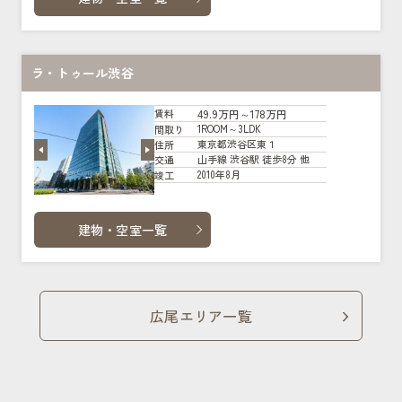
ラ・トゥール渋谷
49.9万円～178万円
賃料
1ROOM～3LDK
間取り
東京都渋谷区東１
住所
山手線 渋谷駅 徒歩8分 他
交通
2010年8月
竣工
建物・空室一覧
広尾エリア一覧