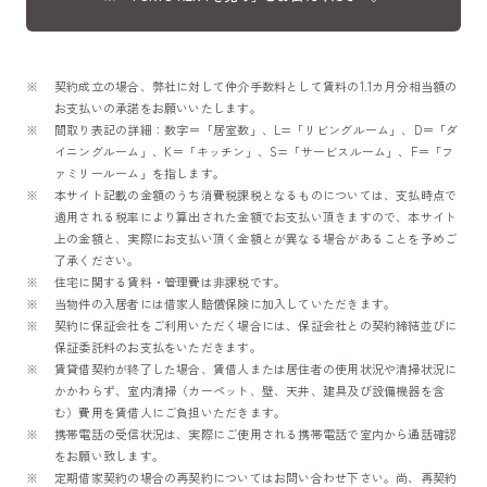
契約成立の場合、弊社に対して仲介手数料として賃料の1.1カ月分相当額の
お支払いの承諾をお願いいたします。
間取り表記の詳細：数字＝「居室数」、L=「リビングルーム」、D＝「ダ
イニングルーム」、K＝「キッチン」、S=「サービスルーム」、F＝「フ
ァミリールーム」を指します。
本サイト記載の金額のうち消費税課税となるものについては、支払時点で
適用される税率により算出された金額でお支払い頂きますので、本サイト
上の金額と、実際にお支払い頂く金額とが異なる場合があることを予めご
了承ください。
住宅に関する賃料・管理費は非課税です。
当物件の入居者には借家人賠償保険に加入していただきます。
契約に保証会社をご利用いただく場合には、保証会社との契約締結並びに
保証委託料のお支払をいただきます。
賃貸借契約が終了した場合、賃借人または居住者の使用状況や清掃状況に
かかわらず、室内清掃（カーペット、壁、天井、建具及び設備機器を含
む）費用を賃借人にご負担いただきます。
携帯電話の受信状況は、実際にご使用される携帯電話で室内から通話確認
をお願い致します。
定期借家契約の場合の再契約についてはお問い合わせ下さい。尚、再契約