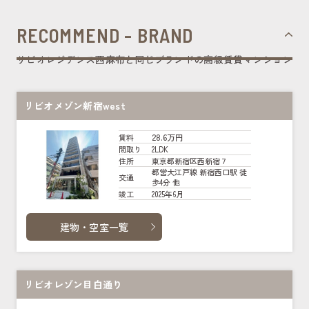
RECOMMEND - BRAND
リビオレジデンス西麻布と同じブランドの高級賃貸マンション
リビオメゾン新宿west
28.6万円
賃料
2LDK
間取り
東京都新宿区西新宿７
住所
都営大江戸線 新宿西口駅 徒
交通
歩4分 他
2025年6月
竣工
建物・空室一覧
リビオレゾン目白通り