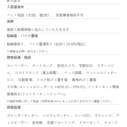
即入居可
入居諸条件
ペット相談（犬2匹、猫2匹）、 住居兼事務所不可
保険
借家人賠償保険に加入していただきます
駐輪場・バイク置場
駐輪場有り、 バイク置場有り 1台分11,000円(税込)
※詳細はお問い合わせください。
建物設備・施設
エレベーター、 オートロック、 防犯カメラ、 宅配BOX、 スポーツジ
ム、 スカイラウンジ（屋上庭園）、 ペット設備、 コンシェルジェサー
ビス、 日勤管理、 フロア別ゴミ置き場、 敷地内ゴミ置場
その他: コンシェルジュサービスAM8:00～PM8:00。インターネット環境
整備済み(ファミリーネットジャパン)。
※施設利用に対して別途ご利用料金がかかることがありますのでご確認ください。
部屋設備
カウンターキッチン、 システムキッチン、 コンロ2口、 ガスレンジ、 デ
ィスポーザー、 食洗機、 全面フローリング、 クローゼット、 ウォーク