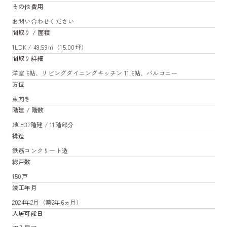
その他費用
お問い合わせください
間取り / 面積
1LDK / 49.59㎡（15.00坪）
間取り詳細
洋室 6帖、リビングダイニングキッチン 11.6帖、バルコニー
方位
東向き
階建 / 階数
地上32階建 / 11階部分
構造
鉄筋コンクリート造
総戸数
150戸
竣工年月
2024年2月（築2年6ヵ月）
入居可能日