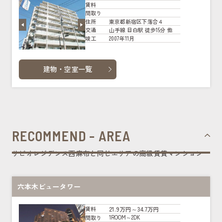
賃料
間取り
東京都新宿区下落合４
住所
山手線 目白駅 徒歩15分 他
交通
2007年11月
竣工
建物・空室一覧
RECOMMEND - AREA
リビオレジデンス西麻布と同じエリアの高級賃貸マンション
六本木ビュータワー
21.9万円～34.7万円
賃料
1ROOM～2DK
間取り