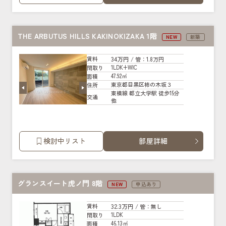
THE ARBUTUS HILLS KAKINOKIZAKA 1階
NEW
新築
34万円
賃料
/ 管
：1.8万円
1LDK+WIC
間取り
47.92㎡
面積
東京都目黒区柿の木坂３
住所
東横線 都立大学駅 徒歩15分
交通
他
検討中リスト
部屋詳細
グランスイート虎ノ門 8階
NEW
申込あり
32.3万円
賃料
/ 管
：無し
1LDK
間取り
46.13㎡
面積