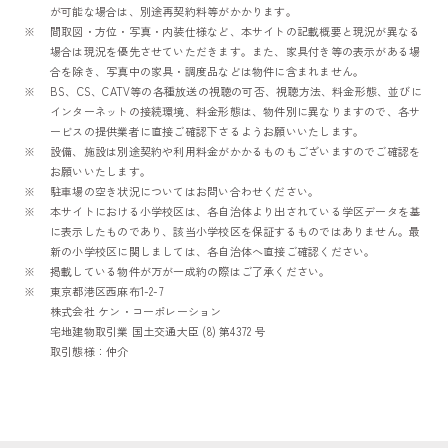
が可能な場合は、別途再契約料等がかかります。
間取図・方位・写真・内装仕様など、本サイトの記載概要と現況が異なる
場合は現況を優先させていただきます。また、家具付き等の表示がある場
合を除き、写真中の家具・調度品などは物件に含まれません。
BS、CS、CATV等の各種放送の視聴の可否、視聴方法、料金形態、並びに
インターネットの接続環境、料金形態は、物件別に異なりますので、各サ
ービスの提供業者に直接ご確認下さるようお願いいたします。
設備、施設は別途契約や利用料金がかかるものもございますのでご確認を
お願いいたします。
駐車場の空き状況についてはお問い合わせください。
本サイトにおける小学校区は、各自治体より出されている学区データを基
に表示したものであり、該当小学校区を保証するものではありません。最
新の小学校区に関しましては、各自治体へ直接ご確認ください。
掲載している物件が万が一成約の際はご了承ください。
東京都港区西麻布1-2-7
株式会社 ケン・コーポレーション
宅地建物取引業 国土交通大臣 (8) 第4372 号
取引態様：仲介