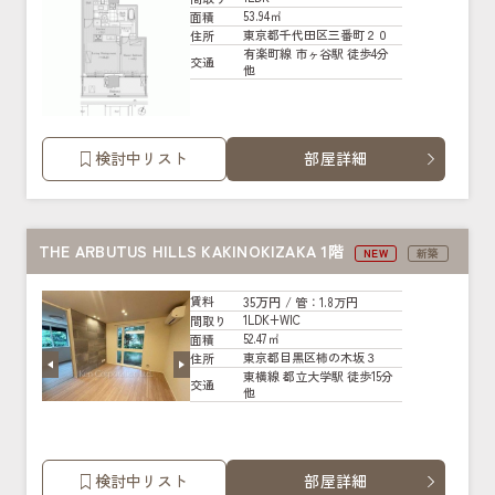
53.94㎡
面積
東京都千代田区三番町２０
住所
有楽町線 市ヶ谷駅 徒歩4分
交通
他
検討中リスト
部屋詳細
THE ARBUTUS HILLS KAKINOKIZAKA 1階
NEW
新築
35万円
賃料
/ 管
：1.8万円
1LDK+WIC
間取り
52.47㎡
面積
東京都目黒区柿の木坂３
住所
東横線 都立大学駅 徒歩15分
交通
他
検討中リスト
部屋詳細