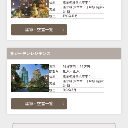
東京都港区六本木１
住所
南北線 六本木一丁目駅 徒歩6
交通
分 他
1993年10月
竣工
建物・空室一覧
泉ガーデンレジデンス
59.9万円～89万円
賃料
1LDK～2LDK
間取り
東京都港区六本木１
住所
南北線 六本木一丁目駅 徒歩2
交通
分 他
2002年7月
竣工
建物・空室一覧