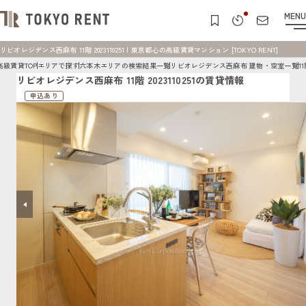
MENU
リビオレジデンス西麻布 11階 2023110251 | 東京都心の高級賃貸マンション [TOKYO RENT]
高級賃貸TOP
エリアで探す
六本木エリアの検索結果一覧
リビオレジデンス西麻布 建物・空室一覧
11
リビオレジデンス西麻布 11階 2023110251の賃貸情報
申込あり