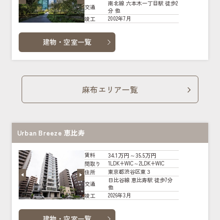
南北線 六本木一丁目駅 徒歩2
交通
分 他
2002年7月
竣工
建物・空室一覧
麻布エリア一覧
Urban Breeze 恵比寿
34.1万円～35.5万円
賃料
1LDK+WIC～2LDK+WIC
間取り
東京都渋谷区東３
住所
日比谷線 恵比寿駅 徒歩7分
交通
他
2026年3月
竣工
建物・空室一覧