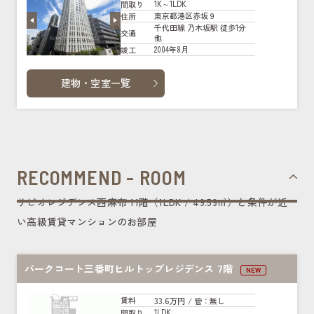
1K～1LDK
間取り
東京都港区赤坂９
住所
千代田線 乃木坂駅 徒歩1分
交通
他
2004年8月
竣工
建物・空室一覧
RECOMMEND - ROOM
リビオレジデンス西麻布 11階（1LDK / 49.59㎡）と条件が近
い高級賃貸マンションのお部屋
パークコート三番町ヒルトップレジデンス 7階
NEW
33.6万円
賃料
/ 管
：無し
1LDK
間取り