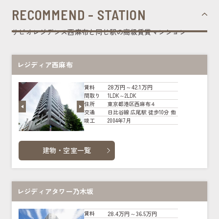
RECOMMEND - STATION
リビオレジデンス西麻布と同じ駅の高級賃貸マンション
レジディア西麻布
28万円～42.1万円
賃料
1LDK～2LDK
間取り
東京都港区西麻布４
住所
日比谷線 広尾駅 徒歩10分 他
交通
2004年7月
竣工
建物・空室一覧
レジディアタワー乃木坂
28.4万円～36.5万円
賃料