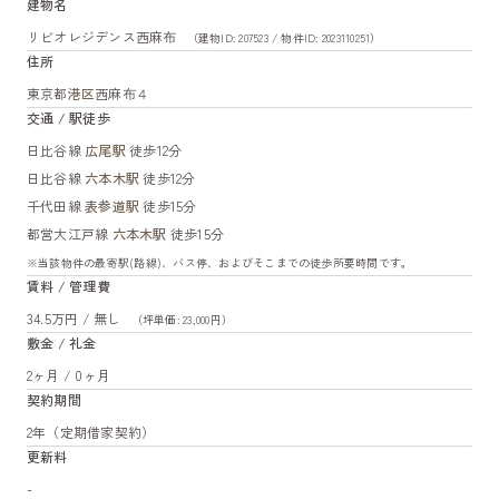
建物名
リビオレジデンス西麻布
（建物ID: 207523 / 物件ID: 2023110251）
住所
東京都
港区
西麻布４
交通 / 駅徒歩
日比谷線
広尾駅
徒歩12分
日比谷線
六本木駅
徒歩12分
千代田線
表参道駅
徒歩15分
都営大江戸線
六本木駅
徒歩15分
※当該物件の最寄駅(路線)、バス停、およびそこまでの徒歩所要時間です。
賃料 / 管理費
34.5万円 / 無し
（坪単価: 23,000円）
敷金 / 礼金
2ヶ月 / 0ヶ月
契約期間
2年（定期借家契約）
更新料
-